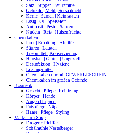
Salz | Suppen | Würzmittel
Getreide | Mehl | Spezialmehl
Kerne | Samen | Keimsaaten
Essig | Öl | Speisefett
Antipasti | Pesto | Saucen
Nudeln | Reis | Hülsenfrüchte
Chemikalien
Pool | Erhaltung | Abhilfe
Säuren | Laugen
Triebmittel | Konservierung
Haushalt | Garten | Ungeziefer
Desinfektion | Hygiene
Lösungsmittel
Chemikalien nur mit GEWERBESCHEIN
Chemikalien im großen Gebinde
Kosmetik
Gesicht | Pflege | Reinigung
Körper | Hände
Augen | Lippen
Fußpflege | Nägel
Haare | Pflege | Styling
Marken im Shop
Drogerie Pfeiffer
Schälmühle Nestelberger