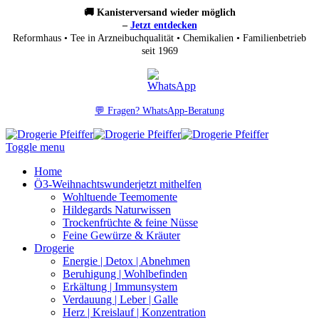
🚚 Kanisterversand wieder möglich
–
Jetzt entdecken
Reformhaus • Tee in Arzneibuchqualität • Chemikalien • Familienbetrieb
seit 1969
💬 Fragen? WhatsApp-Beratung
Toggle menu
Home
Ö3-Weihnachtswunder
jetzt mithelfen
Wohltuende Teemomente
Hildegards Naturwissen
Trockenfrüchte & feine Nüsse
Feine Gewürze & Kräuter
Drogerie
Energie | Detox | Abnehmen
Beruhigung | Wohlbefinden
Erkältung | Immunsystem
Verdauung | Leber | Galle
Herz | Kreislauf | Konzentration