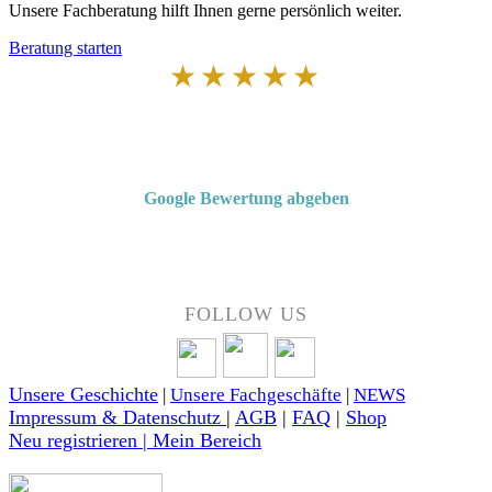
Unsere Fachberatung hilft Ihnen gerne persönlich weiter.
Beratung starten
★★★★★
Von Kunden empfohlen
4,7 von 5 Sternen bei Google
Google Bewertung abgeben
Über 50 Jahre Erfahrung – bewertet von unseren Kunden auf Google.
FOLLOW US
Unsere Geschichte
|
Unsere Fachgeschäfte
|
NEWS
Impressum & Datenschutz
|
AGB
|
FAQ
|
Shop
Neu registrieren | Mein Bereich