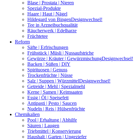
Blase | Prostata | Nieren
Spezial-Produkte
Haare | Haut | Nägel
Hildegard von Bingen
Designwechsel!
Tee in Arzneibuchqualität
Räucherwerk | Edelharze
Früchtetee
Reform
Säfte | Erfrischungen
Frühstück | Müsli | Nussaufstriche
Gewürze | Kräuter | Gewürzmischung
Designwechsel!
Backen | Süßen | DIY
Spirituosen | Genuss
Trockenfrüchte | Nüsse
Salz | Suppen | Würzmittel
Designwechsel!
Getreide | Mehl | Spezialmehl
Kerne | Samen | Keimsaaten
Essig | Öl | Speisefett
Antipasti | Pesto | Saucen
Nudeln | Reis | Hülsenfrüchte
Chemikalien
Pool | Erhaltung | Abhilfe
Säuren | Laugen
Triebmittel | Konservierung
Haushalt | Garten | Ungeziefer