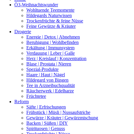
Ö3-Weihnachtswunder
Wohltuende Teemomente
Hildegards Naturwissen
Trockenfrüchte & feine Nüsse
Feine Gewürze & Kräuter
Drogerie
Energie | Detox | Abnehmen
Beruhigung | Wohlbefinden
Erkältung | Immunsystem
Verdauung | Leber | Galle
Herz | Kreislauf | Konzentration
Blase | Prostata | Nieren
Spezial-Produkte
Haare | Haut | Nägel
Hildegard von Bingen
Tee in Arzneibuchqualität
Räucherwerk | Edelharze
Früchtetee
Reform
Säfte | Erfrischungen
Frühstück | Müsli | Nussaufstriche
Gewürze | Kräuter | Gewürzmischung
Backen | Süßen | DIY
Spirituosen | Genuss
Trockenfrüchte | Nüsse