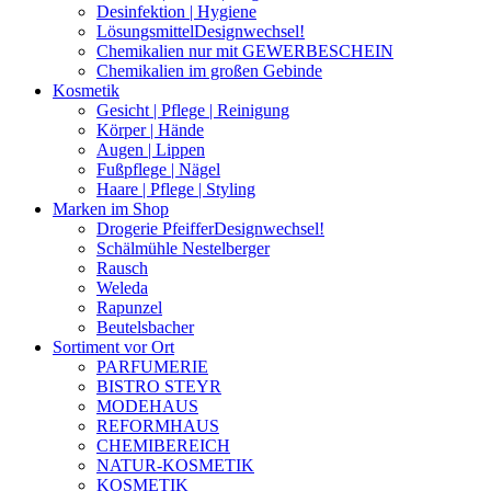
Desinfektion | Hygiene
Lösungsmittel
Designwechsel!
Chemikalien nur mit GEWERBESCHEIN
Chemikalien im großen Gebinde
Kosmetik
Gesicht | Pflege | Reinigung
Körper | Hände
Augen | Lippen
Fußpflege | Nägel
Haare | Pflege | Styling
Marken im Shop
Drogerie Pfeiffer
Designwechsel!
Schälmühle Nestelberger
Rausch
Weleda
Rapunzel
Beutelsbacher
Sortiment vor Ort
PARFUMERIE
BISTRO STEYR
MODEHAUS
REFORMHAUS
CHEMIBEREICH
NATUR-KOSMETIK
KOSMETIK