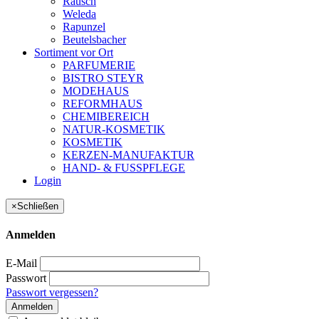
Rausch
Weleda
Rapunzel
Beutelsbacher
Sortiment vor Ort
PARFUMERIE
BISTRO STEYR
MODEHAUS
REFORMHAUS
CHEMIBEREICH
NATUR-KOSMETIK
KOSMETIK
KERZEN-MANUFAKTUR
HAND- & FUSSPFLEGE
Login
×
Schließen
Anmelden
E-Mail
Passwort
Passwort vergessen?
Anmelden