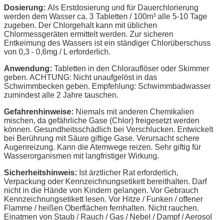
Dosierung:
Als Erstdosierung und für Dauerchlorierung
werden dem Wasser ca. 3 Tabletten / 100m³ alle 5-10 Tage
zugeben. Der Chlorgehalt kann mit üblichen
Chlormessgeräten ermittelt werden. Zur sicheren
Entkeimung des Wassers ist ein ständiger Chlorüberschuss
von 0,3 - 0,6mg / L erforderlich.
Anwendung:
Tabletten in den Chlorauflöser oder Skimmer
geben. ACHTUNG: Nicht unaufgelöst in das
Schwimmbecken geben. Empfehlung: Schwimmbadwasser
zumindest alle 2 Jahre tauschen.
Gefahrenhinweise:
Niemals mit anderen Chemikalien
mischen, da gefährliche Gase (Chlor) freigesetzt werden
können. Gesundheitsschädlich bei Verschlucken. Entwickelt
bei Berührung mit Säure giftige Gase. Verursacht schere
Augenreizung. Kann die Atemwege reizen. Sehr giftig für
Wasserorganismen mit langfristiger Wirkung.
Sicherheitshinweis:
Ist ärztlicher Rat erforderlich,
Verpackung oder Kennzeichnungsetikett bereithalten. Darf
nicht in die Hände von Kindern gelangen. Vor Gebrauch
Kennzeichnungsetikett lesen. Vor Hitze / Funken / offener
Flamme / heißen Oberflächen fernhalten. Nicht rauchen.
Einatmen von Staub / Rauch / Gas / Nebel / Dampf / Aerosol