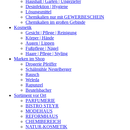
Haushalt | Garten | Ungeziefer
Desinfektion | Hygiene
Lösungsmittel
Chemikalien nur mit GEWERBESCHEIN
Chemikalien im großen Gebinde
Kosmetik
Gesicht | Pflege | Reinigung
Körper | Hände
Augen | Lippen
Fußpflege | Nägel
Haare | Pflege | Styling
Marken im Shop
Drogerie Pfeiffer
Schälmühle Nestelberger
Rausch
Weleda
Rapunzel
Beutelsbacher
Sortiment vor Ort
PARFUMERIE
BISTRO STEYR
MODEHAUS
REFORMHAUS
CHEMIBEREICH
NATUR-KOSMETIK