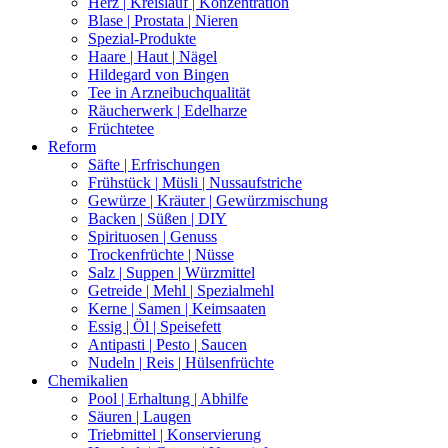
Herz | Kreislauf | Konzentration
Blase | Prostata | Nieren
Spezial-Produkte
Haare | Haut | Nägel
Hildegard von Bingen
Tee in Arzneibuchqualität
Räucherwerk | Edelharze
Früchtetee
Reform
Säfte | Erfrischungen
Frühstück | Müsli | Nussaufstriche
Gewürze | Kräuter | Gewürzmischung
Backen | Süßen | DIY
Spirituosen | Genuss
Trockenfrüchte | Nüsse
Salz | Suppen | Würzmittel
Getreide | Mehl | Spezialmehl
Kerne | Samen | Keimsaaten
Essig | Öl | Speisefett
Antipasti | Pesto | Saucen
Nudeln | Reis | Hülsenfrüchte
Chemikalien
Pool | Erhaltung | Abhilfe
Säuren | Laugen
Triebmittel | Konservierung