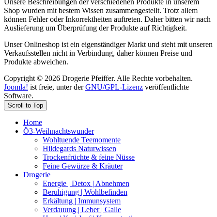
Unsere Beschreibungen der verschiedenen Produkte in unserem
Shop wurden mit bestem Wissen zusammengestellt. Trotz allem
können Fehler oder Inkorrektheiten auftreten. Daher bitten wir nach
Auslieferung um Überprüfung der Produkte auf Richtigkeit.
Unser Onlineshop ist ein eigenständiger Markt und steht mit unseren
Verkaufsstellen nicht in Verbindung, daher können Preise und
Produkte abweichen.
Copyright © 2026 Drogerie Pfeiffer. Alle Rechte vorbehalten.
Joomla!
ist freie, unter der
GNU/GPL-Lizenz
veröffentlichte
Software.
Scroll to Top
Home
Ö3-Weihnachtswunder
Wohltuende Teemomente
Hildegards Naturwissen
Trockenfrüchte & feine Nüsse
Feine Gewürze & Kräuter
Drogerie
Energie | Detox | Abnehmen
Beruhigung | Wohlbefinden
Erkältung | Immunsystem
Verdauung | Leber | Galle