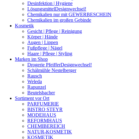
Desinfektion | Hygiene
Lösungsmittel
Designwechsel!
Chemikalien nur mit GEWERBESCHEIN
Chemikalien im großen Gebinde
Kosmetik
Gesicht | Pflege | Reinigung
Körper | Hände
Augen | Lippen
Fußpflege | Nägel
Haare | Pflege | Styling
Marken im Shop
Drogerie Pfeiffer
Designwechsel!
Schälmühle Nestelberger
Rausch
Weleda
Rapunzel
Beutelsbacher
Sortiment vor Ort
PARFUMERIE
BISTRO STEYR
MODEHAUS
REFORMHAUS
CHEMIBEREICH
NATUR-KOSMETIK
KOSMETIK