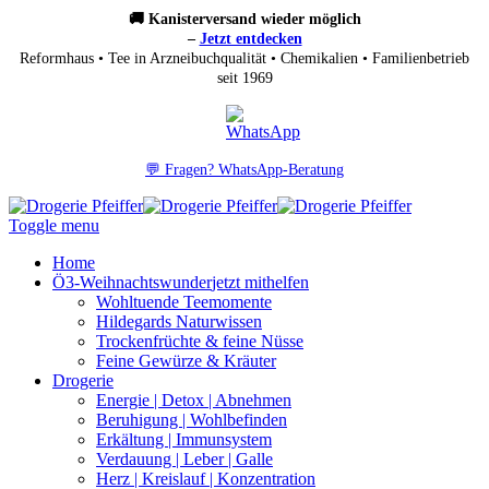
🚚 Kanisterversand wieder möglich
–
Jetzt entdecken
Reformhaus • Tee in Arzneibuchqualität • Chemikalien • Familienbetrieb
seit 1969
💬 Fragen? WhatsApp-Beratung
Toggle menu
Home
Ö3-Weihnachtswunder
jetzt mithelfen
Wohltuende Teemomente
Hildegards Naturwissen
Trockenfrüchte & feine Nüsse
Feine Gewürze & Kräuter
Drogerie
Energie | Detox | Abnehmen
Beruhigung | Wohlbefinden
Erkältung | Immunsystem
Verdauung | Leber | Galle
Herz | Kreislauf | Konzentration