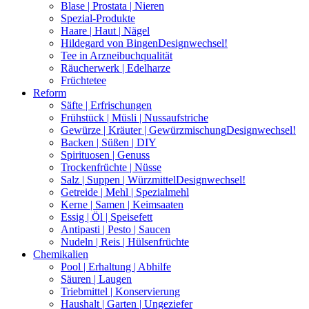
Blase | Prostata | Nieren
Spezial-Produkte
Haare | Haut | Nägel
Hildegard von Bingen
Designwechsel!
Tee in Arzneibuchqualität
Räucherwerk | Edelharze
Früchtetee
Reform
Säfte | Erfrischungen
Frühstück | Müsli | Nussaufstriche
Gewürze | Kräuter | Gewürzmischung
Designwechsel!
Backen | Süßen | DIY
Spirituosen | Genuss
Trockenfrüchte | Nüsse
Salz | Suppen | Würzmittel
Designwechsel!
Getreide | Mehl | Spezialmehl
Kerne | Samen | Keimsaaten
Essig | Öl | Speisefett
Antipasti | Pesto | Saucen
Nudeln | Reis | Hülsenfrüchte
Chemikalien
Pool | Erhaltung | Abhilfe
Säuren | Laugen
Triebmittel | Konservierung
Haushalt | Garten | Ungeziefer