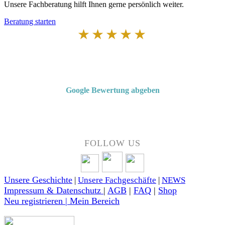
Unsere Fachberatung hilft Ihnen gerne persönlich weiter.
Beratung starten
★★★★★
Von Kunden empfohlen
4,7 von 5 Sternen bei Google
Google Bewertung abgeben
Über 50 Jahre Erfahrung – bewertet von unseren Kunden auf Google.
FOLLOW US
Unsere Geschichte
|
Unsere Fachgeschäfte
|
NEWS
Impressum & Datenschutz
|
AGB
|
FAQ
|
Shop
Neu registrieren | Mein Bereich