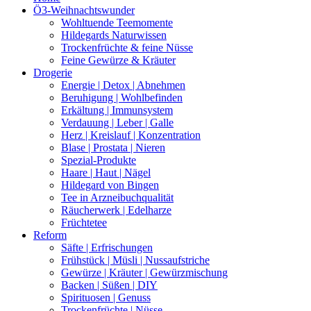
Ö3-Weihnachtswunder
Wohltuende Teemomente
Hildegards Naturwissen
Trockenfrüchte & feine Nüsse
Feine Gewürze & Kräuter
Drogerie
Energie | Detox | Abnehmen
Beruhigung | Wohlbefinden
Erkältung | Immunsystem
Verdauung | Leber | Galle
Herz | Kreislauf | Konzentration
Blase | Prostata | Nieren
Spezial-Produkte
Haare | Haut | Nägel
Hildegard von Bingen
Tee in Arzneibuchqualität
Räucherwerk | Edelharze
Früchtetee
Reform
Säfte | Erfrischungen
Frühstück | Müsli | Nussaufstriche
Gewürze | Kräuter | Gewürzmischung
Backen | Süßen | DIY
Spirituosen | Genuss
Trockenfrüchte | Nüsse