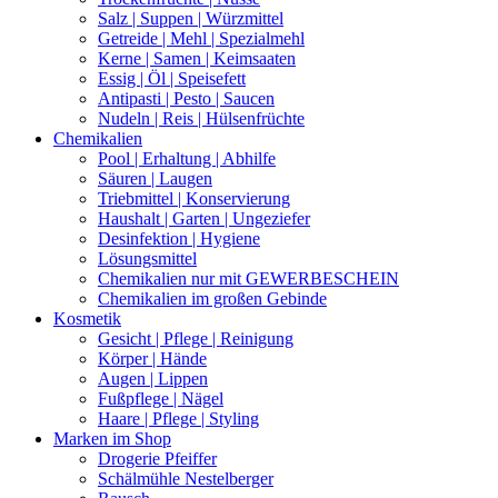
Salz | Suppen | Würzmittel
Getreide | Mehl | Spezialmehl
Kerne | Samen | Keimsaaten
Essig | Öl | Speisefett
Antipasti | Pesto | Saucen
Nudeln | Reis | Hülsenfrüchte
Chemikalien
Pool | Erhaltung | Abhilfe
Säuren | Laugen
Triebmittel | Konservierung
Haushalt | Garten | Ungeziefer
Desinfektion | Hygiene
Lösungsmittel
Chemikalien nur mit GEWERBESCHEIN
Chemikalien im großen Gebinde
Kosmetik
Gesicht | Pflege | Reinigung
Körper | Hände
Augen | Lippen
Fußpflege | Nägel
Haare | Pflege | Styling
Marken im Shop
Drogerie Pfeiffer
Schälmühle Nestelberger