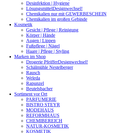
Desinfektion | Hygiene
Lösungsmittel
Designwechsel!
Chemikalien nur mit GEWERBESCHEIN
Chemikalien im großen Gebinde
Kosmetik
Gesicht | Pflege | Reinigung
Körper | Hände
Augen | Lippen
Fußpflege | Nägel
Haare | Pflege | Styling
Marken im Shop
Drogerie Pfeiffer
Designwechsel!
Schälmühle Nestelberger
Rausch
Weleda
Rapunzel
Beutelsbacher
Sortiment vor Ort
PARFUMERIE
BISTRO STEYR
MODEHAUS
REFORMHAUS
CHEMIBEREICH
NATUR-KOSMETIK
KOSMETIK