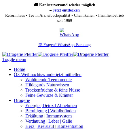
🚚 Kanisterversand wieder möglich
–
Jetzt entdecken
Reformhaus • Tee in Arzneibuchqualität • Chemikalien • Familienbetrieb
seit 1969
💬 Fragen? WhatsApp-Beratung
Toggle menu
Home
Ö3-Weihnachtswunder
jetzt mithelfen
Wohltuende Teemomente
Hildegards Naturwissen
Trockenfrüchte & feine Nüsse
Feine Gewürze & Kräuter
Drogerie
Energie | Detox | Abnehmen
Beruhigung | Wohlbefinden
Erkältung | Immunsystem
Verdauung | Leber | Galle
Herz | Kreislauf | Konzentration