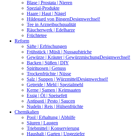
Blase | Prostata | Nieren
Spezial-Produkte
Haare | Haut | Nägel
Hildegard von Bingen
Designwechsel!
Tee in Arzneibuchqualität
Räucherwerk | Edelharze
Früchtetee
Reform
Säfte | Erfrischungen
Frühstück | Müsli | Nussaufstriche
Gewürze | Kräuter | Gewürzmischung
Designwechsel!
Backen | Süßen | DIY
Spirituosen | Genuss
Trockenfrüchte | Nüsse
Salz | Suppen | Würzmittel
Designwechsel!
Getreide | Mehl | Spezialmehl
Kerne | Samen | Keimsaaten
Essig | Öl | Speisefett
Antipasti | Pesto | Saucen
Nudeln | Reis | Hülsenfrüchte
Chemikalien
Pool | Erhaltung | Abhilfe
Säuren | Laugen
Triebmittel | Konservierung
Haushalt | Garten | Ungeziefer