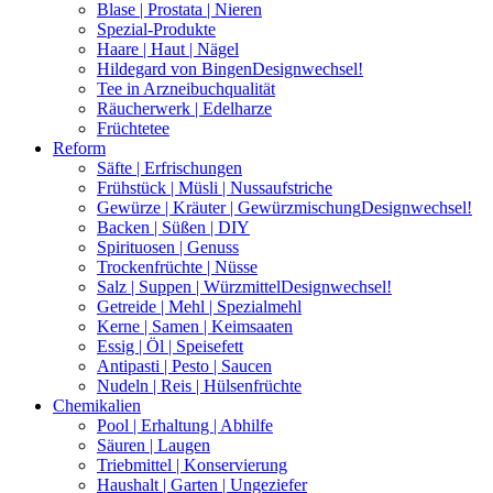
Blase | Prostata | Nieren
Spezial-Produkte
Haare | Haut | Nägel
Hildegard von Bingen
Designwechsel!
Tee in Arzneibuchqualität
Räucherwerk | Edelharze
Früchtetee
Reform
Säfte | Erfrischungen
Frühstück | Müsli | Nussaufstriche
Gewürze | Kräuter | Gewürzmischung
Designwechsel!
Backen | Süßen | DIY
Spirituosen | Genuss
Trockenfrüchte | Nüsse
Salz | Suppen | Würzmittel
Designwechsel!
Getreide | Mehl | Spezialmehl
Kerne | Samen | Keimsaaten
Essig | Öl | Speisefett
Antipasti | Pesto | Saucen
Nudeln | Reis | Hülsenfrüchte
Chemikalien
Pool | Erhaltung | Abhilfe
Säuren | Laugen
Triebmittel | Konservierung
Haushalt | Garten | Ungeziefer