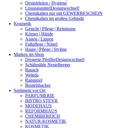
Desinfektion | Hygiene
Lösungsmittel
Designwechsel!
Chemikalien nur mit GEWERBESCHEIN
Chemikalien im großen Gebinde
Kosmetik
Gesicht | Pflege | Reinigung
Körper | Hände
Augen | Lippen
Fußpflege | Nägel
Haare | Pflege | Styling
Marken im Shop
Drogerie Pfeiffer
Designwechsel!
Schälmühle Nestelberger
Rausch
Weleda
Rapunzel
Beutelsbacher
Sortiment vor Ort
PARFUMERIE
BISTRO STEYR
MODEHAUS
REFORMHAUS
CHEMIBEREICH
NATUR-KOSMETIK
KOSMETIK