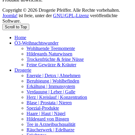
Copyright © 2026 Drogerie Pfeiffer. Alle Rechte vorbehalten.
Joomla!
ist freie, unter der
GNU/GPL-Lizenz
veröffentlichte
Software.
Scroll to Top
Home
Ö3-Weihnachtswunder
Wohltuende Teemomente
Hildegards Naturwissen
Trockenfrüchte & feine Nüsse
Feine Gewürze & Kräuter
Drogerie
Energie | Detox | Abnehmen
Beruhigung | Wohlbefinden
Erkältung | Immunsystem
Verdauung | Leber | Galle
Herz | Kreislauf | Konzentration
Blase | Prostata | Nieren
Spezial-Produkte
Haare | Haut | Nägel
Hildegard von Bingen
Tee in Arzneibuchqualität
Räucherwerk | Edelharze