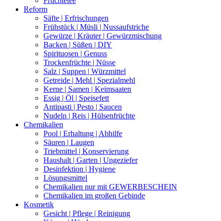
Früchtetee
Reform
Säfte | Erfrischungen
Frühstück | Müsli | Nussaufstriche
Gewürze | Kräuter | Gewürzmischung
Backen | Süßen | DIY
Spirituosen | Genuss
Trockenfrüchte | Nüsse
Salz | Suppen | Würzmittel
Getreide | Mehl | Spezialmehl
Kerne | Samen | Keimsaaten
Essig | Öl | Speisefett
Antipasti | Pesto | Saucen
Nudeln | Reis | Hülsenfrüchte
Chemikalien
Pool | Erhaltung | Abhilfe
Säuren | Laugen
Triebmittel | Konservierung
Haushalt | Garten | Ungeziefer
Desinfektion | Hygiene
Lösungsmittel
Chemikalien nur mit GEWERBESCHEIN
Chemikalien im großen Gebinde
Kosmetik
Gesicht | Pflege | Reinigung