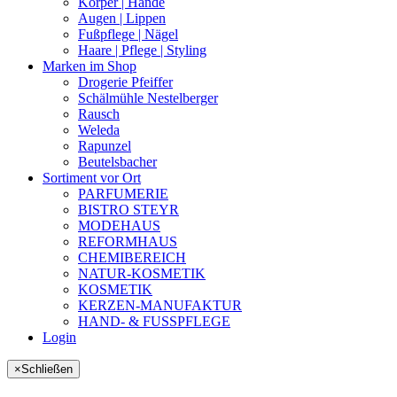
Körper | Hände
Augen | Lippen
Fußpflege | Nägel
Haare | Pflege | Styling
Marken im Shop
Drogerie Pfeiffer
Schälmühle Nestelberger
Rausch
Weleda
Rapunzel
Beutelsbacher
Sortiment vor Ort
PARFUMERIE
BISTRO STEYR
MODEHAUS
REFORMHAUS
CHEMIBEREICH
NATUR-KOSMETIK
KOSMETIK
KERZEN-MANUFAKTUR
HAND- & FUSSPFLEGE
Login
×
Schließen