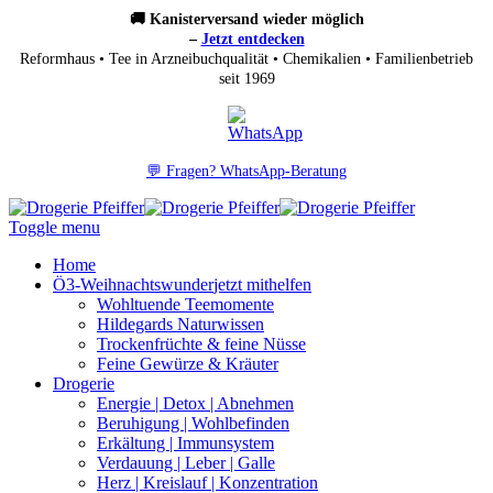
🚚 Kanisterversand wieder möglich
–
Jetzt entdecken
Reformhaus • Tee in Arzneibuchqualität • Chemikalien • Familienbetrieb
seit 1969
💬 Fragen? WhatsApp-Beratung
Toggle menu
Home
Ö3-Weihnachtswunder
jetzt mithelfen
Wohltuende Teemomente
Hildegards Naturwissen
Trockenfrüchte & feine Nüsse
Feine Gewürze & Kräuter
Drogerie
Energie | Detox | Abnehmen
Beruhigung | Wohlbefinden
Erkältung | Immunsystem
Verdauung | Leber | Galle
Herz | Kreislauf | Konzentration