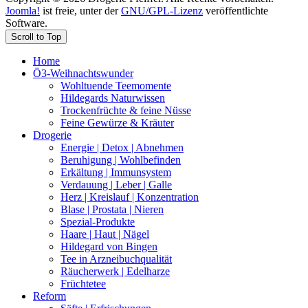
Joomla!
ist freie, unter der
GNU/GPL-Lizenz
veröffentlichte
Software.
Scroll to Top
Home
Ö3-Weihnachtswunder
Wohltuende Teemomente
Hildegards Naturwissen
Trockenfrüchte & feine Nüsse
Feine Gewürze & Kräuter
Drogerie
Energie | Detox | Abnehmen
Beruhigung | Wohlbefinden
Erkältung | Immunsystem
Verdauung | Leber | Galle
Herz | Kreislauf | Konzentration
Blase | Prostata | Nieren
Spezial-Produkte
Haare | Haut | Nägel
Hildegard von Bingen
Tee in Arzneibuchqualität
Räucherwerk | Edelharze
Früchtetee
Reform