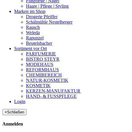
Fußpflege | Nägel
Haare | Pflege | Styling
Marken im Shop
Drogerie Pfeiffer
Schälmühle Nestelberger
Rausch
Weleda
Rapunzel
Beutelsbacher
Sortiment vor Ort
PARFUMERIE
BISTRO STEYR
MODEHAUS
REFORMHAUS
CHEMIBEREICH
NATUR-KOSMETIK
KOSMETIK
KERZEN-MANUFAKTUR
HAND- & FUSSPFLEGE
Login
×
Schließen
Anmelden