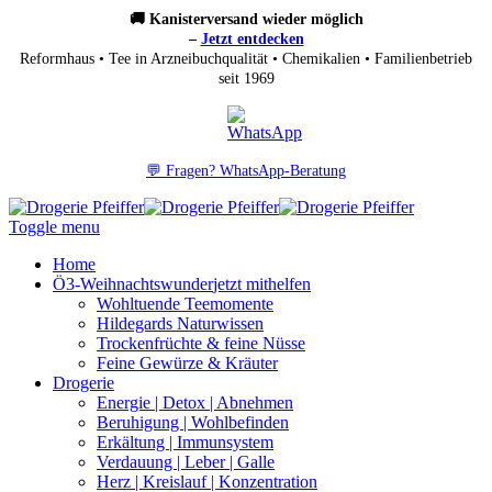
🚚 Kanisterversand wieder möglich
–
Jetzt entdecken
Reformhaus • Tee in Arzneibuchqualität • Chemikalien • Familienbetrieb
seit 1969
💬 Fragen? WhatsApp-Beratung
Toggle menu
Home
Ö3-Weihnachtswunder
jetzt mithelfen
Wohltuende Teemomente
Hildegards Naturwissen
Trockenfrüchte & feine Nüsse
Feine Gewürze & Kräuter
Drogerie
Energie | Detox | Abnehmen
Beruhigung | Wohlbefinden
Erkältung | Immunsystem
Verdauung | Leber | Galle
Herz | Kreislauf | Konzentration