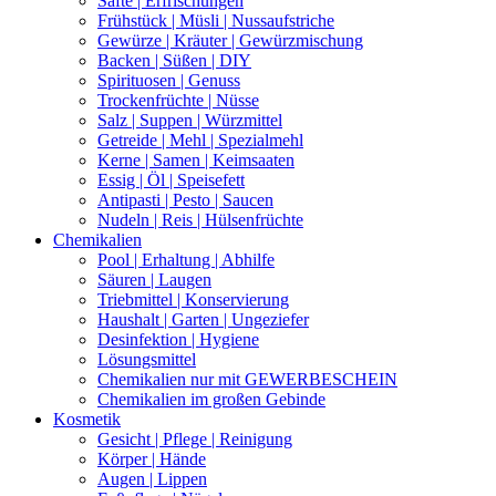
Säfte | Erfrischungen
Frühstück | Müsli | Nussaufstriche
Gewürze | Kräuter | Gewürzmischung
Backen | Süßen | DIY
Spirituosen | Genuss
Trockenfrüchte | Nüsse
Salz | Suppen | Würzmittel
Getreide | Mehl | Spezialmehl
Kerne | Samen | Keimsaaten
Essig | Öl | Speisefett
Antipasti | Pesto | Saucen
Nudeln | Reis | Hülsenfrüchte
Chemikalien
Pool | Erhaltung | Abhilfe
Säuren | Laugen
Triebmittel | Konservierung
Haushalt | Garten | Ungeziefer
Desinfektion | Hygiene
Lösungsmittel
Chemikalien nur mit GEWERBESCHEIN
Chemikalien im großen Gebinde
Kosmetik
Gesicht | Pflege | Reinigung
Körper | Hände
Augen | Lippen