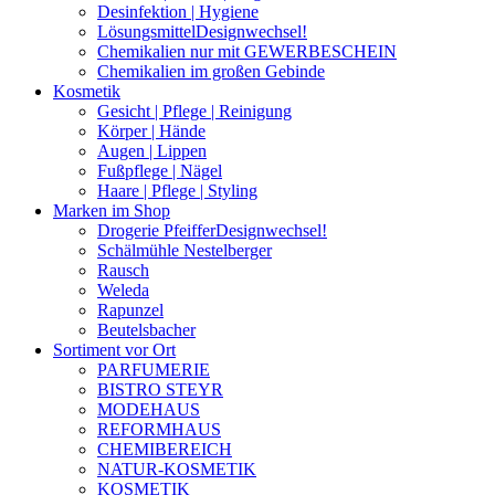
Desinfektion | Hygiene
Lösungsmittel
Designwechsel!
Chemikalien nur mit GEWERBESCHEIN
Chemikalien im großen Gebinde
Kosmetik
Gesicht | Pflege | Reinigung
Körper | Hände
Augen | Lippen
Fußpflege | Nägel
Haare | Pflege | Styling
Marken im Shop
Drogerie Pfeiffer
Designwechsel!
Schälmühle Nestelberger
Rausch
Weleda
Rapunzel
Beutelsbacher
Sortiment vor Ort
PARFUMERIE
BISTRO STEYR
MODEHAUS
REFORMHAUS
CHEMIBEREICH
NATUR-KOSMETIK
KOSMETIK