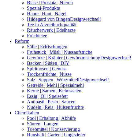
Blase | Prostata | Nieren
Spezial-Produkte
Haare | Haut | Nägel
Hildegard von Bingen
Designwechsel!
Tee in Arzneibuchqualität
Räucherwerk | Edelharze
Früchtetee
Reform
Säfte | Erfrischungen
Frühstück | Müsli | Nussaufstriche
Gewürze | Kräuter | Gewürzmischung
Designwechsel!
Backen | Süßen | DIY
Spirituosen | Genuss
Trockenfrüchte | Nüsse
Salz | Suppen | Würzmittel
Designwechsel!
Getreide | Mehl | Spezialmehl
Kerne | Samen | Keimsaaten
Essig | Öl | Speisefett
Antipasti | Pesto | Saucen
Nudeln | Reis | Hülsenfrüchte
Chemikalien
Pool | Erhaltung | Abhilfe
Säuren | Laugen
Triebmittel | Konservierung
Haushalt | Garten | Ungeziefer