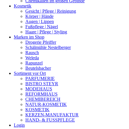
Chemikalien im großen Gebinde
Kosmetik
Gesicht | Pflege | Reinigung
Körper | Hände
Augen | Lippen
Fußpflege | Nägel
Haare | Pflege | Styling
Marken im Shop
Drogerie Pfeiffer
Schälmühle Nestelberger
Rausch
Weleda
Rapunzel
Beutelsbacher
Sortiment vor Ort
PARFUMERIE
BISTRO STEYR
MODEHAUS
REFORMHAUS
CHEMIBEREICH
NATUR-KOSMETIK
KOSMETIK
KERZEN-MANUFAKTUR
HAND- & FUSSPFLEGE
Login