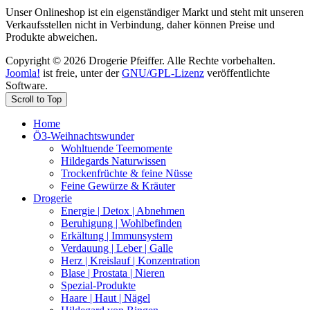
Unser Onlineshop ist ein eigenständiger Markt und steht mit unseren
Verkaufsstellen nicht in Verbindung, daher können Preise und
Produkte abweichen.
Copyright © 2026 Drogerie Pfeiffer. Alle Rechte vorbehalten.
Joomla!
ist freie, unter der
GNU/GPL-Lizenz
veröffentlichte
Software.
Scroll to Top
Home
Ö3-Weihnachtswunder
Wohltuende Teemomente
Hildegards Naturwissen
Trockenfrüchte & feine Nüsse
Feine Gewürze & Kräuter
Drogerie
Energie | Detox | Abnehmen
Beruhigung | Wohlbefinden
Erkältung | Immunsystem
Verdauung | Leber | Galle
Herz | Kreislauf | Konzentration
Blase | Prostata | Nieren
Spezial-Produkte
Haare | Haut | Nägel