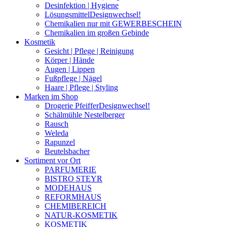
Desinfektion | Hygiene
Lösungsmittel
Designwechsel!
Chemikalien nur mit GEWERBESCHEIN
Chemikalien im großen Gebinde
Kosmetik
Gesicht | Pflege | Reinigung
Körper | Hände
Augen | Lippen
Fußpflege | Nägel
Haare | Pflege | Styling
Marken im Shop
Drogerie Pfeiffer
Designwechsel!
Schälmühle Nestelberger
Rausch
Weleda
Rapunzel
Beutelsbacher
Sortiment vor Ort
PARFUMERIE
BISTRO STEYR
MODEHAUS
REFORMHAUS
CHEMIBEREICH
NATUR-KOSMETIK
KOSMETIK