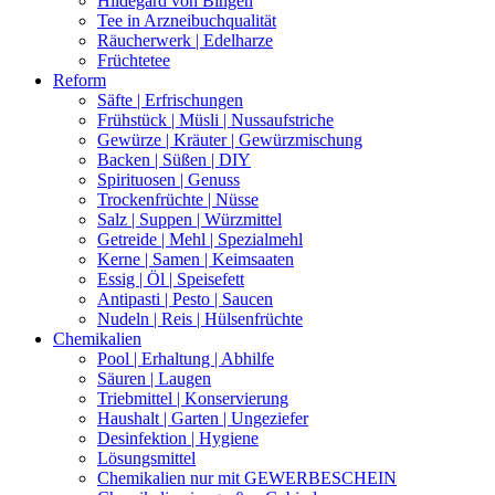
Hildegard von Bingen
Tee in Arzneibuchqualität
Räucherwerk | Edelharze
Früchtetee
Reform
Säfte | Erfrischungen
Frühstück | Müsli | Nussaufstriche
Gewürze | Kräuter | Gewürzmischung
Backen | Süßen | DIY
Spirituosen | Genuss
Trockenfrüchte | Nüsse
Salz | Suppen | Würzmittel
Getreide | Mehl | Spezialmehl
Kerne | Samen | Keimsaaten
Essig | Öl | Speisefett
Antipasti | Pesto | Saucen
Nudeln | Reis | Hülsenfrüchte
Chemikalien
Pool | Erhaltung | Abhilfe
Säuren | Laugen
Triebmittel | Konservierung
Haushalt | Garten | Ungeziefer
Desinfektion | Hygiene
Lösungsmittel
Chemikalien nur mit GEWERBESCHEIN