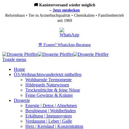
🚚 Kanisterversand wieder möglich
–
Jetzt entdecken
Reformhaus • Tee in Arzneibuchqualität • Chemikalien • Familienbetrieb
seit 1969
💬 Fragen? WhatsApp-Beratung
Toggle menu
Home
Ö3-Weihnachtswunder
jetzt mithelfen
Wohltuende Teemomente
Hildegards Naturwissen
Trockenfrüchte & feine Nüsse
Feine Gewürze & Kräuter
Drogerie
Energie | Detox | Abnehmen
Beruhigung | Wohlbefinden
Erkältung | Immunsystem
Verdauung | Leber | Galle
Herz | Kreislauf | Konzentration