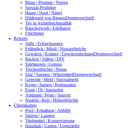
Blase | Prostata | Nieren
Spezial-Produkte
Haare | Haut | Nägel
Hildegard von Bingen
Designwechsel!
Tee in Arzneibuchqualität
Räucherwerk | Edelharze
Früchtetee
Reform
Säfte | Erfrischungen
Frühstück | Müsli | Nussaufstriche
Gewürze | Kräuter | Gewürzmischung
Designwechsel!
Backen | Süßen | DIY
Spirituosen | Genuss
Trockenfrüchte | Nüsse
Salz | Suppen | Würzmittel
Designwechsel!
Getreide | Mehl | Spezialmehl
Kerne | Samen | Keimsaaten
Essig | Öl | Speisefett
Antipasti | Pesto | Saucen
Nudeln | Reis | Hülsenfrüchte
Chemikalien
Pool | Erhaltung | Abhilfe
Säuren | Laugen
Triebmittel | Konservierung
Haushalt | Garten | Ungeziefer