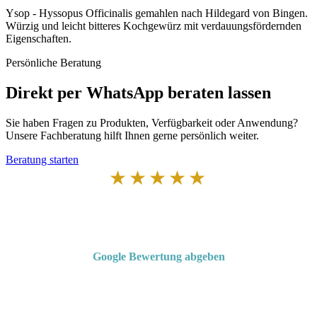
Ysop - Hyssopus Officinalis gemahlen nach Hildegard von Bingen.
Würzig und leicht bitteres Kochgewürz mit verdauungsfördernden
Eigenschaften.
Persönliche Beratung
Direkt per WhatsApp beraten lassen
Sie haben Fragen zu Produkten, Verfügbarkeit oder Anwendung?
Unsere Fachberatung hilft Ihnen gerne persönlich weiter.
Beratung starten
★★★★★
Von Kunden empfohlen
4,7 von 5 Sternen bei Google
Google Bewertung abgeben
Über 50 Jahre Erfahrung – bewertet von unseren Kunden auf Google.