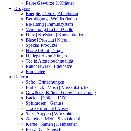
Feine Gewürze & Kräuter
Drogerie
Energie | Detox | Abnehmen
Beruhigung | Wohlbefinden
Erkältung | Immunsystem
Verdauung | Leber | Galle
Herz | Kreislauf | Konzentration
Blase | Prostata | Nieren
Spezial-Produkte
Haare | Haut | Nägel
Hildegard von Bingen
Tee in Arzneibuchqualität
Räucherwerk | Edelharze
Früchtetee
Reform
Säfte | Erfrischungen
Frühstück | Müsli | Nussaufstriche
Gewürze | Kräuter | Gewürzmischung
Backen | Süßen | DIY
Spirituosen | Genuss
Trockenfrüchte | Nüsse
Salz | Suppen | Würzmittel
Getreide | Mehl | Spezialmehl
Kerne | Samen | Keimsaaten
Essig | Öl | Speisefett