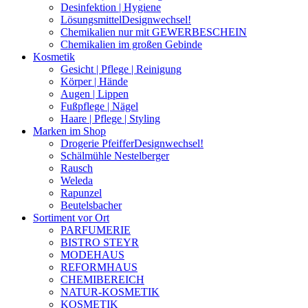
Desinfektion | Hygiene
Lösungsmittel
Designwechsel!
Chemikalien nur mit GEWERBESCHEIN
Chemikalien im großen Gebinde
Kosmetik
Gesicht | Pflege | Reinigung
Körper | Hände
Augen | Lippen
Fußpflege | Nägel
Haare | Pflege | Styling
Marken im Shop
Drogerie Pfeiffer
Designwechsel!
Schälmühle Nestelberger
Rausch
Weleda
Rapunzel
Beutelsbacher
Sortiment vor Ort
PARFUMERIE
BISTRO STEYR
MODEHAUS
REFORMHAUS
CHEMIBEREICH
NATUR-KOSMETIK
KOSMETIK