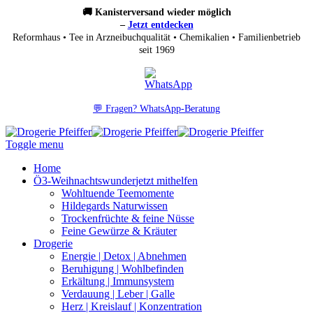
🚚 Kanisterversand wieder möglich
–
Jetzt entdecken
Reformhaus • Tee in Arzneibuchqualität • Chemikalien • Familienbetrieb
seit 1969
💬 Fragen? WhatsApp-Beratung
Toggle menu
Home
Ö3-Weihnachtswunder
jetzt mithelfen
Wohltuende Teemomente
Hildegards Naturwissen
Trockenfrüchte & feine Nüsse
Feine Gewürze & Kräuter
Drogerie
Energie | Detox | Abnehmen
Beruhigung | Wohlbefinden
Erkältung | Immunsystem
Verdauung | Leber | Galle
Herz | Kreislauf | Konzentration