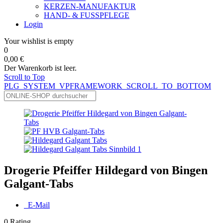
KERZEN-MANUFAKTUR
HAND- & FUSSPFLEGE
Login
Your wishlist is empty
0
0,00 €
Der Warenkorb ist leer.
Scroll to Top
PLG_SYSTEM_VPFRAMEWORK_SCROLL_TO_BOTTOM
Drogerie Pfeiffer Hildegard von Bingen
Galgant-Tabs
E-Mail
0
Rating