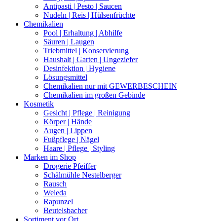
Antipasti | Pesto | Saucen
Nudeln | Reis | Hülsenfrüchte
Chemikalien
Pool | Erhaltung | Abhilfe
Säuren | Laugen
Triebmittel | Konservierung
Haushalt | Garten | Ungeziefer
Desinfektion | Hygiene
Lösungsmittel
Chemikalien nur mit GEWERBESCHEIN
Chemikalien im großen Gebinde
Kosmetik
Gesicht | Pflege | Reinigung
Körper | Hände
Augen | Lippen
Fußpflege | Nägel
Haare | Pflege | Styling
Marken im Shop
Drogerie Pfeiffer
Schälmühle Nestelberger
Rausch
Weleda
Rapunzel
Beutelsbacher
Sortiment vor Ort