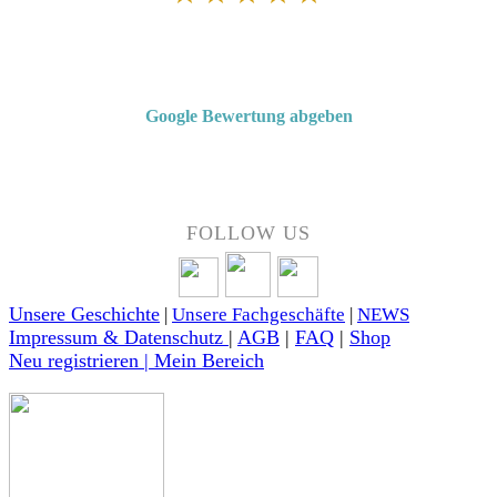
Von Kunden empfohlen
4,7 von 5 Sternen bei Google
Google Bewertung abgeben
Über 50 Jahre Erfahrung – bewertet von unseren Kunden auf Google.
FOLLOW US
Unsere Geschichte
|
Unsere Fachgeschäfte
|
NEWS
Impressum & Datenschutz
|
AGB
|
FAQ
|
Shop
Neu registrieren | Mein Bereich