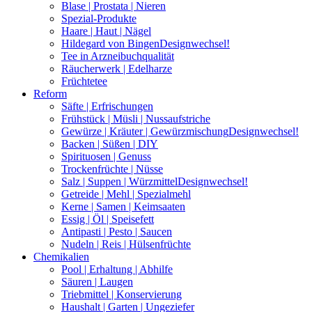
Blase | Prostata | Nieren
Spezial-Produkte
Haare | Haut | Nägel
Hildegard von Bingen
Designwechsel!
Tee in Arzneibuchqualität
Räucherwerk | Edelharze
Früchtetee
Reform
Säfte | Erfrischungen
Frühstück | Müsli | Nussaufstriche
Gewürze | Kräuter | Gewürzmischung
Designwechsel!
Backen | Süßen | DIY
Spirituosen | Genuss
Trockenfrüchte | Nüsse
Salz | Suppen | Würzmittel
Designwechsel!
Getreide | Mehl | Spezialmehl
Kerne | Samen | Keimsaaten
Essig | Öl | Speisefett
Antipasti | Pesto | Saucen
Nudeln | Reis | Hülsenfrüchte
Chemikalien
Pool | Erhaltung | Abhilfe
Säuren | Laugen
Triebmittel | Konservierung
Haushalt | Garten | Ungeziefer