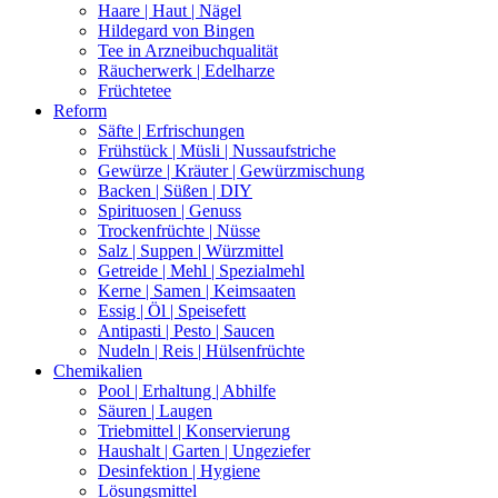
Haare | Haut | Nägel
Hildegard von Bingen
Tee in Arzneibuchqualität
Räucherwerk | Edelharze
Früchtetee
Reform
Säfte | Erfrischungen
Frühstück | Müsli | Nussaufstriche
Gewürze | Kräuter | Gewürzmischung
Backen | Süßen | DIY
Spirituosen | Genuss
Trockenfrüchte | Nüsse
Salz | Suppen | Würzmittel
Getreide | Mehl | Spezialmehl
Kerne | Samen | Keimsaaten
Essig | Öl | Speisefett
Antipasti | Pesto | Saucen
Nudeln | Reis | Hülsenfrüchte
Chemikalien
Pool | Erhaltung | Abhilfe
Säuren | Laugen
Triebmittel | Konservierung
Haushalt | Garten | Ungeziefer
Desinfektion | Hygiene
Lösungsmittel