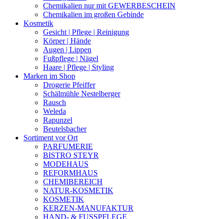
Chemikalien nur mit GEWERBESCHEIN
Chemikalien im großen Gebinde
Kosmetik
Gesicht | Pflege | Reinigung
Körper | Hände
Augen | Lippen
Fußpflege | Nägel
Haare | Pflege | Styling
Marken im Shop
Drogerie Pfeiffer
Schälmühle Nestelberger
Rausch
Weleda
Rapunzel
Beutelsbacher
Sortiment vor Ort
PARFUMERIE
BISTRO STEYR
MODEHAUS
REFORMHAUS
CHEMIBEREICH
NATUR-KOSMETIK
KOSMETIK
KERZEN-MANUFAKTUR
HAND- & FUSSPFLEGE