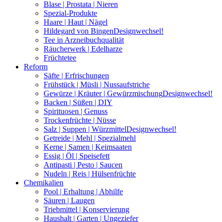
Blase | Prostata | Nieren
Spezial-Produkte
Haare | Haut | Nägel
Hildegard von Bingen
Designwechsel!
Tee in Arzneibuchqualität
Räucherwerk | Edelharze
Früchtetee
Reform
Säfte | Erfrischungen
Frühstück | Müsli | Nussaufstriche
Gewürze | Kräuter | Gewürzmischung
Designwechsel!
Backen | Süßen | DIY
Spirituosen | Genuss
Trockenfrüchte | Nüsse
Salz | Suppen | Würzmittel
Designwechsel!
Getreide | Mehl | Spezialmehl
Kerne | Samen | Keimsaaten
Essig | Öl | Speisefett
Antipasti | Pesto | Saucen
Nudeln | Reis | Hülsenfrüchte
Chemikalien
Pool | Erhaltung | Abhilfe
Säuren | Laugen
Triebmittel | Konservierung
Haushalt | Garten | Ungeziefer