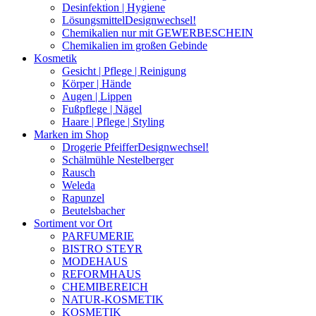
Desinfektion | Hygiene
Lösungsmittel
Designwechsel!
Chemikalien nur mit GEWERBESCHEIN
Chemikalien im großen Gebinde
Kosmetik
Gesicht | Pflege | Reinigung
Körper | Hände
Augen | Lippen
Fußpflege | Nägel
Haare | Pflege | Styling
Marken im Shop
Drogerie Pfeiffer
Designwechsel!
Schälmühle Nestelberger
Rausch
Weleda
Rapunzel
Beutelsbacher
Sortiment vor Ort
PARFUMERIE
BISTRO STEYR
MODEHAUS
REFORMHAUS
CHEMIBEREICH
NATUR-KOSMETIK
KOSMETIK