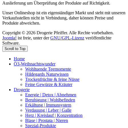
Auslieferung um Überprüfung der Produkte auf Richtigkeit.
Unser Onlineshop ist ein eigenständiger Markt und steht mit unseren
Verkaufsstellen nicht in Verbindung, daher können Preise und
Produkte abweichen.
Copyright © 2026 Drogerie Pfeiffer. Alle Rechte vorbehalten.
Joomla!
ist freie, unter der
GNU/GPL-Lizenz
veröffentlichte
Software.
Scroll to Top
Home
Ö3-Weihnachtswunder
Wohltuende Teemomente
Hildegards Naturwissen
Trockenfrüchte & feine Nüsse
Feine Gewürze & Kräuter
Drogerie
Energie | Detox | Abnehmen
Beruhigung | Wohlbefinden
Erkältung | Immunsystem
Verdauung | Leber | Galle
Herz | Kreislauf | Konzentration
Blase | Prostata | Nieren
Spezial-Produkte