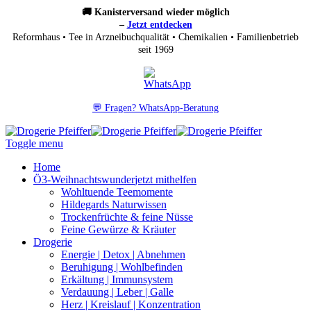
🚚 Kanisterversand wieder möglich
–
Jetzt entdecken
Reformhaus • Tee in Arzneibuchqualität • Chemikalien • Familienbetrieb
seit 1969
💬 Fragen? WhatsApp-Beratung
Toggle menu
Home
Ö3-Weihnachtswunder
jetzt mithelfen
Wohltuende Teemomente
Hildegards Naturwissen
Trockenfrüchte & feine Nüsse
Feine Gewürze & Kräuter
Drogerie
Energie | Detox | Abnehmen
Beruhigung | Wohlbefinden
Erkältung | Immunsystem
Verdauung | Leber | Galle
Herz | Kreislauf | Konzentration