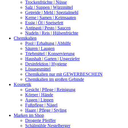
Trockenfrüchte | Nüsse
Salz | Suppen | Würzmittel
Getreide | Mehl | Spezialmehl
Kerne | Samen | Keimsaaten
Essig | Öl | Speisefett
Antipasti | Pesto | Saucen
Nudeln | Reis | Hülsenfrüchte
Chemikalien
Pool | Erhaltung | Abhilfe
Säuren | Laugen
Triebmittel | Konservierung
Haushalt | Garten | Ungeziefer
Desinfektion | Hygiene
Lösungsmittel
Chemikalien nur mit GEWERBESCHEIN
Chemikalien im großen Gebinde
Kosmetik
Gesicht | Pflege | Reinigung
Körper | Hände
Augen | Lippen
Fußpflege | Nägel
Haare | Pflege | Styling
Marken im Shop
Drogerie Pfeiffer
Schälmühle Nestelberger