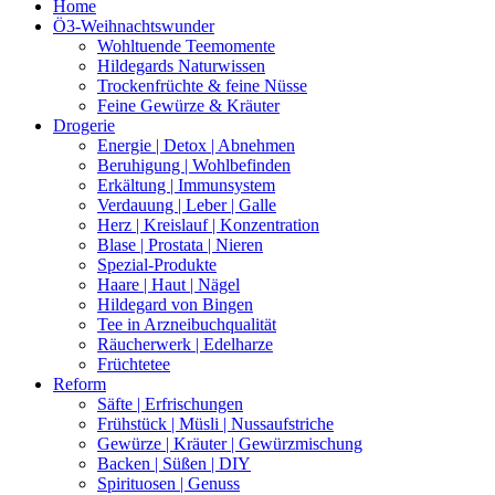
Home
Ö3-Weihnachtswunder
Wohltuende Teemomente
Hildegards Naturwissen
Trockenfrüchte & feine Nüsse
Feine Gewürze & Kräuter
Drogerie
Energie | Detox | Abnehmen
Beruhigung | Wohlbefinden
Erkältung | Immunsystem
Verdauung | Leber | Galle
Herz | Kreislauf | Konzentration
Blase | Prostata | Nieren
Spezial-Produkte
Haare | Haut | Nägel
Hildegard von Bingen
Tee in Arzneibuchqualität
Räucherwerk | Edelharze
Früchtetee
Reform
Säfte | Erfrischungen
Frühstück | Müsli | Nussaufstriche
Gewürze | Kräuter | Gewürzmischung
Backen | Süßen | DIY
Spirituosen | Genuss