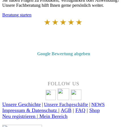
Sie haben Fragen zu Produkten, Verfügbarkeit oder Anwendung?
Unsere Fachberatung hilft Ihnen gerne persönlich weiter.
Beratung starten
★★★★★
Von Kunden empfohlen
4,7 von 5 Sternen bei Google
Google Bewertung abgeben
Über 50 Jahre Erfahrung – bewertet von unseren Kunden auf Google.
FOLLOW US
Unsere Geschichte
|
Unsere Fachgeschäfte
|
NEWS
Impressum & Datenschutz
|
AGB
|
FAQ
|
Shop
Neu registrieren | Mein Bereich