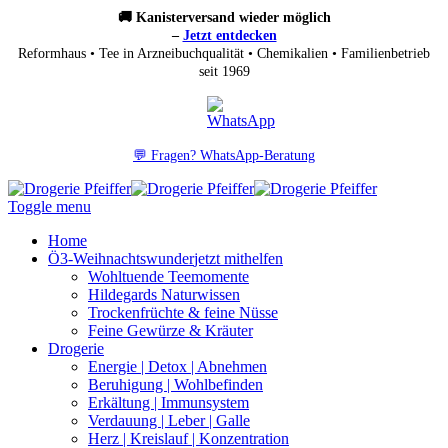
🚚 Kanisterversand wieder möglich
–
Jetzt entdecken
Reformhaus • Tee in Arzneibuchqualität • Chemikalien • Familienbetrieb
seit 1969
💬 Fragen? WhatsApp-Beratung
Toggle menu
Home
Ö3-Weihnachtswunder
jetzt mithelfen
Wohltuende Teemomente
Hildegards Naturwissen
Trockenfrüchte & feine Nüsse
Feine Gewürze & Kräuter
Drogerie
Energie | Detox | Abnehmen
Beruhigung | Wohlbefinden
Erkältung | Immunsystem
Verdauung | Leber | Galle
Herz | Kreislauf | Konzentration