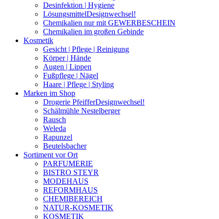
Desinfektion | Hygiene
Lösungsmittel
Designwechsel!
Chemikalien nur mit GEWERBESCHEIN
Chemikalien im großen Gebinde
Kosmetik
Gesicht | Pflege | Reinigung
Körper | Hände
Augen | Lippen
Fußpflege | Nägel
Haare | Pflege | Styling
Marken im Shop
Drogerie Pfeiffer
Designwechsel!
Schälmühle Nestelberger
Rausch
Weleda
Rapunzel
Beutelsbacher
Sortiment vor Ort
PARFUMERIE
BISTRO STEYR
MODEHAUS
REFORMHAUS
CHEMIBEREICH
NATUR-KOSMETIK
KOSMETIK