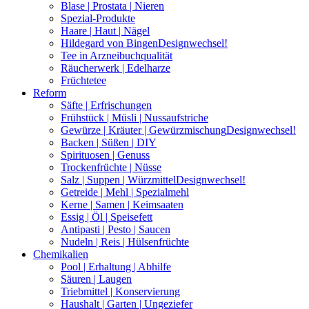
Blase | Prostata | Nieren
Spezial-Produkte
Haare | Haut | Nägel
Hildegard von Bingen
Designwechsel!
Tee in Arzneibuchqualität
Räucherwerk | Edelharze
Früchtetee
Reform
Säfte | Erfrischungen
Frühstück | Müsli | Nussaufstriche
Gewürze | Kräuter | Gewürzmischung
Designwechsel!
Backen | Süßen | DIY
Spirituosen | Genuss
Trockenfrüchte | Nüsse
Salz | Suppen | Würzmittel
Designwechsel!
Getreide | Mehl | Spezialmehl
Kerne | Samen | Keimsaaten
Essig | Öl | Speisefett
Antipasti | Pesto | Saucen
Nudeln | Reis | Hülsenfrüchte
Chemikalien
Pool | Erhaltung | Abhilfe
Säuren | Laugen
Triebmittel | Konservierung
Haushalt | Garten | Ungeziefer