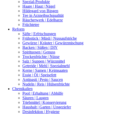
Spezial-Produkte
Haare | Haut | Nägel
Hildegard von Bingen
Tee in Arzneibuchqualität
Räucherwerk | Edelharze
Früchtetee
Reform
Säfte | Erfrischungen
Frühstück | Müsli | Nussaufstriche
Gewürze | Kräuter | Gewürzmischung
Backen | Süßen | DIY
Spirituosen | Genuss
Trockenfrüchte | Nüsse
Salz | Suppen | Würzmittel
Getreide | Mehl | Spezialmehl
Kerne | Samen | Keimsaaten
Essig | Öl | Speisefett
Antipasti | Pesto | Saucen
Nudeln | Reis | Hülsenfrüchte
Chemikalien
Pool | Erhaltung | Abhilfe
Säuren | Laugen
Triebmittel | Konservierung
Haushalt | Garten | Ungeziefer
Desinfektion | Hygiene