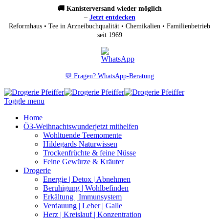
🚚 Kanisterversand wieder möglich
–
Jetzt entdecken
Reformhaus • Tee in Arzneibuchqualität • Chemikalien • Familienbetrieb
seit 1969
💬 Fragen? WhatsApp-Beratung
Toggle menu
Home
Ö3-Weihnachtswunder
jetzt mithelfen
Wohltuende Teemomente
Hildegards Naturwissen
Trockenfrüchte & feine Nüsse
Feine Gewürze & Kräuter
Drogerie
Energie | Detox | Abnehmen
Beruhigung | Wohlbefinden
Erkältung | Immunsystem
Verdauung | Leber | Galle
Herz | Kreislauf | Konzentration