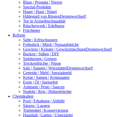
Blase | Prostata | Nieren
Spezial-Produkte
Haare | Haut | Nägel
Hildegard von Bingen
Designwechsel!
Tee in Arzneibuchqualität
Räucherwerk | Edelharze
Früchtetee
Reform
Säfte | Erfrischungen
Frühstück | Müsli | Nussaufstriche
Gewürze | Kräuter | Gewürzmischung
Designwechsel!
Backen | Süßen | DIY
Spirituosen | Genuss
Trockenfrüchte | Nüsse
Salz | Suppen | Würzmittel
Designwechsel!
Getreide | Mehl | Spezialmehl
Kerne | Samen | Keimsaaten
Essig | Öl | Speisefett
Antipasti | Pesto | Saucen
Nudeln | Reis | Hülsenfrüchte
Chemikalien
Pool | Erhaltung | Abhilfe
Säuren | Laugen
Triebmittel | Konservierung
Haushalt | Garten | Ungeziefer