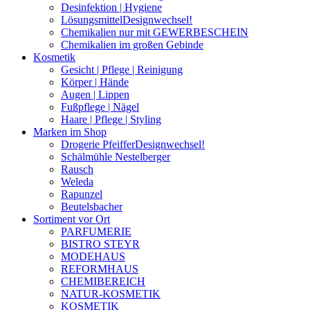
Desinfektion | Hygiene
Lösungsmittel
Designwechsel!
Chemikalien nur mit GEWERBESCHEIN
Chemikalien im großen Gebinde
Kosmetik
Gesicht | Pflege | Reinigung
Körper | Hände
Augen | Lippen
Fußpflege | Nägel
Haare | Pflege | Styling
Marken im Shop
Drogerie Pfeiffer
Designwechsel!
Schälmühle Nestelberger
Rausch
Weleda
Rapunzel
Beutelsbacher
Sortiment vor Ort
PARFUMERIE
BISTRO STEYR
MODEHAUS
REFORMHAUS
CHEMIBEREICH
NATUR-KOSMETIK
KOSMETIK