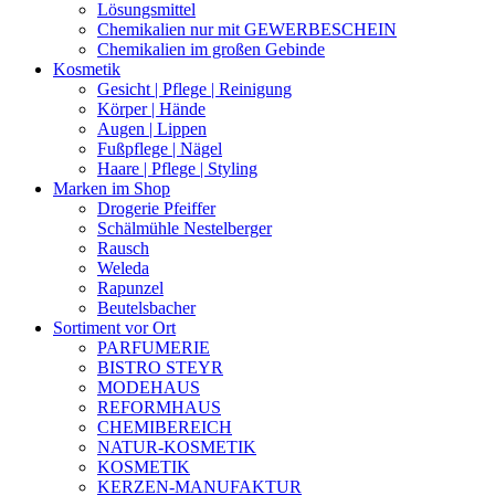
Lösungsmittel
Chemikalien nur mit GEWERBESCHEIN
Chemikalien im großen Gebinde
Kosmetik
Gesicht | Pflege | Reinigung
Körper | Hände
Augen | Lippen
Fußpflege | Nägel
Haare | Pflege | Styling
Marken im Shop
Drogerie Pfeiffer
Schälmühle Nestelberger
Rausch
Weleda
Rapunzel
Beutelsbacher
Sortiment vor Ort
PARFUMERIE
BISTRO STEYR
MODEHAUS
REFORMHAUS
CHEMIBEREICH
NATUR-KOSMETIK
KOSMETIK
KERZEN-MANUFAKTUR