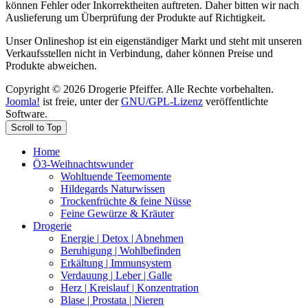
können Fehler oder Inkorrektheiten auftreten. Daher bitten wir nach
Auslieferung um Überprüfung der Produkte auf Richtigkeit.
Unser Onlineshop ist ein eigenständiger Markt und steht mit unseren
Verkaufsstellen nicht in Verbindung, daher können Preise und
Produkte abweichen.
Copyright © 2026 Drogerie Pfeiffer. Alle Rechte vorbehalten.
Joomla!
ist freie, unter der
GNU/GPL-Lizenz
veröffentlichte
Software.
Scroll to Top
Home
Ö3-Weihnachtswunder
Wohltuende Teemomente
Hildegards Naturwissen
Trockenfrüchte & feine Nüsse
Feine Gewürze & Kräuter
Drogerie
Energie | Detox | Abnehmen
Beruhigung | Wohlbefinden
Erkältung | Immunsystem
Verdauung | Leber | Galle
Herz | Kreislauf | Konzentration
Blase | Prostata | Nieren