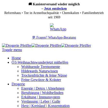
🚚 Kanisterversand wieder möglich
–
Jetzt entdecken
Reformhaus • Tee in Arzneibuchqualität • Chemikalien • Familienbetrieb
seit 1969
💬 Fragen? WhatsApp-Beratung
Toggle menu
Home
Ö3-Weihnachtswunder
jetzt mithelfen
Wohltuende Teemomente
Hildegards Naturwissen
Trockenfrüchte & feine Nüsse
Feine Gewürze & Kräuter
Drogerie
Energie | Detox | Abnehmen
Beruhigung | Wohlbefinden
Erkältung | Immunsystem
Verdauung | Leber | Galle
Herz | Kreislauf | Konzentration