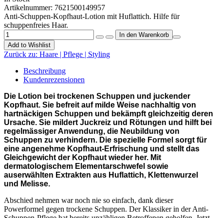
Artikelnummer:
7621500149957
Anti-Schuppen-Kopfhaut-Lotion mit Huflattich. Hilfe für
schuppenfreies Haar.
Add to Wishlist
Zurück zu:
Haare | Pflege | Styling
Beschreibung
Kundenrezensionen
Die Lotion bei trockenen Schuppen und juckender
Kopfhaut. Sie befreit auf milde Weise nachhaltig von
hartnäckigen Schuppen und bekämpft gleichzeitig deren
Ursache. Sie mildert Juckreiz und Rötungen und hilft bei
regelmässiger Anwendung, die Neubildung von
Schuppen zu verhindern. Die spezielle Formel sorgt für
eine angenehme Kopfhaut-Erfrischung und stellt das
Gleichgewicht der Kopfhaut wieder her. Mit
dermatologischem Elementarschwefel sowie
auserwählten Extrakten aus Huflattich, Klettenwurzel
und Melisse.
Abschied nehmen war noch nie so einfach, dank dieser
Powerformel gegen trockene Schuppen. Der Klassiker in der Anti-
Schuppen-Pflege hat bereits unzähligen Betroffenen geholfen. Jetzt