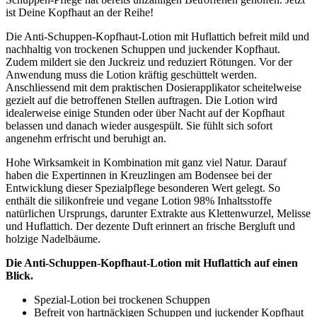
ist Deine Kopfhaut an der Reihe!
Die Anti-Schuppen-Kopfhaut-Lotion mit Huflattich befreit mild und
nachhaltig von trockenen Schuppen und juckender Kopfhaut.
Zudem mildert sie den Juckreiz und reduziert Rötungen. Vor der
Anwendung muss die Lotion kräftig geschüttelt werden.
Anschliessend mit dem praktischen Dosierapplikator scheitelweise
gezielt auf die betroffenen Stellen auftragen. Die Lotion wird
idealerweise einige Stunden oder über Nacht auf der Kopfhaut
belassen und danach wieder ausgespült. Sie fühlt sich sofort
angenehm erfrischt und beruhigt an.
Hohe Wirksamkeit in Kombination mit ganz viel Natur. Darauf
haben die Expertinnen in Kreuzlingen am Bodensee bei der
Entwicklung dieser Spezialpflege besonderen Wert gelegt. So
enthält die silikonfreie und vegane Lotion 98% Inhaltsstoffe
natürlichen Ursprungs, darunter Extrakte aus Klettenwurzel, Melisse
und Huflattich. Der dezente Duft erinnert an frische Bergluft und
holzige Nadelbäume.
Die Anti-Schuppen-Kopfhaut-Lotion mit Huflattich auf einen
Blick.
Spezial-Lotion bei trockenen Schuppen
Befreit von hartnäckigen Schuppen und juckender Kopfhaut