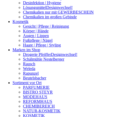
Desinfektion | Hygiene
Lösungsmittel
Designwechsel!
Chemikalien nur mit GEWERBESCHEIN
Chemikalien im großen Gebinde
Kosmetik
Gesicht | Pflege | Reinigung
Körper | Hände
Augen | Lippen
Fußpflege | Nägel
Haare | Pflege | Styling
Marken im Shop
Drogerie Pfeiffer
Designwechsel!
Schälmühle Nestelberger
Rausch
Weleda
Rapunzel
Beutelsbacher
Sortiment vor Ort
PARFUMERIE
BISTRO STEYR
MODEHAUS
REFORMHAUS
CHEMIBEREICH
NATUR-KOSMETIK
KOSMETIK