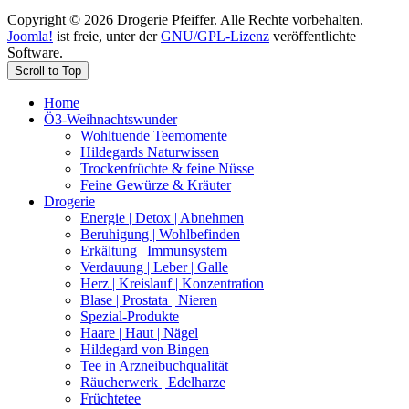
Copyright © 2026 Drogerie Pfeiffer. Alle Rechte vorbehalten.
Joomla!
ist freie, unter der
GNU/GPL-Lizenz
veröffentlichte
Software.
Scroll to Top
Home
Ö3-Weihnachtswunder
Wohltuende Teemomente
Hildegards Naturwissen
Trockenfrüchte & feine Nüsse
Feine Gewürze & Kräuter
Drogerie
Energie | Detox | Abnehmen
Beruhigung | Wohlbefinden
Erkältung | Immunsystem
Verdauung | Leber | Galle
Herz | Kreislauf | Konzentration
Blase | Prostata | Nieren
Spezial-Produkte
Haare | Haut | Nägel
Hildegard von Bingen
Tee in Arzneibuchqualität
Räucherwerk | Edelharze
Früchtetee