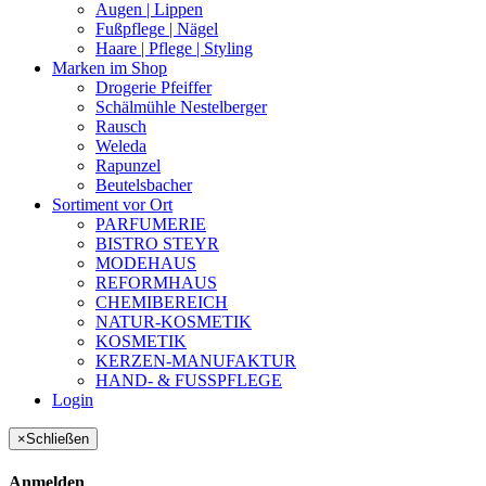
Augen | Lippen
Fußpflege | Nägel
Haare | Pflege | Styling
Marken im Shop
Drogerie Pfeiffer
Schälmühle Nestelberger
Rausch
Weleda
Rapunzel
Beutelsbacher
Sortiment vor Ort
PARFUMERIE
BISTRO STEYR
MODEHAUS
REFORMHAUS
CHEMIBEREICH
NATUR-KOSMETIK
KOSMETIK
KERZEN-MANUFAKTUR
HAND- & FUSSPFLEGE
Login
×
Schließen
Anmelden