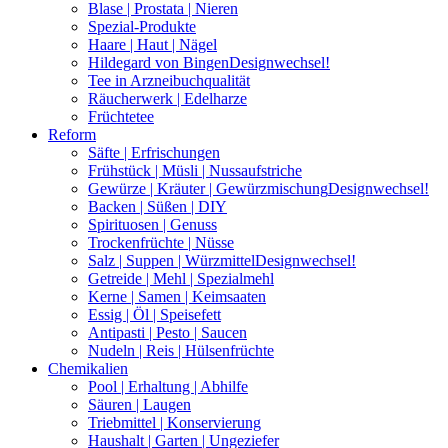
Blase | Prostata | Nieren
Spezial-Produkte
Haare | Haut | Nägel
Hildegard von Bingen
Designwechsel!
Tee in Arzneibuchqualität
Räucherwerk | Edelharze
Früchtetee
Reform
Säfte | Erfrischungen
Frühstück | Müsli | Nussaufstriche
Gewürze | Kräuter | Gewürzmischung
Designwechsel!
Backen | Süßen | DIY
Spirituosen | Genuss
Trockenfrüchte | Nüsse
Salz | Suppen | Würzmittel
Designwechsel!
Getreide | Mehl | Spezialmehl
Kerne | Samen | Keimsaaten
Essig | Öl | Speisefett
Antipasti | Pesto | Saucen
Nudeln | Reis | Hülsenfrüchte
Chemikalien
Pool | Erhaltung | Abhilfe
Säuren | Laugen
Triebmittel | Konservierung
Haushalt | Garten | Ungeziefer