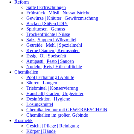
Reform
Säfte | Erfrischungen
Frühstück | Müsli | Nussaufstriche
Gewürze | Kräuter | Gewürzmischung
Backen | Süßen | DIY
Spirituosen | Genuss
Trockenfrüchte | Nüsse
Salz | Suppen | Würzmittel
Getreide | Mehl | Spezialmehl
Kerne | Samen | Keimsaaten
Essig | Öl | Speisefett
Antipasti | Pesto | Saucen
Nudeln | Reis | Hülsenfrüchte
Chemikalien
Pool | Erhaltung | Abhilfe
Säuren | Laugen
Triebmittel | Konservierung
Haushalt | Garten | Ungeziefer
Desinfektion | Hygiene
Lösungsmittel
Chemikalien nur mit GEWERBESCHEIN
Chemikalien im großen Gebinde
Kosmetik
Gesicht | Pflege | Reinigung
Körper | Hände