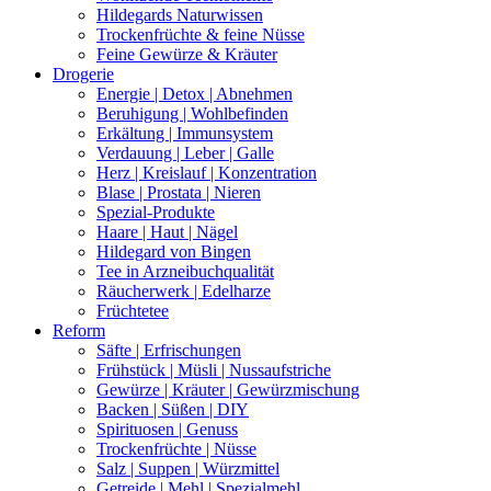
Hildegards Naturwissen
Trockenfrüchte & feine Nüsse
Feine Gewürze & Kräuter
Drogerie
Energie | Detox | Abnehmen
Beruhigung | Wohlbefinden
Erkältung | Immunsystem
Verdauung | Leber | Galle
Herz | Kreislauf | Konzentration
Blase | Prostata | Nieren
Spezial-Produkte
Haare | Haut | Nägel
Hildegard von Bingen
Tee in Arzneibuchqualität
Räucherwerk | Edelharze
Früchtetee
Reform
Säfte | Erfrischungen
Frühstück | Müsli | Nussaufstriche
Gewürze | Kräuter | Gewürzmischung
Backen | Süßen | DIY
Spirituosen | Genuss
Trockenfrüchte | Nüsse
Salz | Suppen | Würzmittel
Getreide | Mehl | Spezialmehl