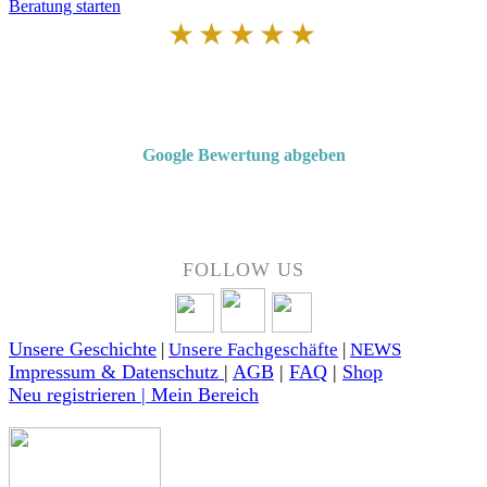
Beratung starten
★★★★★
Von Kunden empfohlen
4,7 von 5 Sternen bei Google
Google Bewertung abgeben
Über 50 Jahre Erfahrung – bewertet von unseren Kunden auf Google.
FOLLOW US
Unsere Geschichte
|
Unsere Fachgeschäfte
|
NEWS
Impressum & Datenschutz
|
AGB
|
FAQ
|
Shop
Neu registrieren | Mein Bereich