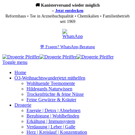
🚚 Kanisterversand wieder möglich
–
Jetzt entdecken
Reformhaus • Tee in Arzneibuchqualität • Chemikalien • Familienbetrieb
seit 1969
💬 Fragen? WhatsApp-Beratung
Toggle menu
Home
Ö3-Weihnachtswunder
jetzt mithelfen
Wohltuende Teemomente
Hildegards Naturwissen
Trockenfrüchte & feine Nüsse
Feine Gewürze & Kräuter
Drogerie
Energie | Detox | Abnehmen
Beruhigung | Wohlbefinden
Erkältung | Immunsystem
Verdauung | Leber | Galle
Herz | Kreislauf | Konzentration