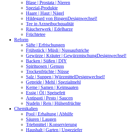
Blase | Prostata | Nieren
Spezial-Produkte
Haare | Haut | Nägel
Hildegard von Bingen
Designwechsel!
Tee in Arzneibuchqualität
Räucherwerk | Edelharze
Früchtetee
Reform
Säfte | Erfrischungen
Frühstück | Müsli | Nussaufstriche
Gewürze | Kräuter | Gewürzmischung
Designwechsel!
Backen | Süßen | DIY
Spirituosen | Genuss
Trockenfrüchte | Nüsse
Salz | Suppen | Würzmittel
Designwechsel!
Getreide | Mehl | Spezialmehl
Kerne | Samen | Keimsaaten
Essig | Öl | Speisefett
Antipasti | Pesto | Saucen
Nudeln | Reis | Hülsenfrüchte
Chemikalien
Pool | Erhaltung | Abhilfe
Säuren | Laugen
Triebmittel | Konservierung
Haushalt | Garten | Ungeziefer