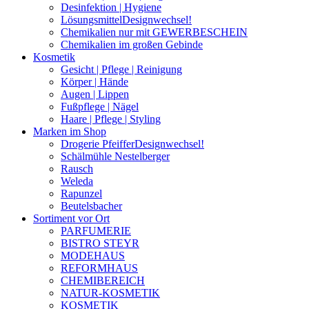
Desinfektion | Hygiene
Lösungsmittel
Designwechsel!
Chemikalien nur mit GEWERBESCHEIN
Chemikalien im großen Gebinde
Kosmetik
Gesicht | Pflege | Reinigung
Körper | Hände
Augen | Lippen
Fußpflege | Nägel
Haare | Pflege | Styling
Marken im Shop
Drogerie Pfeiffer
Designwechsel!
Schälmühle Nestelberger
Rausch
Weleda
Rapunzel
Beutelsbacher
Sortiment vor Ort
PARFUMERIE
BISTRO STEYR
MODEHAUS
REFORMHAUS
CHEMIBEREICH
NATUR-KOSMETIK
KOSMETIK