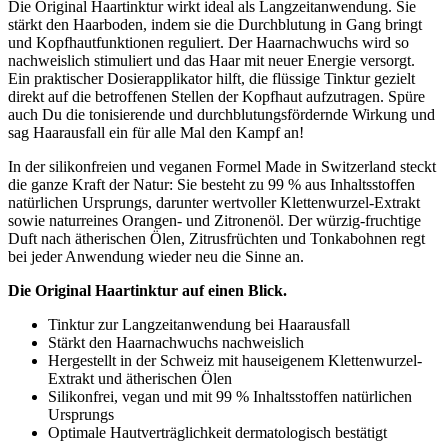
Die Original Haartinktur wirkt ideal als Langzeitanwendung. Sie
stärkt den Haarboden, indem sie die Durchblutung in Gang bringt
und Kopfhautfunktionen reguliert. Der Haarnachwuchs wird so
nachweislich stimuliert und das Haar mit neuer Energie versorgt.
Ein praktischer Dosierapplikator hilft, die flüssige Tinktur gezielt
direkt auf die betroffenen Stellen der Kopfhaut aufzutragen. Spüre
auch Du die tonisierende und durchblutungsfördernde Wirkung und
sag Haarausfall ein für alle Mal den Kampf an!
In der silikonfreien und veganen Formel Made in Switzerland steckt
die ganze Kraft der Natur: Sie besteht zu 99 % aus Inhaltsstoffen
natürlichen Ursprungs, darunter wertvoller Klettenwurzel-Extrakt
sowie naturreines Orangen- und Zitronenöl. Der würzig-fruchtige
Duft nach ätherischen Ölen, Zitrusfrüchten und Tonkabohnen regt
bei jeder Anwendung wieder neu die Sinne an.
Die Original Haartinktur auf einen Blick.
Tinktur zur Langzeitanwendung bei Haarausfall
Stärkt den Haarnachwuchs nachweislich
Hergestellt in der Schweiz mit hauseigenem Klettenwurzel-
Extrakt und ätherischen Ölen
Silikonfrei, vegan und mit 99 % Inhaltsstoffen natürlichen
Ursprungs
Optimale Hautverträglichkeit dermatologisch bestätigt