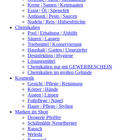
Kerne | Samen | Keimsaaten
Essig | Öl | Speisefett
Antipasti | Pesto | Saucen
Nudeln | Reis | Hülsenfrüchte
Chemikalien
Pool | Erhaltung | Abhilfe
Säuren | Laugen
Triebmittel | Konservierung
Haushalt | Garten | Ungeziefer
Desinfektion | Hygiene
Lösungsmittel
Chemikalien nur mit GEWERBESCHEIN
Chemikalien im großen Gebinde
Kosmetik
Gesicht | Pflege | Reinigung
Körper | Hände
Augen | Lippen
Fußpflege | Nägel
Haare | Pflege | Styling
Marken im Shop
Drogerie Pfeiffer
Schälmühle Nestelberger
Rausch
Weleda
Rapunzel