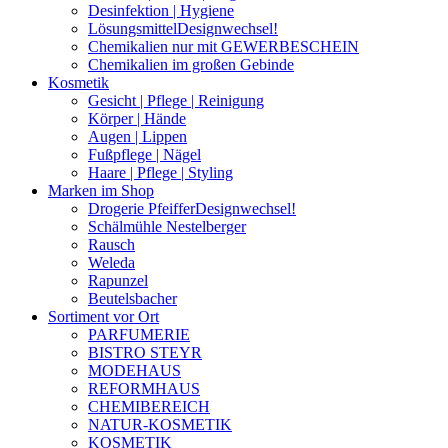
Desinfektion | Hygiene
Lösungsmittel
Designwechsel!
Chemikalien nur mit GEWERBESCHEIN
Chemikalien im großen Gebinde
Kosmetik
Gesicht | Pflege | Reinigung
Körper | Hände
Augen | Lippen
Fußpflege | Nägel
Haare | Pflege | Styling
Marken im Shop
Drogerie Pfeiffer
Designwechsel!
Schälmühle Nestelberger
Rausch
Weleda
Rapunzel
Beutelsbacher
Sortiment vor Ort
PARFUMERIE
BISTRO STEYR
MODEHAUS
REFORMHAUS
CHEMIBEREICH
NATUR-KOSMETIK
KOSMETIK