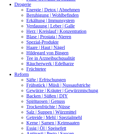
Drogerie
Energie | Detox | Abnehmen
Beruhigung | Wohlbefinden
Erkältung | Immunsystem
Verdauung | Leber | Galle
Herz | Kreislauf | Konzentration
Blase | Prostata | Nieren
Spezial-Produkte
Haare | Haut | Nägel
Hildegard von Bingen
Tee in Arzneibuchqualität
Räucherwerk | Edelharze
Früchtetee
Reform
Säfte | Erfrischungen
Frühstück | Müsli | Nussaufstriche
Gewürze | Kräuter | Gewürzmischung
Backen | Süßen | DIY
Spirituosen | Genuss
Trockenfrüchte | Nüsse
Salz | Suppen | Würzmittel
Getreide | Mehl | Spezialmehl
Kerne | Samen | Keimsaaten
Essig | Öl | Speisefett
Antipasti | Pesto | Saucen