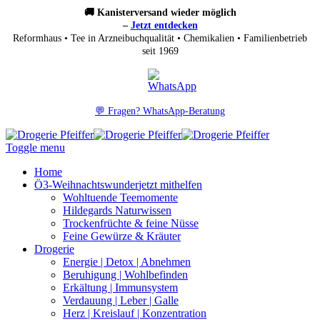
🚚 Kanisterversand wieder möglich
–
Jetzt entdecken
Reformhaus • Tee in Arzneibuchqualität • Chemikalien • Familienbetrieb
seit 1969
💬 Fragen? WhatsApp-Beratung
Toggle menu
Home
Ö3-Weihnachtswunder
jetzt mithelfen
Wohltuende Teemomente
Hildegards Naturwissen
Trockenfrüchte & feine Nüsse
Feine Gewürze & Kräuter
Drogerie
Energie | Detox | Abnehmen
Beruhigung | Wohlbefinden
Erkältung | Immunsystem
Verdauung | Leber | Galle
Herz | Kreislauf | Konzentration