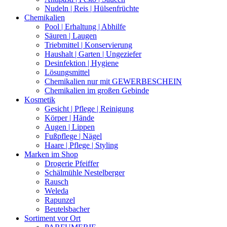
Nudeln | Reis | Hülsenfrüchte
Chemikalien
Pool | Erhaltung | Abhilfe
Säuren | Laugen
Triebmittel | Konservierung
Haushalt | Garten | Ungeziefer
Desinfektion | Hygiene
Lösungsmittel
Chemikalien nur mit GEWERBESCHEIN
Chemikalien im großen Gebinde
Kosmetik
Gesicht | Pflege | Reinigung
Körper | Hände
Augen | Lippen
Fußpflege | Nägel
Haare | Pflege | Styling
Marken im Shop
Drogerie Pfeiffer
Schälmühle Nestelberger
Rausch
Weleda
Rapunzel
Beutelsbacher
Sortiment vor Ort