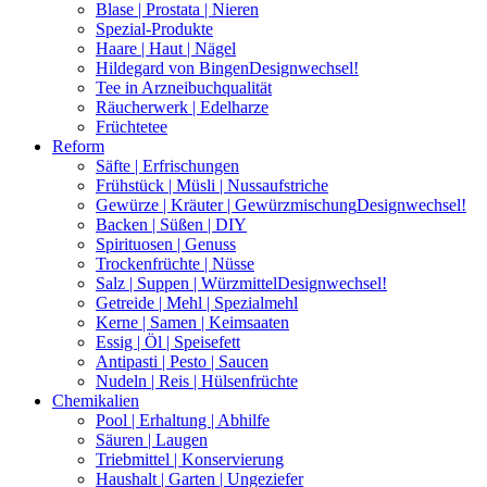
Blase | Prostata | Nieren
Spezial-Produkte
Haare | Haut | Nägel
Hildegard von Bingen
Designwechsel!
Tee in Arzneibuchqualität
Räucherwerk | Edelharze
Früchtetee
Reform
Säfte | Erfrischungen
Frühstück | Müsli | Nussaufstriche
Gewürze | Kräuter | Gewürzmischung
Designwechsel!
Backen | Süßen | DIY
Spirituosen | Genuss
Trockenfrüchte | Nüsse
Salz | Suppen | Würzmittel
Designwechsel!
Getreide | Mehl | Spezialmehl
Kerne | Samen | Keimsaaten
Essig | Öl | Speisefett
Antipasti | Pesto | Saucen
Nudeln | Reis | Hülsenfrüchte
Chemikalien
Pool | Erhaltung | Abhilfe
Säuren | Laugen
Triebmittel | Konservierung
Haushalt | Garten | Ungeziefer