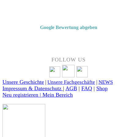
Von Kunden empfohlen
4,7 von 5 Sternen bei Google
Google Bewertung abgeben
Über 50 Jahre Erfahrung – bewertet von unseren Kunden auf Google.
FOLLOW US
Unsere Geschichte
|
Unsere Fachgeschäfte
|
NEWS
Impressum & Datenschutz
|
AGB
|
FAQ
|
Shop
Neu registrieren | Mein Bereich