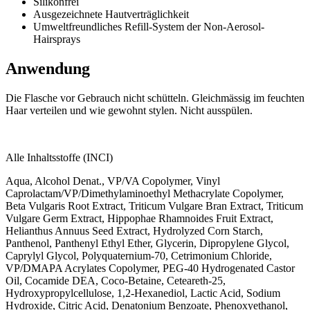
Silikonfrei
Ausgezeichnete Hautverträglichkeit
Umweltfreundliches Refill-System der Non-Aerosol-
Hairsprays
Anwendung
Die Flasche vor Gebrauch nicht schütteln. Gleichmässig im feuchten
Haar verteilen und wie gewohnt stylen. Nicht ausspülen.
Alle Inhaltsstoffe (INCI)
Aqua, Alcohol Denat., VP/VA Copolymer, Vinyl
Caprolactam/VP/Dimethylaminoethyl Methacrylate Copolymer,
Beta Vulgaris Root Extract, Triticum Vulgare Bran Extract, Triticum
Vulgare Germ Extract, Hippophae Rhamnoides Fruit Extract,
Helianthus Annuus Seed Extract, Hydrolyzed Corn Starch,
Panthenol, Panthenyl Ethyl Ether, Glycerin, Dipropylene Glycol,
Caprylyl Glycol, Polyquaternium-70, Cetrimonium Chloride,
VP/DMAPA Acrylates Copolymer, PEG-40 Hydrogenated Castor
Oil, Cocamide DEA, Coco-Betaine, Ceteareth-25,
Hydroxypropylcellulose, 1,2-Hexanediol, Lactic Acid, Sodium
Hydroxide, Citric Acid, Denatonium Benzoate, Phenoxyethanol,