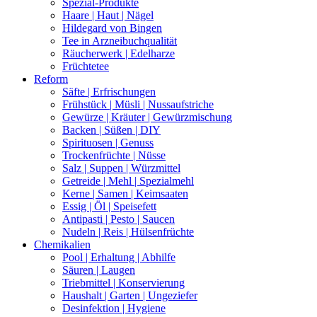
Spezial-Produkte
Haare | Haut | Nägel
Hildegard von Bingen
Tee in Arzneibuchqualität
Räucherwerk | Edelharze
Früchtetee
Reform
Säfte | Erfrischungen
Frühstück | Müsli | Nussaufstriche
Gewürze | Kräuter | Gewürzmischung
Backen | Süßen | DIY
Spirituosen | Genuss
Trockenfrüchte | Nüsse
Salz | Suppen | Würzmittel
Getreide | Mehl | Spezialmehl
Kerne | Samen | Keimsaaten
Essig | Öl | Speisefett
Antipasti | Pesto | Saucen
Nudeln | Reis | Hülsenfrüchte
Chemikalien
Pool | Erhaltung | Abhilfe
Säuren | Laugen
Triebmittel | Konservierung
Haushalt | Garten | Ungeziefer
Desinfektion | Hygiene