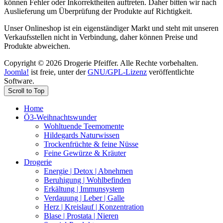
können Fehler oder Inkorrektheiten auftreten. Daher bitten wir nach
Auslieferung um Überprüfung der Produkte auf Richtigkeit.
Unser Onlineshop ist ein eigenständiger Markt und steht mit unseren
Verkaufsstellen nicht in Verbindung, daher können Preise und
Produkte abweichen.
Copyright © 2026 Drogerie Pfeiffer. Alle Rechte vorbehalten.
Joomla!
ist freie, unter der
GNU/GPL-Lizenz
veröffentlichte
Software.
Scroll to Top
Home
Ö3-Weihnachtswunder
Wohltuende Teemomente
Hildegards Naturwissen
Trockenfrüchte & feine Nüsse
Feine Gewürze & Kräuter
Drogerie
Energie | Detox | Abnehmen
Beruhigung | Wohlbefinden
Erkältung | Immunsystem
Verdauung | Leber | Galle
Herz | Kreislauf | Konzentration
Blase | Prostata | Nieren