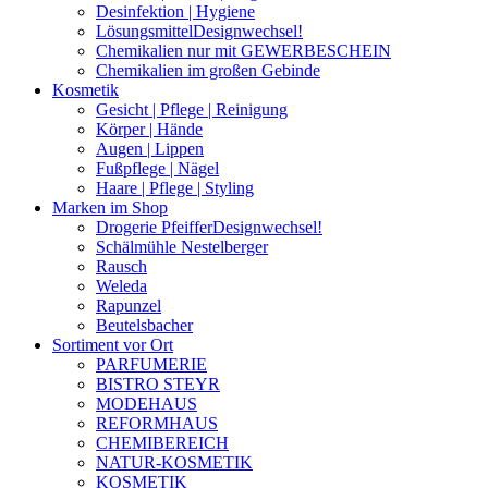
Desinfektion | Hygiene
Lösungsmittel
Designwechsel!
Chemikalien nur mit GEWERBESCHEIN
Chemikalien im großen Gebinde
Kosmetik
Gesicht | Pflege | Reinigung
Körper | Hände
Augen | Lippen
Fußpflege | Nägel
Haare | Pflege | Styling
Marken im Shop
Drogerie Pfeiffer
Designwechsel!
Schälmühle Nestelberger
Rausch
Weleda
Rapunzel
Beutelsbacher
Sortiment vor Ort
PARFUMERIE
BISTRO STEYR
MODEHAUS
REFORMHAUS
CHEMIBEREICH
NATUR-KOSMETIK
KOSMETIK