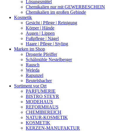
Lösungsmittel
Chemikalien nur mit GEWERBESCHEIN
Chemikalien im großen Gebinde
Kosmetik
Gesicht | Pflege | Reinigung
Körper | Hände
Augen | Lippen
Fußpflege | Nägel
Haare | Pflege | Styling
Marken im Shop
Drogerie Pfeiffer
Schälmühle Nestelberger
Rausch
Weleda
Rapunzel
Beutelsbacher
Sortiment vor Ort
PARFUMERIE
BISTRO STEYR
MODEHAUS
REFORMHAUS
CHEMIBEREICH
NATUR-KOSMETIK
KOSMETIK
KERZEN-MANUFAKTUR