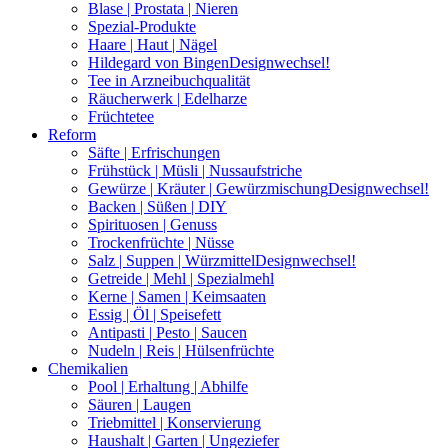
Blase | Prostata | Nieren
Spezial-Produkte
Haare | Haut | Nägel
Hildegard von Bingen
Designwechsel!
Tee in Arzneibuchqualität
Räucherwerk | Edelharze
Früchtetee
Reform
Säfte | Erfrischungen
Frühstück | Müsli | Nussaufstriche
Gewürze | Kräuter | Gewürzmischung
Designwechsel!
Backen | Süßen | DIY
Spirituosen | Genuss
Trockenfrüchte | Nüsse
Salz | Suppen | Würzmittel
Designwechsel!
Getreide | Mehl | Spezialmehl
Kerne | Samen | Keimsaaten
Essig | Öl | Speisefett
Antipasti | Pesto | Saucen
Nudeln | Reis | Hülsenfrüchte
Chemikalien
Pool | Erhaltung | Abhilfe
Säuren | Laugen
Triebmittel | Konservierung
Haushalt | Garten | Ungeziefer