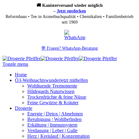
🚚 Kanisterversand wieder möglich
–
Jetzt entdecken
Reformhaus • Tee in Arzneibuchqualität • Chemikalien • Familienbetrieb
seit 1969
💬 Fragen? WhatsApp-Beratung
Toggle menu
Home
Ö3-Weihnachtswunder
jetzt mithelfen
Wohltuende Teemomente
Hildegards Naturwissen
Trockenfrüchte & feine Nüsse
Feine Gewürze & Kräuter
Drogerie
Energie | Detox | Abnehmen
Beruhigung | Wohlbefinden
Erkältung | Immunsystem
Verdauung | Leber | Galle
Herz | Kreislauf | Konzentration