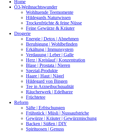
Home
Ö3-Weihnachtswunder
Wohltuende Teemomente
Hildegards Naturwissen
Trockenfrüchte & feine Nüsse
Feine Gewürze & Kräuter
Drogerie
Energie | Detox | Abnehmen
Beruhigung | Wohlbefinden
Erkältung | Immunsystem
Verdauung | Leber | Galle
Herz | Kreislauf | Konzentration
Blase | Prostata | Nieren
Spezial-Produkte
Haare | Haut | Nägel
Hildegard von Bingen
Tee in Arzneibuchqualität
Räucherwerk | Edelharze
Früchtetee
Reform
Säfte | Erfrischungen
Frühstück | Müsli | Nussaufstriche
Gewürze | Kräuter | Gewürzmischung
Backen | Süßen | DIY
Spirituosen | Genuss