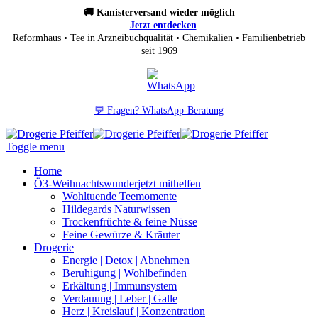
🚚 Kanisterversand wieder möglich
–
Jetzt entdecken
Reformhaus • Tee in Arzneibuchqualität • Chemikalien • Familienbetrieb
seit 1969
💬 Fragen? WhatsApp-Beratung
Toggle menu
Home
Ö3-Weihnachtswunder
jetzt mithelfen
Wohltuende Teemomente
Hildegards Naturwissen
Trockenfrüchte & feine Nüsse
Feine Gewürze & Kräuter
Drogerie
Energie | Detox | Abnehmen
Beruhigung | Wohlbefinden
Erkältung | Immunsystem
Verdauung | Leber | Galle
Herz | Kreislauf | Konzentration