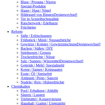
Blase | Prostata | Nieren
Spezial-Produkte
Haare | Haut | Nägel
Hildegard von Bingen
Designwechsel!
Tee in Arzneibuchqualität
Räucherwerk | Edelharze
Früchtetee
Reform
Säfte | Erfrischungen
Frühstück | Müsli | Nussaufstriche
Gewürze | Kräuter | Gewürzmischung
Designwechsel!
Backen | Süßen | DIY
Spirituosen | Genuss
Trockenfrüchte | Nüsse
Salz | Suppen | Würzmittel
Designwechsel!
Getreide | Mehl | Spezialmehl
Kerne | Samen | Keimsaaten
Essig | Öl | Speisefett
Antipasti | Pesto | Saucen
Nudeln | Reis | Hülsenfrüchte
Chemikalien
Pool | Erhaltung | Abhilfe
Säuren | Laugen
Triebmittel | Konservierung
Haushalt | Garten | Ungeziefer