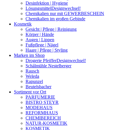
Desinfektion | Hygiene
Lösungsmittel
Designwechsel!
Chemikalien nur mit GEWERBESCHEIN
Chemikalien im großen Gebinde
Kosmetik
Gesicht | Pflege | Reinigung
Körper | Hände
Augen | Lippen
Fußpflege | Nägel
Haare | Pflege | Styling
Marken im Shop
Drogerie Pfeiffer
Designwechsel!
Schälmühle Nestelberger
Rausch
Weleda
Rapunzel
Beutelsbacher
Sortiment vor Ort
PARFUMERIE
BISTRO STEYR
MODEHAUS
REFORMHAUS
CHEMIBEREICH
NATUR-KOSMETIK
KOSMETIK