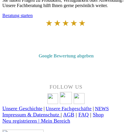
Sie haben Fragen zu Produkten, Verfügbarkeit oder Anwendung?
Unsere Fachberatung hilft Ihnen gerne persönlich weiter.
Beratung starten
★★★★★
Von Kunden empfohlen
4,7 von 5 Sternen bei Google
Google Bewertung abgeben
Über 50 Jahre Erfahrung – bewertet von unseren Kunden auf Google.
FOLLOW US
Unsere Geschichte
|
Unsere Fachgeschäfte
|
NEWS
Impressum & Datenschutz
|
AGB
|
FAQ
|
Shop
Neu registrieren | Mein Bereich