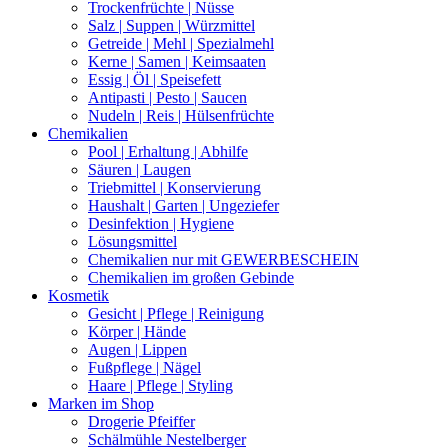
Trockenfrüchte | Nüsse
Salz | Suppen | Würzmittel
Getreide | Mehl | Spezialmehl
Kerne | Samen | Keimsaaten
Essig | Öl | Speisefett
Antipasti | Pesto | Saucen
Nudeln | Reis | Hülsenfrüchte
Chemikalien
Pool | Erhaltung | Abhilfe
Säuren | Laugen
Triebmittel | Konservierung
Haushalt | Garten | Ungeziefer
Desinfektion | Hygiene
Lösungsmittel
Chemikalien nur mit GEWERBESCHEIN
Chemikalien im großen Gebinde
Kosmetik
Gesicht | Pflege | Reinigung
Körper | Hände
Augen | Lippen
Fußpflege | Nägel
Haare | Pflege | Styling
Marken im Shop
Drogerie Pfeiffer
Schälmühle Nestelberger