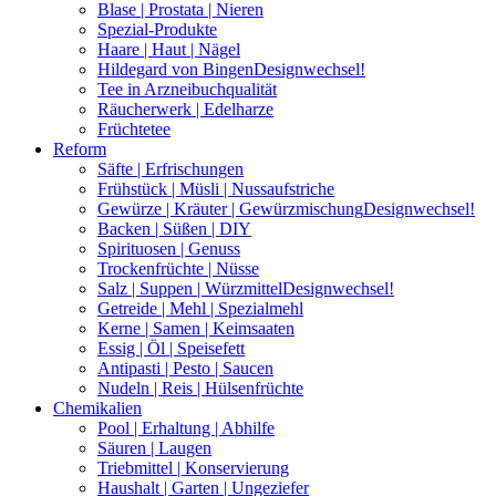
Blase | Prostata | Nieren
Spezial-Produkte
Haare | Haut | Nägel
Hildegard von Bingen
Designwechsel!
Tee in Arzneibuchqualität
Räucherwerk | Edelharze
Früchtetee
Reform
Säfte | Erfrischungen
Frühstück | Müsli | Nussaufstriche
Gewürze | Kräuter | Gewürzmischung
Designwechsel!
Backen | Süßen | DIY
Spirituosen | Genuss
Trockenfrüchte | Nüsse
Salz | Suppen | Würzmittel
Designwechsel!
Getreide | Mehl | Spezialmehl
Kerne | Samen | Keimsaaten
Essig | Öl | Speisefett
Antipasti | Pesto | Saucen
Nudeln | Reis | Hülsenfrüchte
Chemikalien
Pool | Erhaltung | Abhilfe
Säuren | Laugen
Triebmittel | Konservierung
Haushalt | Garten | Ungeziefer