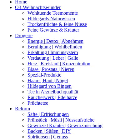
Home
Ö3-Weihnachtswunder
Wohltuende Teemomente
Hildegards Naturwissen
Trockenfrüchte & feine Nüsse
Feine Gewürze & Kräuter
Drogerie
Energie | Detox | Abnehmen
Beruhigung | Wohlbefinden
Erkältung | Immunsystem
Verdauung | Leber | Galle
Herz | Kreislauf | Konzentration
Blase | Prostata | Nieren
Spezial-Produkte
Haare | Haut | Nägel
Hildegard von Bingen
Tee in Arzneibuchqualität
Räucherwerk | Edelharze
Früchtetee
Reform
Säfte | Erfrischungen
Frühstück | Müsli | Nussaufstriche
Gewürze | Kräuter | Gewürzmischung
Backen | Süßen | DIY
Spirituosen | Genuss