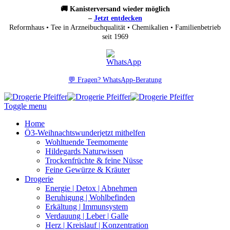
🚚 Kanisterversand wieder möglich
–
Jetzt entdecken
Reformhaus • Tee in Arzneibuchqualität • Chemikalien • Familienbetrieb
seit 1969
💬 Fragen? WhatsApp-Beratung
Toggle menu
Home
Ö3-Weihnachtswunder
jetzt mithelfen
Wohltuende Teemomente
Hildegards Naturwissen
Trockenfrüchte & feine Nüsse
Feine Gewürze & Kräuter
Drogerie
Energie | Detox | Abnehmen
Beruhigung | Wohlbefinden
Erkältung | Immunsystem
Verdauung | Leber | Galle
Herz | Kreislauf | Konzentration