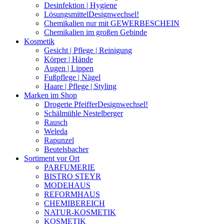
Desinfektion | Hygiene
Lösungsmittel
Designwechsel!
Chemikalien nur mit GEWERBESCHEIN
Chemikalien im großen Gebinde
Kosmetik
Gesicht | Pflege | Reinigung
Körper | Hände
Augen | Lippen
Fußpflege | Nägel
Haare | Pflege | Styling
Marken im Shop
Drogerie Pfeiffer
Designwechsel!
Schälmühle Nestelberger
Rausch
Weleda
Rapunzel
Beutelsbacher
Sortiment vor Ort
PARFUMERIE
BISTRO STEYR
MODEHAUS
REFORMHAUS
CHEMIBEREICH
NATUR-KOSMETIK
KOSMETIK