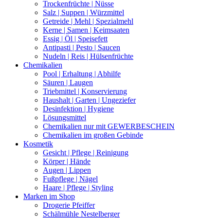
Trockenfrüchte | Nüsse
Salz | Suppen | Würzmittel
Getreide | Mehl | Spezialmehl
Kerne | Samen | Keimsaaten
Essig | Öl | Speisefett
Antipasti | Pesto | Saucen
Nudeln | Reis | Hülsenfrüchte
Chemikalien
Pool | Erhaltung | Abhilfe
Säuren | Laugen
Triebmittel | Konservierung
Haushalt | Garten | Ungeziefer
Desinfektion | Hygiene
Lösungsmittel
Chemikalien nur mit GEWERBESCHEIN
Chemikalien im großen Gebinde
Kosmetik
Gesicht | Pflege | Reinigung
Körper | Hände
Augen | Lippen
Fußpflege | Nägel
Haare | Pflege | Styling
Marken im Shop
Drogerie Pfeiffer
Schälmühle Nestelberger