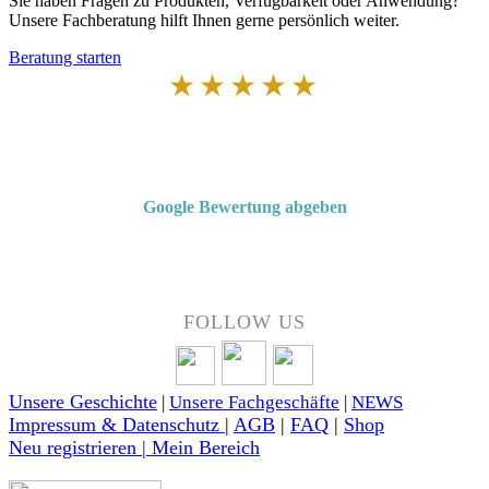
Sie haben Fragen zu Produkten, Verfügbarkeit oder Anwendung?
Unsere Fachberatung hilft Ihnen gerne persönlich weiter.
Beratung starten
★★★★★
Von Kunden empfohlen
4,7 von 5 Sternen bei Google
Google Bewertung abgeben
Über 50 Jahre Erfahrung – bewertet von unseren Kunden auf Google.
FOLLOW US
Unsere Geschichte
|
Unsere Fachgeschäfte
|
NEWS
Impressum & Datenschutz
|
AGB
|
FAQ
|
Shop
Neu registrieren | Mein Bereich