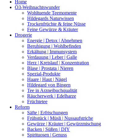
Home
Ö3-Weihnachtswunder
Wohltuende Teemomente
Hildegards Naturwissen
Trockenfrüchte & feine Nüsse
Feine Gewürze & Kräuter
Drogerie
Energie | Detox | Abnehmen
Beruhigung | Wohlbefinden
Erkältung | Immunsystem
Verdauung | Leber | Galle
Herz | Kreislauf | Konzentration
Blase | Prostata | Nieren
Spezial-Produkte
Haare | Haut | Nägel
Hildegard von Bingen
Tee in Arzneibuchqualität
Räucherwerk | Edelharze
Früchtetee
Reform
Säfte | Erfrischungen
Frühstück | Müsli | Nussaufstriche
Gewürze | Kräuter | Gewürzmischung
Backen | Süßen | DIY
Spirituosen | Genuss