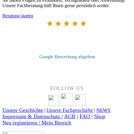
Sie haben Fragen zu Produkten, Verfügbarkeit oder Anwendung?
Unsere Fachberatung hilft Ihnen gerne persönlich weiter.
Beratung starten
★★★★★
Von Kunden empfohlen
4,7 von 5 Sternen bei Google
Google Bewertung abgeben
Über 50 Jahre Erfahrung – bewertet von unseren Kunden auf Google.
FOLLOW US
Unsere Geschichte
|
Unsere Fachgeschäfte
|
NEWS
Impressum & Datenschutz
|
AGB
|
FAQ
|
Shop
Neu registrieren | Mein Bereich