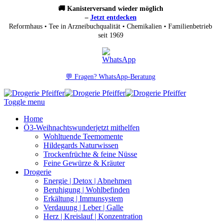
🚚 Kanisterversand wieder möglich
–
Jetzt entdecken
Reformhaus • Tee in Arzneibuchqualität • Chemikalien • Familienbetrieb
seit 1969
💬 Fragen? WhatsApp-Beratung
Toggle menu
Home
Ö3-Weihnachtswunder
jetzt mithelfen
Wohltuende Teemomente
Hildegards Naturwissen
Trockenfrüchte & feine Nüsse
Feine Gewürze & Kräuter
Drogerie
Energie | Detox | Abnehmen
Beruhigung | Wohlbefinden
Erkältung | Immunsystem
Verdauung | Leber | Galle
Herz | Kreislauf | Konzentration