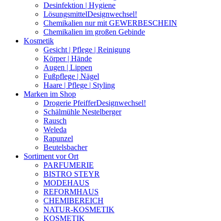
Desinfektion | Hygiene
Lösungsmittel
Designwechsel!
Chemikalien nur mit GEWERBESCHEIN
Chemikalien im großen Gebinde
Kosmetik
Gesicht | Pflege | Reinigung
Körper | Hände
Augen | Lippen
Fußpflege | Nägel
Haare | Pflege | Styling
Marken im Shop
Drogerie Pfeiffer
Designwechsel!
Schälmühle Nestelberger
Rausch
Weleda
Rapunzel
Beutelsbacher
Sortiment vor Ort
PARFUMERIE
BISTRO STEYR
MODEHAUS
REFORMHAUS
CHEMIBEREICH
NATUR-KOSMETIK
KOSMETIK