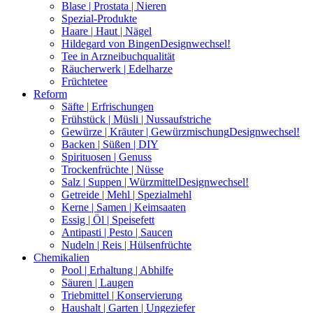
Blase | Prostata | Nieren
Spezial-Produkte
Haare | Haut | Nägel
Hildegard von Bingen
Designwechsel!
Tee in Arzneibuchqualität
Räucherwerk | Edelharze
Früchtetee
Reform
Säfte | Erfrischungen
Frühstück | Müsli | Nussaufstriche
Gewürze | Kräuter | Gewürzmischung
Designwechsel!
Backen | Süßen | DIY
Spirituosen | Genuss
Trockenfrüchte | Nüsse
Salz | Suppen | Würzmittel
Designwechsel!
Getreide | Mehl | Spezialmehl
Kerne | Samen | Keimsaaten
Essig | Öl | Speisefett
Antipasti | Pesto | Saucen
Nudeln | Reis | Hülsenfrüchte
Chemikalien
Pool | Erhaltung | Abhilfe
Säuren | Laugen
Triebmittel | Konservierung
Haushalt | Garten | Ungeziefer