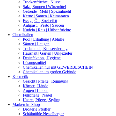
Trockenfrüchte | Nüsse
Salz | Suppen | Würzmittel
Getreide | Mehl | Spezialmehl
Kerne | Samen | Keimsaaten
Essig | Öl | Speisefett
Antipasti | Pesto | Saucen
Nudeln | Reis | Hülsenfrüchte
Chemikalien
Pool | Erhaltung | Abhilfe
Säuren | Laugen
Triebmittel | Konservierung
Haushalt | Garten | Ungeziefer
Desinfektion | Hygiene
Lösungsmittel
Chemikalien nur mit GEWERBESCHEIN
Chemikalien im großen Gebinde
Kosmetik
Gesicht | Pflege | Reinigung
Körper | Hände
Augen | Lippen
Fußpflege | Nägel
Haare | Pflege | Styling
Marken im Shop
Drogerie Pfeiffer
Schälmühle Nestelberger