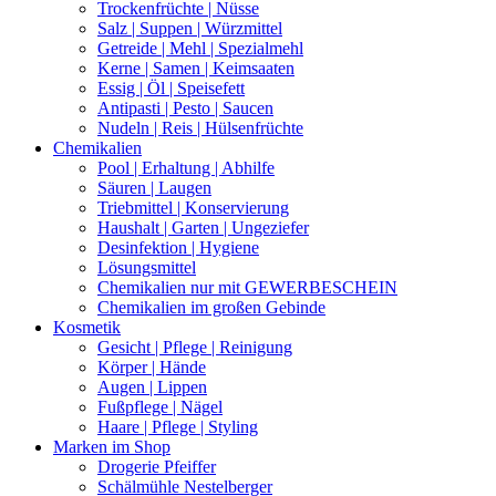
Trockenfrüchte | Nüsse
Salz | Suppen | Würzmittel
Getreide | Mehl | Spezialmehl
Kerne | Samen | Keimsaaten
Essig | Öl | Speisefett
Antipasti | Pesto | Saucen
Nudeln | Reis | Hülsenfrüchte
Chemikalien
Pool | Erhaltung | Abhilfe
Säuren | Laugen
Triebmittel | Konservierung
Haushalt | Garten | Ungeziefer
Desinfektion | Hygiene
Lösungsmittel
Chemikalien nur mit GEWERBESCHEIN
Chemikalien im großen Gebinde
Kosmetik
Gesicht | Pflege | Reinigung
Körper | Hände
Augen | Lippen
Fußpflege | Nägel
Haare | Pflege | Styling
Marken im Shop
Drogerie Pfeiffer
Schälmühle Nestelberger