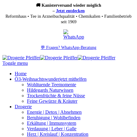
🚚 Kanisterversand wieder möglich
–
Jetzt entdecken
Reformhaus • Tee in Arzneibuchqualität • Chemikalien • Familienbetrieb
seit 1969
💬 Fragen? WhatsApp-Beratung
Toggle menu
Home
Ö3-Weihnachtswunder
jetzt mithelfen
Wohltuende Teemomente
Hildegards Naturwissen
Trockenfrüchte & feine Nüsse
Feine Gewürze & Kräuter
Drogerie
Energie | Detox | Abnehmen
Beruhigung | Wohlbefinden
Erkältung | Immunsystem
Verdauung | Leber | Galle
Herz | Kreislauf | Konzentration