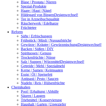
Blase | Prostata | Nieren
Spezial-Produkte
Haare | Haut | Nägel
Hildegard von Bingen
Designwechsel!
Tee in Arzneibuchqualität
Räucherwerk | Edelharze
Früchtetee
Reform
Säfte | Erfrischungen
Frühstück | Müsli | Nussaufstriche
Gewürze | Kräuter | Gewürzmischung
Designwechsel!
Backen | Süßen | DIY
Spirituosen | Genuss
Trockenfrüchte | Nüsse
Salz | Suppen | Würzmittel
Designwechsel!
Getreide | Mehl | Spezialmehl
Kerne | Samen | Keimsaaten
Essig | Öl | Speisefett
Antipasti | Pesto | Saucen
Nudeln | Reis | Hülsenfrüchte
Chemikalien
Pool | Erhaltung | Abhilfe
Säuren | Laugen
Triebmittel | Konservierung
Haushalt | Garten | Ungeziefer