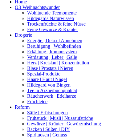
Home
Ö3-Weihnachtswunder
Wohltuende Teemomente
Hildegards Naturwissen
Trockenfrüchte & feine Nüsse
Feine Gewürze & Kräuter
Drogerie
Energie | Detox | Abnehmen
Beruhigung | Wohlbefinden
Erkältung | Immunsystem
Verdauung | Leber | Galle
Herz | Kreislauf | Konzentration
Blase | Prostata | Nieren
Spezial-Produkte
Haare | Haut | Nägel
Hildegard von Bingen
Tee in Arzneibuchqualität
Räucherwerk | Edelharze
Früchtetee
Reform
Säfte | Erfrischungen
Frühstück | Müsli | Nussaufstriche
Gewürze | Kräuter | Gewürzmischung
Backen | Süßen | DIY
Spirituosen | Genuss