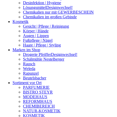
Desinfektion | Hygiene
Lösungsmittel
Designwechsel!
Chemikalien nur mit GEWERBESCHEIN
Chemikalien im großen Gebinde
Kosmetik
Gesicht | Pflege | Reinigung
Körper | Hände
Augen | Lippen
Fußpflege | Nägel
Haare | Pflege | Styling
Marken im Shop
Drogerie Pfeiffer
Designwechsel!
Schälmühle Nestelberger
Rausch
Weleda
Rapunzel
Beutelsbacher
Sortiment vor Ort
PARFUMERIE
BISTRO STEYR
MODEHAUS
REFORMHAUS
CHEMIBEREICH
NATUR-KOSMETIK
KOSMETIK