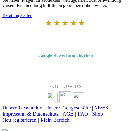
Sie haben Fragen zu Produkten, Verfügbarkeit oder Anwendung?
Unsere Fachberatung hilft Ihnen gerne persönlich weiter.
Beratung starten
★★★★★
Von Kunden empfohlen
4,7 von 5 Sternen bei Google
Google Bewertung abgeben
Über 50 Jahre Erfahrung – bewertet von unseren Kunden auf Google.
FOLLOW US
Unsere Geschichte
|
Unsere Fachgeschäfte
|
NEWS
Impressum & Datenschutz
|
AGB
|
FAQ
|
Shop
Neu registrieren | Mein Bereich