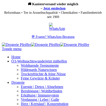
🚚 Kanisterversand wieder möglich
–
Jetzt entdecken
Reformhaus • Tee in Arzneibuchqualität • Chemikalien • Familienbetrieb
seit 1969
💬 Fragen? WhatsApp-Beratung
Toggle menu
Home
Ö3-Weihnachtswunder
jetzt mithelfen
Wohltuende Teemomente
Hildegards Naturwissen
Trockenfrüchte & feine Nüsse
Feine Gewürze & Kräuter
Drogerie
Energie | Detox | Abnehmen
Beruhigung | Wohlbefinden
Erkältung | Immunsystem
Verdauung | Leber | Galle
Herz | Kreislauf | Konzentration