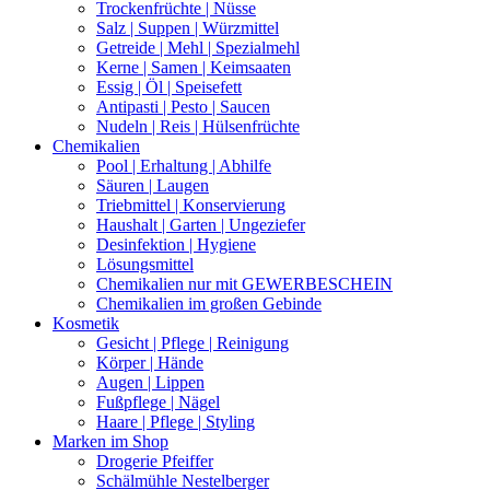
Trockenfrüchte | Nüsse
Salz | Suppen | Würzmittel
Getreide | Mehl | Spezialmehl
Kerne | Samen | Keimsaaten
Essig | Öl | Speisefett
Antipasti | Pesto | Saucen
Nudeln | Reis | Hülsenfrüchte
Chemikalien
Pool | Erhaltung | Abhilfe
Säuren | Laugen
Triebmittel | Konservierung
Haushalt | Garten | Ungeziefer
Desinfektion | Hygiene
Lösungsmittel
Chemikalien nur mit GEWERBESCHEIN
Chemikalien im großen Gebinde
Kosmetik
Gesicht | Pflege | Reinigung
Körper | Hände
Augen | Lippen
Fußpflege | Nägel
Haare | Pflege | Styling
Marken im Shop
Drogerie Pfeiffer
Schälmühle Nestelberger