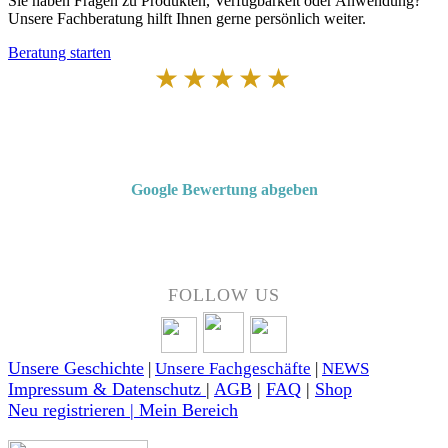
Sie haben Fragen zu Produkten, Verfügbarkeit oder Anwendung?
Unsere Fachberatung hilft Ihnen gerne persönlich weiter.
Beratung starten
★★★★★
Von Kunden empfohlen
4,7 von 5 Sternen bei Google
Google Bewertung abgeben
Über 50 Jahre Erfahrung – bewertet von unseren Kunden auf Google.
FOLLOW US
Unsere Geschichte
|
Unsere Fachgeschäfte
|
NEWS
Impressum & Datenschutz
|
AGB
|
FAQ
|
Shop
Neu registrieren | Mein Bereich