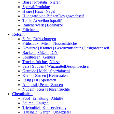
Blase | Prostata | Nieren
Spezial-Produkte
Haare | Haut | Nägel
Hildegard von Bingen
Designwechsel!
Tee in Arzneibuchqualität
Räucherwerk | Edelharze
Früchtetee
Reform
Säfte | Erfrischungen
Frühstück | Müsli | Nussaufstriche
Gewürze | Kräuter | Gewürzmischung
Designwechsel!
Backen | Süßen | DIY
Spirituosen | Genuss
Trockenfrüchte | Nüsse
Salz | Suppen | Würzmittel
Designwechsel!
Getreide | Mehl | Spezialmehl
Kerne | Samen | Keimsaaten
Essig | Öl | Speisefett
Antipasti | Pesto | Saucen
Nudeln | Reis | Hülsenfrüchte
Chemikalien
Pool | Erhaltung | Abhilfe
Säuren | Laugen
Triebmittel | Konservierung
Haushalt | Garten | Ungeziefer