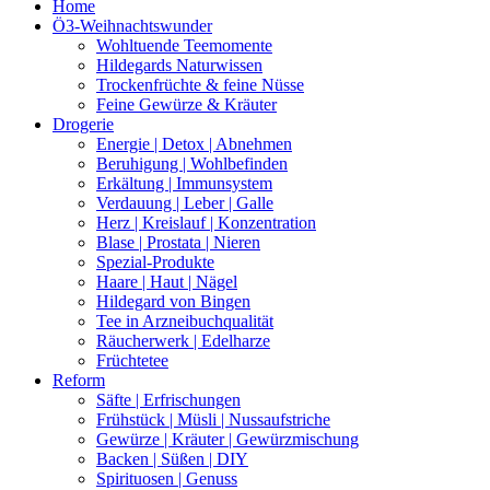
Home
Ö3-Weihnachtswunder
Wohltuende Teemomente
Hildegards Naturwissen
Trockenfrüchte & feine Nüsse
Feine Gewürze & Kräuter
Drogerie
Energie | Detox | Abnehmen
Beruhigung | Wohlbefinden
Erkältung | Immunsystem
Verdauung | Leber | Galle
Herz | Kreislauf | Konzentration
Blase | Prostata | Nieren
Spezial-Produkte
Haare | Haut | Nägel
Hildegard von Bingen
Tee in Arzneibuchqualität
Räucherwerk | Edelharze
Früchtetee
Reform
Säfte | Erfrischungen
Frühstück | Müsli | Nussaufstriche
Gewürze | Kräuter | Gewürzmischung
Backen | Süßen | DIY
Spirituosen | Genuss