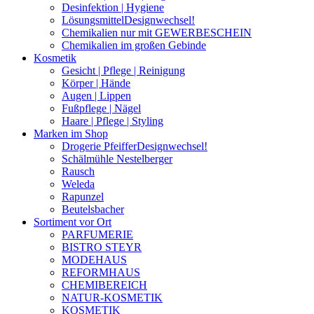
Desinfektion | Hygiene
Lösungsmittel
Designwechsel!
Chemikalien nur mit GEWERBESCHEIN
Chemikalien im großen Gebinde
Kosmetik
Gesicht | Pflege | Reinigung
Körper | Hände
Augen | Lippen
Fußpflege | Nägel
Haare | Pflege | Styling
Marken im Shop
Drogerie Pfeiffer
Designwechsel!
Schälmühle Nestelberger
Rausch
Weleda
Rapunzel
Beutelsbacher
Sortiment vor Ort
PARFUMERIE
BISTRO STEYR
MODEHAUS
REFORMHAUS
CHEMIBEREICH
NATUR-KOSMETIK
KOSMETIK