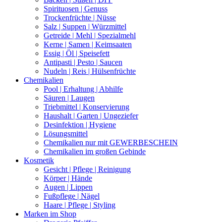
Spirituosen | Genuss
Trockenfrüchte | Nüsse
Salz | Suppen | Würzmittel
Getreide | Mehl | Spezialmehl
Kerne | Samen | Keimsaaten
Essig | Öl | Speisefett
Antipasti | Pesto | Saucen
Nudeln | Reis | Hülsenfrüchte
Chemikalien
Pool | Erhaltung | Abhilfe
Säuren | Laugen
Triebmittel | Konservierung
Haushalt | Garten | Ungeziefer
Desinfektion | Hygiene
Lösungsmittel
Chemikalien nur mit GEWERBESCHEIN
Chemikalien im großen Gebinde
Kosmetik
Gesicht | Pflege | Reinigung
Körper | Hände
Augen | Lippen
Fußpflege | Nägel
Haare | Pflege | Styling
Marken im Shop