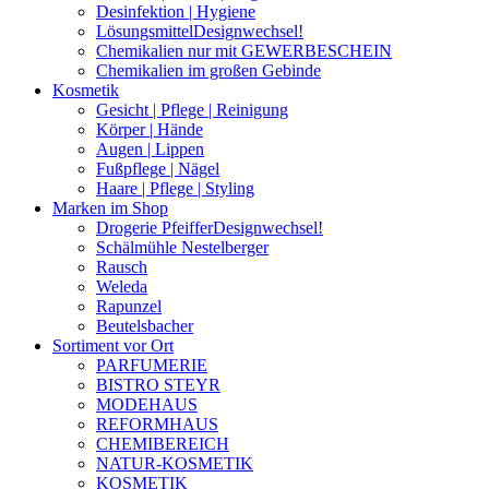
Desinfektion | Hygiene
Lösungsmittel
Designwechsel!
Chemikalien nur mit GEWERBESCHEIN
Chemikalien im großen Gebinde
Kosmetik
Gesicht | Pflege | Reinigung
Körper | Hände
Augen | Lippen
Fußpflege | Nägel
Haare | Pflege | Styling
Marken im Shop
Drogerie Pfeiffer
Designwechsel!
Schälmühle Nestelberger
Rausch
Weleda
Rapunzel
Beutelsbacher
Sortiment vor Ort
PARFUMERIE
BISTRO STEYR
MODEHAUS
REFORMHAUS
CHEMIBEREICH
NATUR-KOSMETIK
KOSMETIK