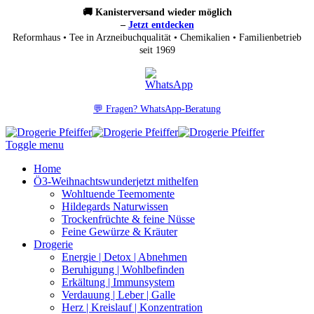
🚚 Kanisterversand wieder möglich
–
Jetzt entdecken
Reformhaus • Tee in Arzneibuchqualität • Chemikalien • Familienbetrieb
seit 1969
💬 Fragen? WhatsApp-Beratung
Toggle menu
Home
Ö3-Weihnachtswunder
jetzt mithelfen
Wohltuende Teemomente
Hildegards Naturwissen
Trockenfrüchte & feine Nüsse
Feine Gewürze & Kräuter
Drogerie
Energie | Detox | Abnehmen
Beruhigung | Wohlbefinden
Erkältung | Immunsystem
Verdauung | Leber | Galle
Herz | Kreislauf | Konzentration