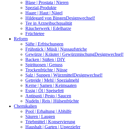
Blase | Prostata | Nieren
Spezial-Produkte
Haare | Haut | Nägel
Hildegard von Bingen
Designwechsel!
Tee in Arzneibuchqualität
Räucherwerk | Edelharze
Früchtetee
Reform
Säfte | Erfrischungen
Frühstück | Müsli | Nussaufstriche
Gewürze | Kräuter | Gewürzmischung
Designwechsel!
Backen | Süßen | DIY
Spirituosen | Genuss
Trockenfrüchte | Nüsse
Salz | Suppen | Würzmittel
Designwechsel!
Getreide | Mehl | Spezialmehl
Kerne | Samen | Keimsaaten
Essig | Öl | Speisefett
Antipasti | Pesto | Saucen
Nudeln | Reis | Hülsenfrüchte
Chemikalien
Pool | Erhaltung | Abhilfe
Säuren | Laugen
Triebmittel | Konservierung
Haushalt | Garten | Ungeziefer