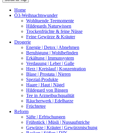
Home
Ö3-Weihnachtswunder
Wohltuende Teemomente
Hildegards Naturwissen
Trockenfrüchte & feine Nüsse
Feine Gewürze & Kräuter
Drogerie
Energie | Detox | Abnehmen
Beruhigung | Wohlbefinden
Erkältung | Immunsystem
Verdauung | Leber | Galle
Herz | Kreislauf | Konzentration
Blase | Prostata | Nieren
Spezial-Produkte
Haare | Haut | Nägel
Hildegard von Bingen
Tee in Arzneibuchqualität
Räucherwerk | Edelharze
Früchtetee
Reform
Säfte | Erfrischungen
Frühstück | Müsli | Nussaufstriche
Gewürze | Kräuter | Gewürzmischung
Backen | Süßen | DIY