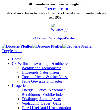
🚚 Kanisterversand wieder möglich
–
Jetzt entdecken
Reformhaus • Tee in Arzneibuchqualität • Chemikalien • Familienbetrieb
seit 1969
💬 Fragen? WhatsApp-Beratung
Toggle menu
Home
Ö3-Weihnachtswunder
jetzt mithelfen
Wohltuende Teemomente
Hildegards Naturwissen
Trockenfrüchte & feine Nüsse
Feine Gewürze & Kräuter
Drogerie
Energie | Detox | Abnehmen
Beruhigung | Wohlbefinden
Erkältung | Immunsystem
Verdauung | Leber | Galle
Herz | Kreislauf | Konzentration