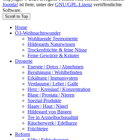
Joomla!
ist freie, unter der
GNU/GPL-Lizenz
veröffentlichte
Software.
Scroll to Top
Home
Ö3-Weihnachtswunder
Wohltuende Teemomente
Hildegards Naturwissen
Trockenfrüchte & feine Nüsse
Feine Gewürze & Kräuter
Drogerie
Energie | Detox | Abnehmen
Beruhigung | Wohlbefinden
Erkältung | Immunsystem
Verdauung | Leber | Galle
Herz | Kreislauf | Konzentration
Blase | Prostata | Nieren
Spezial-Produkte
Haare | Haut | Nägel
Hildegard von Bingen
Tee in Arzneibuchqualität
Räucherwerk | Edelharze
Früchtetee
Reform
Säfte | Erfrischungen