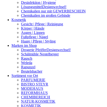
Desinfektion | Hygiene
Lösungsmittel
Designwechsel!
Chemikalien nur mit GEWERBESCHEIN
Chemikalien im großen Gebinde
Kosmetik
Gesicht | Pflege | Reinigung
Körper | Hände
Augen | Lippen
Fußpflege | Nägel
Haare | Pflege | Styling
Marken im Shop
Drogerie Pfeiffer
Designwechsel!
Schälmühle Nestelberger
Rausch
Weleda
Rapunzel
Beutelsbacher
Sortiment vor Ort
PARFUMERIE
BISTRO STEYR
MODEHAUS
REFORMHAUS
CHEMIBEREICH
NATUR-KOSMETIK
KOSMETIK