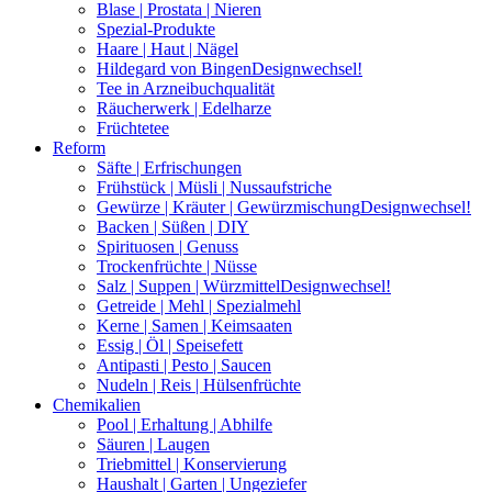
Blase | Prostata | Nieren
Spezial-Produkte
Haare | Haut | Nägel
Hildegard von Bingen
Designwechsel!
Tee in Arzneibuchqualität
Räucherwerk | Edelharze
Früchtetee
Reform
Säfte | Erfrischungen
Frühstück | Müsli | Nussaufstriche
Gewürze | Kräuter | Gewürzmischung
Designwechsel!
Backen | Süßen | DIY
Spirituosen | Genuss
Trockenfrüchte | Nüsse
Salz | Suppen | Würzmittel
Designwechsel!
Getreide | Mehl | Spezialmehl
Kerne | Samen | Keimsaaten
Essig | Öl | Speisefett
Antipasti | Pesto | Saucen
Nudeln | Reis | Hülsenfrüchte
Chemikalien
Pool | Erhaltung | Abhilfe
Säuren | Laugen
Triebmittel | Konservierung
Haushalt | Garten | Ungeziefer