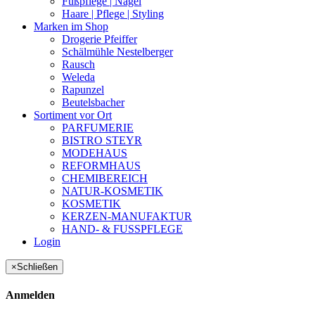
Fußpflege | Nägel
Haare | Pflege | Styling
Marken im Shop
Drogerie Pfeiffer
Schälmühle Nestelberger
Rausch
Weleda
Rapunzel
Beutelsbacher
Sortiment vor Ort
PARFUMERIE
BISTRO STEYR
MODEHAUS
REFORMHAUS
CHEMIBEREICH
NATUR-KOSMETIK
KOSMETIK
KERZEN-MANUFAKTUR
HAND- & FUSSPFLEGE
Login
×
Schließen
Anmelden