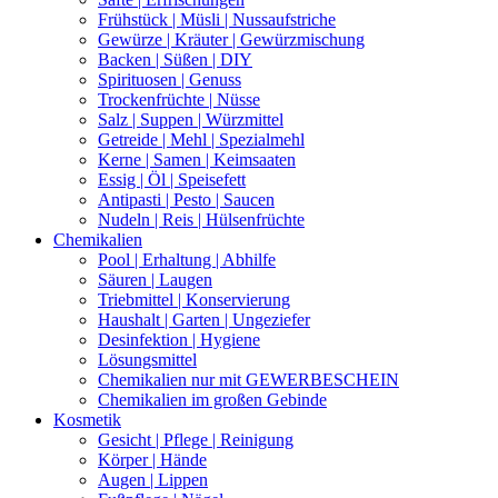
Frühstück | Müsli | Nussaufstriche
Gewürze | Kräuter | Gewürzmischung
Backen | Süßen | DIY
Spirituosen | Genuss
Trockenfrüchte | Nüsse
Salz | Suppen | Würzmittel
Getreide | Mehl | Spezialmehl
Kerne | Samen | Keimsaaten
Essig | Öl | Speisefett
Antipasti | Pesto | Saucen
Nudeln | Reis | Hülsenfrüchte
Chemikalien
Pool | Erhaltung | Abhilfe
Säuren | Laugen
Triebmittel | Konservierung
Haushalt | Garten | Ungeziefer
Desinfektion | Hygiene
Lösungsmittel
Chemikalien nur mit GEWERBESCHEIN
Chemikalien im großen Gebinde
Kosmetik
Gesicht | Pflege | Reinigung
Körper | Hände
Augen | Lippen