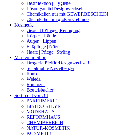
Desinfektion | Hygiene
Lösungsmittel
Designwechsel!
Chemikalien nur mit GEWERBESCHEIN
Chemikalien im großen Gebinde
Kosmetik
Gesicht | Pflege | Reinigung
Körper | Hände
Augen | Lippen
Fußpflege | Nägel
Haare | Pflege | Styling
Marken im Shop
Drogerie Pfeiffer
Designwechsel!
Schälmühle Nestelberger
Rausch
Weleda
Rapunzel
Beutelsbacher
Sortiment vor Ort
PARFUMERIE
BISTRO STEYR
MODEHAUS
REFORMHAUS
CHEMIBEREICH
NATUR-KOSMETIK
KOSMETIK