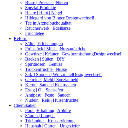
Blase | Prostata | Nieren
Spezial-Produkte
Haare | Haut | Nägel
Hildegard von Bingen
Designwechsel!
Tee in Arzneibuchqualität
Räucherwerk | Edelharze
Früchtetee
Reform
Säfte | Erfrischungen
Frühstück | Müsli | Nussaufstriche
Gewürze | Kräuter | Gewürzmischung
Designwechsel!
Backen | Süßen | DIY
Spirituosen | Genuss
Trockenfrüchte | Nüsse
Salz | Suppen | Würzmittel
Designwechsel!
Getreide | Mehl | Spezialmehl
Kerne | Samen | Keimsaaten
Essig | Öl | Speisefett
Antipasti | Pesto | Saucen
Nudeln | Reis | Hülsenfrüchte
Chemikalien
Pool | Erhaltung | Abhilfe
Säuren | Laugen
Triebmittel | Konservierung
Haushalt | Garten | Ungeziefer