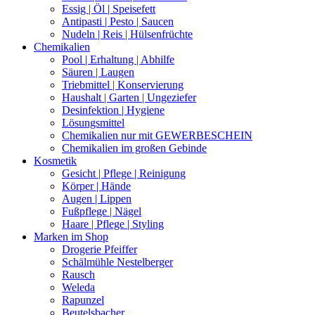
Essig | Öl | Speisefett
Antipasti | Pesto | Saucen
Nudeln | Reis | Hülsenfrüchte
Chemikalien
Pool | Erhaltung | Abhilfe
Säuren | Laugen
Triebmittel | Konservierung
Haushalt | Garten | Ungeziefer
Desinfektion | Hygiene
Lösungsmittel
Chemikalien nur mit GEWERBESCHEIN
Chemikalien im großen Gebinde
Kosmetik
Gesicht | Pflege | Reinigung
Körper | Hände
Augen | Lippen
Fußpflege | Nägel
Haare | Pflege | Styling
Marken im Shop
Drogerie Pfeiffer
Schälmühle Nestelberger
Rausch
Weleda
Rapunzel
Beutelsbacher