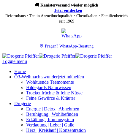
🚚 Kanisterversand wieder möglich
–
Jetzt entdecken
Reformhaus • Tee in Arzneibuchqualität • Chemikalien • Familienbetrieb
seit 1969
💬 Fragen? WhatsApp-Beratung
Toggle menu
Home
Ö3-Weihnachtswunder
jetzt mithelfen
Wohltuende Teemomente
Hildegards Naturwissen
Trockenfrüchte & feine Nüsse
Feine Gewürze & Kräuter
Drogerie
Energie | Detox | Abnehmen
Beruhigung | Wohlbefinden
Erkältung | Immunsystem
Verdauung | Leber | Galle
Herz | Kreislauf | Konzentration