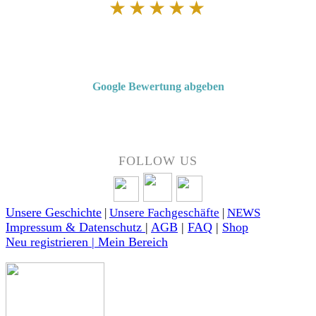
★★★★★
Von Kunden empfohlen
4,7 von 5 Sternen bei Google
Google Bewertung abgeben
Über 50 Jahre Erfahrung – bewertet von unseren Kunden auf Google.
FOLLOW US
Unsere Geschichte
|
Unsere Fachgeschäfte
|
NEWS
Impressum & Datenschutz
|
AGB
|
FAQ
|
Shop
Neu registrieren | Mein Bereich