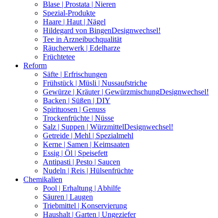
Blase | Prostata | Nieren
Spezial-Produkte
Haare | Haut | Nägel
Hildegard von Bingen
Designwechsel!
Tee in Arzneibuchqualität
Räucherwerk | Edelharze
Früchtetee
Reform
Säfte | Erfrischungen
Frühstück | Müsli | Nussaufstriche
Gewürze | Kräuter | Gewürzmischung
Designwechsel!
Backen | Süßen | DIY
Spirituosen | Genuss
Trockenfrüchte | Nüsse
Salz | Suppen | Würzmittel
Designwechsel!
Getreide | Mehl | Spezialmehl
Kerne | Samen | Keimsaaten
Essig | Öl | Speisefett
Antipasti | Pesto | Saucen
Nudeln | Reis | Hülsenfrüchte
Chemikalien
Pool | Erhaltung | Abhilfe
Säuren | Laugen
Triebmittel | Konservierung
Haushalt | Garten | Ungeziefer