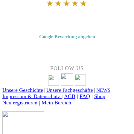
★★★★★
Von Kunden empfohlen
4,7 von 5 Sternen bei Google
Google Bewertung abgeben
Über 50 Jahre Erfahrung – bewertet von unseren Kunden auf Google.
FOLLOW US
Unsere Geschichte
|
Unsere Fachgeschäfte
|
NEWS
Impressum & Datenschutz
|
AGB
|
FAQ
|
Shop
Neu registrieren | Mein Bereich