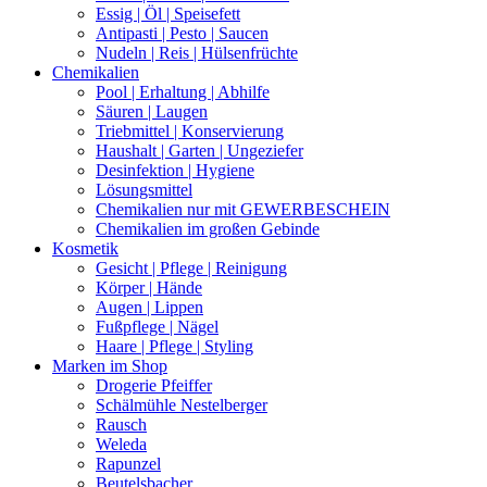
Essig | Öl | Speisefett
Antipasti | Pesto | Saucen
Nudeln | Reis | Hülsenfrüchte
Chemikalien
Pool | Erhaltung | Abhilfe
Säuren | Laugen
Triebmittel | Konservierung
Haushalt | Garten | Ungeziefer
Desinfektion | Hygiene
Lösungsmittel
Chemikalien nur mit GEWERBESCHEIN
Chemikalien im großen Gebinde
Kosmetik
Gesicht | Pflege | Reinigung
Körper | Hände
Augen | Lippen
Fußpflege | Nägel
Haare | Pflege | Styling
Marken im Shop
Drogerie Pfeiffer
Schälmühle Nestelberger
Rausch
Weleda
Rapunzel
Beutelsbacher