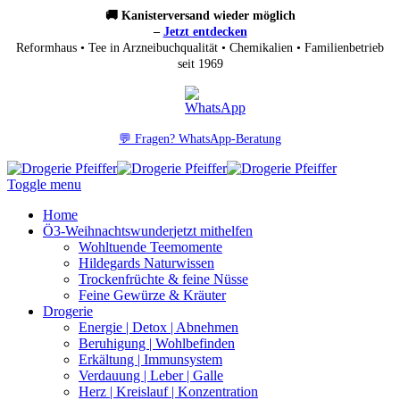
🚚 Kanisterversand wieder möglich
–
Jetzt entdecken
Reformhaus • Tee in Arzneibuchqualität • Chemikalien • Familienbetrieb
seit 1969
💬 Fragen? WhatsApp-Beratung
Toggle menu
Home
Ö3-Weihnachtswunder
jetzt mithelfen
Wohltuende Teemomente
Hildegards Naturwissen
Trockenfrüchte & feine Nüsse
Feine Gewürze & Kräuter
Drogerie
Energie | Detox | Abnehmen
Beruhigung | Wohlbefinden
Erkältung | Immunsystem
Verdauung | Leber | Galle
Herz | Kreislauf | Konzentration