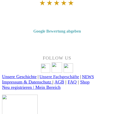
★★★★★
Von Kunden empfohlen
4,7 von 5 Sternen bei Google
Google Bewertung abgeben
Über 50 Jahre Erfahrung – bewertet von unseren Kunden auf Google.
FOLLOW US
Unsere Geschichte
|
Unsere Fachgeschäfte
|
NEWS
Impressum & Datenschutz
|
AGB
|
FAQ
|
Shop
Neu registrieren | Mein Bereich