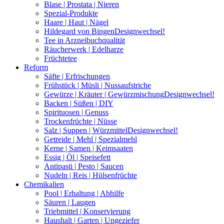
Blase | Prostata | Nieren
Spezial-Produkte
Haare | Haut | Nägel
Hildegard von Bingen
Designwechsel!
Tee in Arzneibuchqualität
Räucherwerk | Edelharze
Früchtetee
Reform
Säfte | Erfrischungen
Frühstück | Müsli | Nussaufstriche
Gewürze | Kräuter | Gewürzmischung
Designwechsel!
Backen | Süßen | DIY
Spirituosen | Genuss
Trockenfrüchte | Nüsse
Salz | Suppen | Würzmittel
Designwechsel!
Getreide | Mehl | Spezialmehl
Kerne | Samen | Keimsaaten
Essig | Öl | Speisefett
Antipasti | Pesto | Saucen
Nudeln | Reis | Hülsenfrüchte
Chemikalien
Pool | Erhaltung | Abhilfe
Säuren | Laugen
Triebmittel | Konservierung
Haushalt | Garten | Ungeziefer