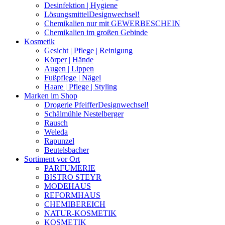
Desinfektion | Hygiene
Lösungsmittel
Designwechsel!
Chemikalien nur mit GEWERBESCHEIN
Chemikalien im großen Gebinde
Kosmetik
Gesicht | Pflege | Reinigung
Körper | Hände
Augen | Lippen
Fußpflege | Nägel
Haare | Pflege | Styling
Marken im Shop
Drogerie Pfeiffer
Designwechsel!
Schälmühle Nestelberger
Rausch
Weleda
Rapunzel
Beutelsbacher
Sortiment vor Ort
PARFUMERIE
BISTRO STEYR
MODEHAUS
REFORMHAUS
CHEMIBEREICH
NATUR-KOSMETIK
KOSMETIK