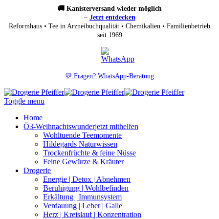
🚚 Kanisterversand wieder möglich
–
Jetzt entdecken
Reformhaus • Tee in Arzneibuchqualität • Chemikalien • Familienbetrieb
seit 1969
💬 Fragen? WhatsApp-Beratung
Toggle menu
Home
Ö3-Weihnachtswunder
jetzt mithelfen
Wohltuende Teemomente
Hildegards Naturwissen
Trockenfrüchte & feine Nüsse
Feine Gewürze & Kräuter
Drogerie
Energie | Detox | Abnehmen
Beruhigung | Wohlbefinden
Erkältung | Immunsystem
Verdauung | Leber | Galle
Herz | Kreislauf | Konzentration