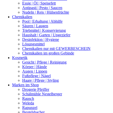
Essig | Öl | Speisefett
Antipasti | Pesto | Saucen
Nudeln | Reis | Hülsenfrüchte
Chemikalien
Pool | Erhaltung | Abhilfe
Säuren | Laugen
Triebmittel | Konservierung
Haushalt | Garten | Ungeziefer
Desinfektion | Hygiene
Lösungsmittel
Chemikalien nur mit GEWERBESCHEIN
Chemikalien im großen Gebinde
Kosmetik
Gesicht | Pflege | Reinigung
Körper | Hände
Augen | Lippen
Fußpflege | Nägel
Haare | Pflege | Styling
Marken im Shop
Drogerie Pfeiffer
Schälmühle Nestelberger
Rausch
Weleda
Rapunzel
Beutelsbacher