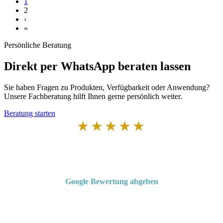
1
2
›
»
Persönliche Beratung
Direkt per WhatsApp beraten lassen
Sie haben Fragen zu Produkten, Verfügbarkeit oder Anwendung?
Unsere Fachberatung hilft Ihnen gerne persönlich weiter.
Beratung starten
★★★★★
Von Kunden empfohlen
4,7 von 5 Sternen bei Google
Google Bewertung abgeben
Über 50 Jahre Erfahrung – bewertet von unseren Kunden auf Google.