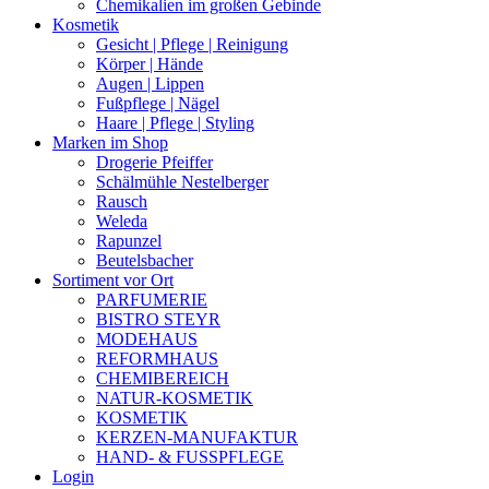
Chemikalien im großen Gebinde
Kosmetik
Gesicht | Pflege | Reinigung
Körper | Hände
Augen | Lippen
Fußpflege | Nägel
Haare | Pflege | Styling
Marken im Shop
Drogerie Pfeiffer
Schälmühle Nestelberger
Rausch
Weleda
Rapunzel
Beutelsbacher
Sortiment vor Ort
PARFUMERIE
BISTRO STEYR
MODEHAUS
REFORMHAUS
CHEMIBEREICH
NATUR-KOSMETIK
KOSMETIK
KERZEN-MANUFAKTUR
HAND- & FUSSPFLEGE
Login