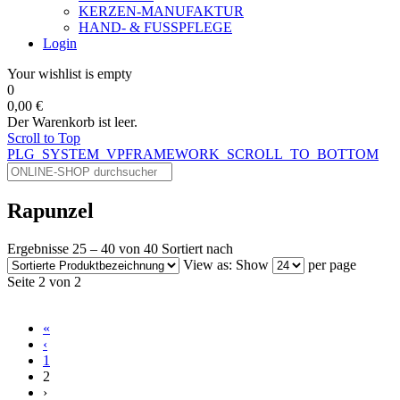
KERZEN-MANUFAKTUR
HAND- & FUSSPFLEGE
Login
Your wishlist is empty
0
0,00 €
Der Warenkorb ist leer.
Scroll to Top
PLG_SYSTEM_VPFRAMEWORK_SCROLL_TO_BOTTOM
Rapunzel
Ergebnisse 25 – 40 von 40
Sortiert nach
View as:
Show
per page
Seite 2 von 2
«
‹
1
2
›