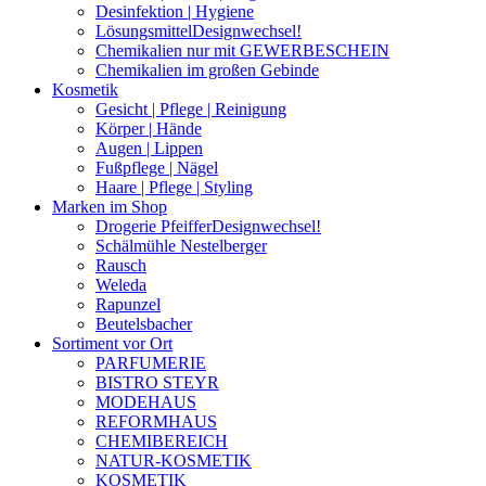
Desinfektion | Hygiene
Lösungsmittel
Designwechsel!
Chemikalien nur mit GEWERBESCHEIN
Chemikalien im großen Gebinde
Kosmetik
Gesicht | Pflege | Reinigung
Körper | Hände
Augen | Lippen
Fußpflege | Nägel
Haare | Pflege | Styling
Marken im Shop
Drogerie Pfeiffer
Designwechsel!
Schälmühle Nestelberger
Rausch
Weleda
Rapunzel
Beutelsbacher
Sortiment vor Ort
PARFUMERIE
BISTRO STEYR
MODEHAUS
REFORMHAUS
CHEMIBEREICH
NATUR-KOSMETIK
KOSMETIK