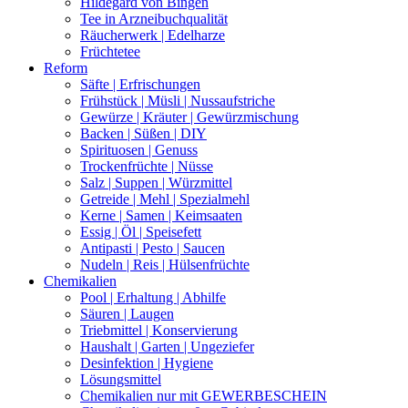
Hildegard von Bingen
Tee in Arzneibuchqualität
Räucherwerk | Edelharze
Früchtetee
Reform
Säfte | Erfrischungen
Frühstück | Müsli | Nussaufstriche
Gewürze | Kräuter | Gewürzmischung
Backen | Süßen | DIY
Spirituosen | Genuss
Trockenfrüchte | Nüsse
Salz | Suppen | Würzmittel
Getreide | Mehl | Spezialmehl
Kerne | Samen | Keimsaaten
Essig | Öl | Speisefett
Antipasti | Pesto | Saucen
Nudeln | Reis | Hülsenfrüchte
Chemikalien
Pool | Erhaltung | Abhilfe
Säuren | Laugen
Triebmittel | Konservierung
Haushalt | Garten | Ungeziefer
Desinfektion | Hygiene
Lösungsmittel
Chemikalien nur mit GEWERBESCHEIN