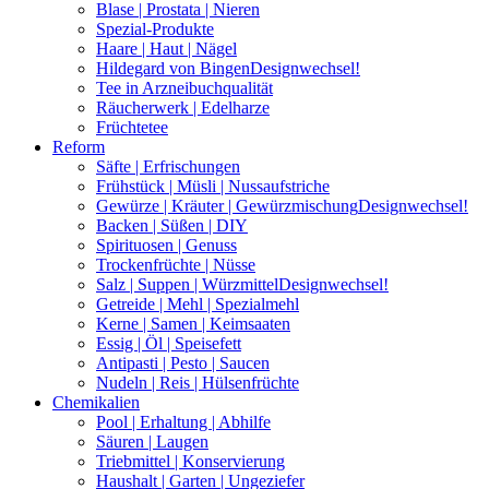
Blase | Prostata | Nieren
Spezial-Produkte
Haare | Haut | Nägel
Hildegard von Bingen
Designwechsel!
Tee in Arzneibuchqualität
Räucherwerk | Edelharze
Früchtetee
Reform
Säfte | Erfrischungen
Frühstück | Müsli | Nussaufstriche
Gewürze | Kräuter | Gewürzmischung
Designwechsel!
Backen | Süßen | DIY
Spirituosen | Genuss
Trockenfrüchte | Nüsse
Salz | Suppen | Würzmittel
Designwechsel!
Getreide | Mehl | Spezialmehl
Kerne | Samen | Keimsaaten
Essig | Öl | Speisefett
Antipasti | Pesto | Saucen
Nudeln | Reis | Hülsenfrüchte
Chemikalien
Pool | Erhaltung | Abhilfe
Säuren | Laugen
Triebmittel | Konservierung
Haushalt | Garten | Ungeziefer