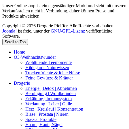
Unser Onlineshop ist ein eigenständiger Markt und steht mit unseren
Verkaufsstellen nicht in Verbindung, daher können Preise und
Produkte abweichen.
Copyright © 2026 Drogerie Pfeiffer. Alle Rechte vorbehalten.
Joomla!
ist freie, unter der
GNU/GPL-Lizenz
veröffentlichte
Software.
Scroll to Top
Home
Ö3-Weihnachtswunder
Wohltuende Teemomente
Hildegards Naturwissen
Trockenfrüchte & feine Nüsse
Feine Gewürze & Kräuter
Drogerie
Energie | Detox | Abnehmen
Beruhigung | Wohlbefinden
Erkältung | Immunsystem
Verdauung | Leber | Galle
Herz | Kreislauf | Konzentration
Blase | Prostata | Nieren
Spezial-Produkte
Haare | Haut | Nägel