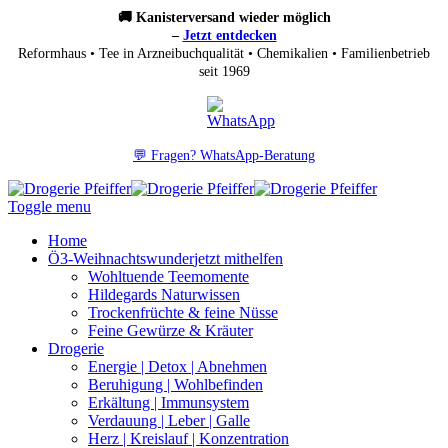
🚚 Kanisterversand wieder möglich
–
Jetzt entdecken
Reformhaus • Tee in Arzneibuchqualität • Chemikalien • Familienbetrieb
seit 1969
💬 Fragen? WhatsApp-Beratung
Toggle menu
Home
Ö3-Weihnachtswunder
jetzt mithelfen
Wohltuende Teemomente
Hildegards Naturwissen
Trockenfrüchte & feine Nüsse
Feine Gewürze & Kräuter
Drogerie
Energie | Detox | Abnehmen
Beruhigung | Wohlbefinden
Erkältung | Immunsystem
Verdauung | Leber | Galle
Herz | Kreislauf | Konzentration