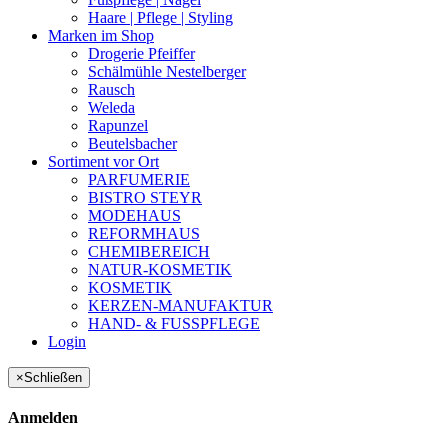
Haare | Pflege | Styling
Marken im Shop
Drogerie Pfeiffer
Schälmühle Nestelberger
Rausch
Weleda
Rapunzel
Beutelsbacher
Sortiment vor Ort
PARFUMERIE
BISTRO STEYR
MODEHAUS
REFORMHAUS
CHEMIBEREICH
NATUR-KOSMETIK
KOSMETIK
KERZEN-MANUFAKTUR
HAND- & FUSSPFLEGE
Login
×
Schließen
Anmelden