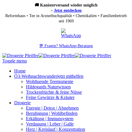
🚚 Kanisterversand wieder möglich
–
Jetzt entdecken
Reformhaus • Tee in Arzneibuchqualität • Chemikalien • Familienbetrieb
seit 1969
💬 Fragen? WhatsApp-Beratung
Toggle menu
Home
Ö3-Weihnachtswunder
jetzt mithelfen
Wohltuende Teemomente
Hildegards Naturwissen
Trockenfrüchte & feine Nüsse
Feine Gewürze & Kräuter
Drogerie
Energie | Detox | Abnehmen
Beruhigung | Wohlbefinden
Erkältung | Immunsystem
Verdauung | Leber | Galle
Herz | Kreislauf | Konzentration