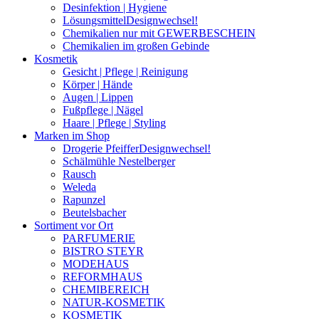
Desinfektion | Hygiene
Lösungsmittel
Designwechsel!
Chemikalien nur mit GEWERBESCHEIN
Chemikalien im großen Gebinde
Kosmetik
Gesicht | Pflege | Reinigung
Körper | Hände
Augen | Lippen
Fußpflege | Nägel
Haare | Pflege | Styling
Marken im Shop
Drogerie Pfeiffer
Designwechsel!
Schälmühle Nestelberger
Rausch
Weleda
Rapunzel
Beutelsbacher
Sortiment vor Ort
PARFUMERIE
BISTRO STEYR
MODEHAUS
REFORMHAUS
CHEMIBEREICH
NATUR-KOSMETIK
KOSMETIK