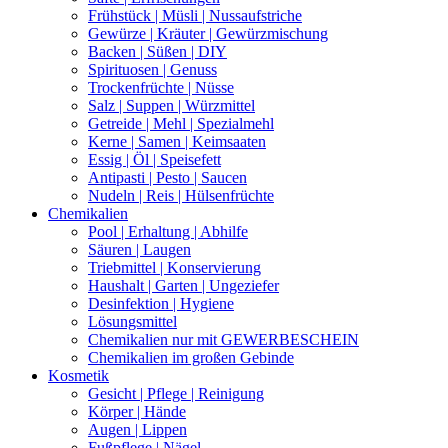
Frühstück | Müsli | Nussaufstriche
Gewürze | Kräuter | Gewürzmischung
Backen | Süßen | DIY
Spirituosen | Genuss
Trockenfrüchte | Nüsse
Salz | Suppen | Würzmittel
Getreide | Mehl | Spezialmehl
Kerne | Samen | Keimsaaten
Essig | Öl | Speisefett
Antipasti | Pesto | Saucen
Nudeln | Reis | Hülsenfrüchte
Chemikalien
Pool | Erhaltung | Abhilfe
Säuren | Laugen
Triebmittel | Konservierung
Haushalt | Garten | Ungeziefer
Desinfektion | Hygiene
Lösungsmittel
Chemikalien nur mit GEWERBESCHEIN
Chemikalien im großen Gebinde
Kosmetik
Gesicht | Pflege | Reinigung
Körper | Hände
Augen | Lippen
Fußpflege | Nägel