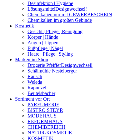
Desinfektion | Hygiene
Lösungsmittel
Designwechsel!
Chemikalien nur mit GEWERBESCHEIN
Chemikalien im großen Gebinde
Kosmetik
Gesicht | Pflege | Reinigung
Körper | Hände
Augen | Lippen
Fußpflege | Nägel
Haare | Pflege | Styling
Marken im Shop
Drogerie Pfeiffer
Designwechsel!
Schälmühle Nestelberger
Rausch
Weleda
Rapunzel
Beutelsbacher
Sortiment vor Ort
PARFUMERIE
BISTRO STEYR
MODEHAUS
REFORMHAUS
CHEMIBEREICH
NATUR-KOSMETIK
KOSMETIK