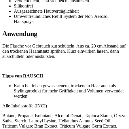
Verklebt nicht, lässt sich leicht ausbürsten
Silikonfrei
Ausgezeichnete Hautverträglichkeit
Umweltfreundliches Refill-System der Non-Aerosol-
Hairsprays
Anwendung
Die Flasche vor Gebrauch gut schütteln. Aus ca. 20 cm Abstand auf
den trockenen Haaransatz sprühen. Kurz einwirken lassen, dann
ausschütteln oder ausbürsten.
Tipps von RAUSCH
Kann bei frisch gewaschenem, trockenem Haar auch als
Stylingprodukt für mehr Griffigkeit und Volumen verwendet
werden.
Alle Inhaltsstoffe (INCI)
Butane, Propane, Isobutane, Alcohol Denat., Tapioca Starch, Oryza
Sativa Starch, Lauroyl Lysine, Helianthus Annuus Seed Oil,
Triticum Vulgare Bran Extract, Triticum Vulgare Germ Extract,