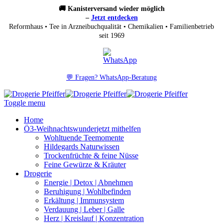
🚚 Kanisterversand wieder möglich
–
Jetzt entdecken
Reformhaus • Tee in Arzneibuchqualität • Chemikalien • Familienbetrieb
seit 1969
💬 Fragen? WhatsApp-Beratung
Toggle menu
Home
Ö3-Weihnachtswunder
jetzt mithelfen
Wohltuende Teemomente
Hildegards Naturwissen
Trockenfrüchte & feine Nüsse
Feine Gewürze & Kräuter
Drogerie
Energie | Detox | Abnehmen
Beruhigung | Wohlbefinden
Erkältung | Immunsystem
Verdauung | Leber | Galle
Herz | Kreislauf | Konzentration