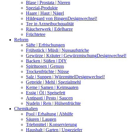
Blase | Prostata | Nieren
Spezial-Produkte
Haare | Haut | Nägel
Hildegard von Bingen
Designwechsel!
Tee in Arzneibuchqualität
Räucherwerk | Edelharze
Früchtetee
Reform
Säfte | Erfrischungen
Frühstück | Müsli | Nussaufstriche
Gewürze | Kräuter | Gewürzmischung
Designwechsel!
Backen | Süßen | DIY
Spirituosen | Genuss
Trockenfrüchte | Nüsse
Salz | Suppen | Würzmittel
Designwechsel!
Getreide | Mehl | Spezialmehl
Kerne | Samen | Keimsaaten
Essig | Öl | Speisefett
Antipasti | Pesto | Saucen
Nudeln | Reis | Hülsenfrüchte
Chemikalien
Pool | Erhaltung | Abhilfe
Säuren | Laugen
Triebmittel | Konservierung
Haushalt | Garten | Ungeziefer