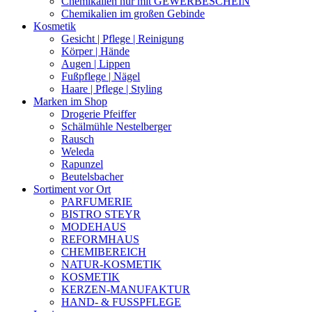
Chemikalien nur mit GEWERBESCHEIN
Chemikalien im großen Gebinde
Kosmetik
Gesicht | Pflege | Reinigung
Körper | Hände
Augen | Lippen
Fußpflege | Nägel
Haare | Pflege | Styling
Marken im Shop
Drogerie Pfeiffer
Schälmühle Nestelberger
Rausch
Weleda
Rapunzel
Beutelsbacher
Sortiment vor Ort
PARFUMERIE
BISTRO STEYR
MODEHAUS
REFORMHAUS
CHEMIBEREICH
NATUR-KOSMETIK
KOSMETIK
KERZEN-MANUFAKTUR
HAND- & FUSSPFLEGE