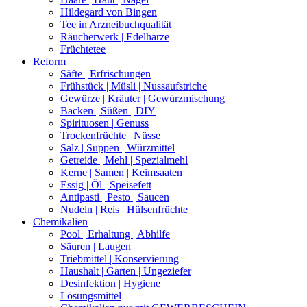
Hildegard von Bingen
Tee in Arzneibuchqualität
Räucherwerk | Edelharze
Früchtetee
Reform
Säfte | Erfrischungen
Frühstück | Müsli | Nussaufstriche
Gewürze | Kräuter | Gewürzmischung
Backen | Süßen | DIY
Spirituosen | Genuss
Trockenfrüchte | Nüsse
Salz | Suppen | Würzmittel
Getreide | Mehl | Spezialmehl
Kerne | Samen | Keimsaaten
Essig | Öl | Speisefett
Antipasti | Pesto | Saucen
Nudeln | Reis | Hülsenfrüchte
Chemikalien
Pool | Erhaltung | Abhilfe
Säuren | Laugen
Triebmittel | Konservierung
Haushalt | Garten | Ungeziefer
Desinfektion | Hygiene
Lösungsmittel