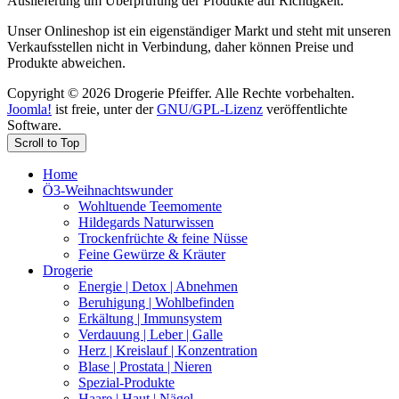
Auslieferung um Überprüfung der Produkte auf Richtigkeit.
Unser Onlineshop ist ein eigenständiger Markt und steht mit unseren
Verkaufsstellen nicht in Verbindung, daher können Preise und
Produkte abweichen.
Copyright © 2026 Drogerie Pfeiffer. Alle Rechte vorbehalten.
Joomla!
ist freie, unter der
GNU/GPL-Lizenz
veröffentlichte
Software.
Scroll to Top
Home
Ö3-Weihnachtswunder
Wohltuende Teemomente
Hildegards Naturwissen
Trockenfrüchte & feine Nüsse
Feine Gewürze & Kräuter
Drogerie
Energie | Detox | Abnehmen
Beruhigung | Wohlbefinden
Erkältung | Immunsystem
Verdauung | Leber | Galle
Herz | Kreislauf | Konzentration
Blase | Prostata | Nieren
Spezial-Produkte
Haare | Haut | Nägel