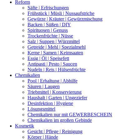
Reform
Säfte | Erfrischungen
Frühstück | Müsli | Nussaufstriche
Gewürze | Kräuter | Gewürzmischung
Backen | Süßen | DIY
Spirituosen | Genuss
Trockenfrüchte | Nüsse
Salz | Suppen | Würzmittel
Getreide | Mehl | Spezialmehl
Kerne | Samen | Keimsaaten
Essig | Öl | Speisefett
Antipasti | Pesto | Saucen
Nudeln | Reis | Hülsenfrüchte
Chemikalien
Pool | Erhaltung | Abhilfe
Säuren | Laugen
Triebmittel | Konservierung
Haushalt | Garten | Ungeziefer
Desinfektion | Hygiene
Lösungsmittel
Chemikalien nur mit GEWERBESCHEIN
Chemikalien im großen Gebinde
Kosmetik
Gesicht | Pflege | Reinigung
Körper | Hände