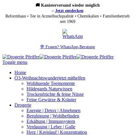
🚚 Kanisterversand wieder möglich
–
Jetzt entdecken
Reformhaus • Tee in Arzneibuchqualität • Chemikalien • Familienbetrieb
seit 1969
💬 Fragen? WhatsApp-Beratung
Toggle menu
Home
Ö3-Weihnachtswunder
jetzt mithelfen
Wohltuende Teemomente
Hildegards Naturwissen
Trockenfrüchte & feine Nüsse
Feine Gewürze & Kräuter
Drogerie
Energie | Detox | Abnehmen
Beruhigung | Wohlbefinden
Erkältung | Immunsystem
Verdauung | Leber | Galle
Herz | Kreislauf | Konzentration