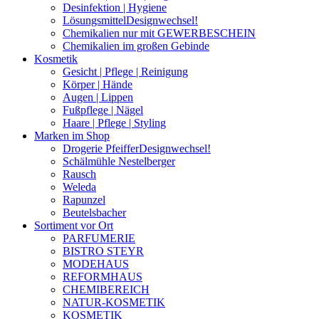
Desinfektion | Hygiene
Lösungsmittel
Designwechsel!
Chemikalien nur mit GEWERBESCHEIN
Chemikalien im großen Gebinde
Kosmetik
Gesicht | Pflege | Reinigung
Körper | Hände
Augen | Lippen
Fußpflege | Nägel
Haare | Pflege | Styling
Marken im Shop
Drogerie Pfeiffer
Designwechsel!
Schälmühle Nestelberger
Rausch
Weleda
Rapunzel
Beutelsbacher
Sortiment vor Ort
PARFUMERIE
BISTRO STEYR
MODEHAUS
REFORMHAUS
CHEMIBEREICH
NATUR-KOSMETIK
KOSMETIK