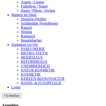
Augen | Lippen
Fußpflege | Nägel
Haare | Pflege | Styling
Marken im Shop
Drogerie Pfeiffer
Schälmühle Nestelberger
Rausch
Weleda
Rapunzel
Beutelsbacher
Sortiment vor Ort
PARFUMERIE
BISTRO STEYR
MODEHAUS
REFORMHAUS
CHEMIBEREICH
NATUR-KOSMETIK
KOSMETIK
KERZEN-MANUFAKTUR
HAND- & FUSSPFLEGE
Login
×
Schließen
Anmelden