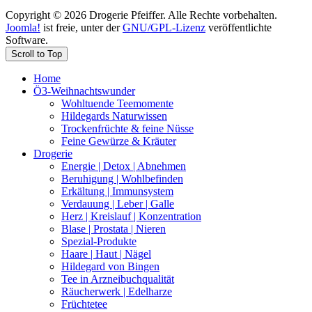
Copyright © 2026 Drogerie Pfeiffer. Alle Rechte vorbehalten.
Joomla!
ist freie, unter der
GNU/GPL-Lizenz
veröffentlichte
Software.
Scroll to Top
Home
Ö3-Weihnachtswunder
Wohltuende Teemomente
Hildegards Naturwissen
Trockenfrüchte & feine Nüsse
Feine Gewürze & Kräuter
Drogerie
Energie | Detox | Abnehmen
Beruhigung | Wohlbefinden
Erkältung | Immunsystem
Verdauung | Leber | Galle
Herz | Kreislauf | Konzentration
Blase | Prostata | Nieren
Spezial-Produkte
Haare | Haut | Nägel
Hildegard von Bingen
Tee in Arzneibuchqualität
Räucherwerk | Edelharze
Früchtetee