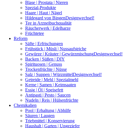
Blase | Prostata | Nieren
Spezial-Produkte
Haare | Haut | Nägel
Hildegard von Bingen
Designwechsel!
Tee in Arzneibuchqualität
Räucherwerk | Edelharze
Früchtetee
Reform
Säfte | Erfrischungen
Frühstück | Müsli | Nussaufstriche
Gewürze | Kräuter | Gewürzmischung
Designwechsel!
Backen | Süßen | DIY
Spirituosen | Genuss
Trockenfrüchte | Nüsse
Salz | Suppen | Würzmittel
Designwechsel!
Getreide | Mehl | Spezialmehl
Kerne | Samen | Keimsaaten
Essig | Öl | Speisefett
Antipasti | Pesto | Saucen
Nudeln | Reis | Hülsenfrüchte
Chemikalien
Pool | Erhaltung | Abhilfe
Säuren | Laugen
Triebmittel | Konservierung
Haushalt | Garten | Ungeziefer