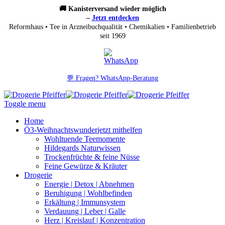
🚚 Kanisterversand wieder möglich
–
Jetzt entdecken
Reformhaus • Tee in Arzneibuchqualität • Chemikalien • Familienbetrieb
seit 1969
💬 Fragen? WhatsApp-Beratung
Toggle menu
Home
Ö3-Weihnachtswunder
jetzt mithelfen
Wohltuende Teemomente
Hildegards Naturwissen
Trockenfrüchte & feine Nüsse
Feine Gewürze & Kräuter
Drogerie
Energie | Detox | Abnehmen
Beruhigung | Wohlbefinden
Erkältung | Immunsystem
Verdauung | Leber | Galle
Herz | Kreislauf | Konzentration