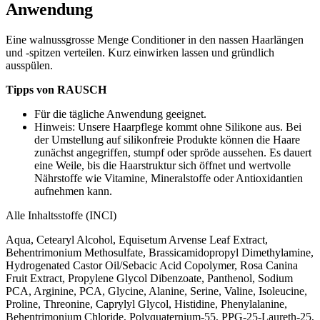
Anwendung
Eine walnussgrosse Menge Conditioner in den nassen Haarlängen
und -spitzen verteilen. Kurz einwirken lassen und gründlich
ausspülen.
Tipps von RAUSCH
Für die tägliche Anwendung geeignet.
Hinweis: Unsere Haarpflege kommt ohne Silikone aus. Bei
der Umstellung auf silikonfreie Produkte können die Haare
zunächst angegriffen, stumpf oder spröde aussehen. Es dauert
eine Weile, bis die Haarstruktur sich öffnet und wertvolle
Nährstoffe wie Vitamine, Mineralstoffe oder Antioxidantien
aufnehmen kann.
Alle Inhaltsstoffe (INCI)
Aqua, Cetearyl Alcohol, Equisetum Arvense Leaf Extract,
Behentrimonium Methosulfate, Brassicamidopropyl Dimethylamine,
Hydrogenated Castor Oil/Sebacic Acid Copolymer, Rosa Canina
Fruit Extract, Propylene Glycol Dibenzoate, Panthenol, Sodium
PCA, Arginine, PCA, Glycine, Alanine, Serine, Valine, Isoleucine,
Proline, Threonine, Caprylyl Glycol, Histidine, Phenylalanine,
Behentrimonium Chloride, Polyquaternium-55, PPG-25-Laureth-25,