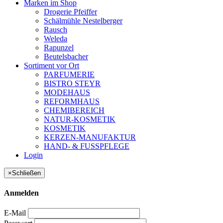
Marken im Shop
Drogerie Pfeiffer
Schälmühle Nestelberger
Rausch
Weleda
Rapunzel
Beutelsbacher
Sortiment vor Ort
PARFUMERIE
BISTRO STEYR
MODEHAUS
REFORMHAUS
CHEMIBEREICH
NATUR-KOSMETIK
KOSMETIK
KERZEN-MANUFAKTUR
HAND- & FUSSPFLEGE
Login
×
Schließen
Anmelden
E-Mail