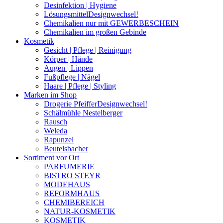
Desinfektion | Hygiene
Lösungsmittel
Designwechsel!
Chemikalien nur mit GEWERBESCHEIN
Chemikalien im großen Gebinde
Kosmetik
Gesicht | Pflege | Reinigung
Körper | Hände
Augen | Lippen
Fußpflege | Nägel
Haare | Pflege | Styling
Marken im Shop
Drogerie Pfeiffer
Designwechsel!
Schälmühle Nestelberger
Rausch
Weleda
Rapunzel
Beutelsbacher
Sortiment vor Ort
PARFUMERIE
BISTRO STEYR
MODEHAUS
REFORMHAUS
CHEMIBEREICH
NATUR-KOSMETIK
KOSMETIK