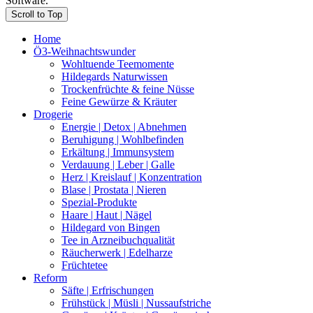
Software.
Scroll to Top
Home
Ö3-Weihnachtswunder
Wohltuende Teemomente
Hildegards Naturwissen
Trockenfrüchte & feine Nüsse
Feine Gewürze & Kräuter
Drogerie
Energie | Detox | Abnehmen
Beruhigung | Wohlbefinden
Erkältung | Immunsystem
Verdauung | Leber | Galle
Herz | Kreislauf | Konzentration
Blase | Prostata | Nieren
Spezial-Produkte
Haare | Haut | Nägel
Hildegard von Bingen
Tee in Arzneibuchqualität
Räucherwerk | Edelharze
Früchtetee
Reform
Säfte | Erfrischungen
Frühstück | Müsli | Nussaufstriche