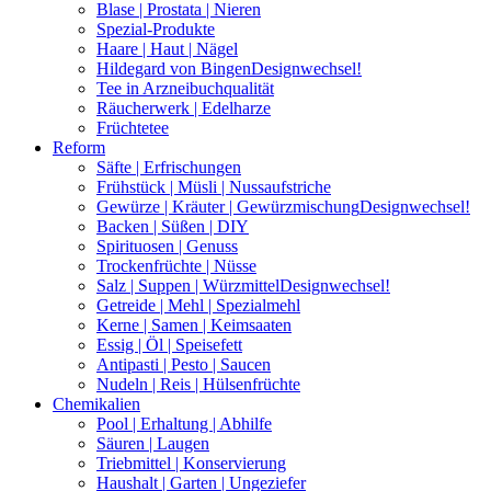
Blase | Prostata | Nieren
Spezial-Produkte
Haare | Haut | Nägel
Hildegard von Bingen
Designwechsel!
Tee in Arzneibuchqualität
Räucherwerk | Edelharze
Früchtetee
Reform
Säfte | Erfrischungen
Frühstück | Müsli | Nussaufstriche
Gewürze | Kräuter | Gewürzmischung
Designwechsel!
Backen | Süßen | DIY
Spirituosen | Genuss
Trockenfrüchte | Nüsse
Salz | Suppen | Würzmittel
Designwechsel!
Getreide | Mehl | Spezialmehl
Kerne | Samen | Keimsaaten
Essig | Öl | Speisefett
Antipasti | Pesto | Saucen
Nudeln | Reis | Hülsenfrüchte
Chemikalien
Pool | Erhaltung | Abhilfe
Säuren | Laugen
Triebmittel | Konservierung
Haushalt | Garten | Ungeziefer