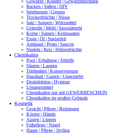
Gewürze | Kräuter | Gewürzmischung
Backen | Süßen | DIY
Spirituosen | Genuss
Trockenfrüchte | Nüsse
Salz | Suppen | Würzmittel
Getreide | Mehl | Spezialmehl
Kerne | Samen | Keimsaaten
Essig | Öl | Speisefett
Antipasti | Pesto | Saucen
Nudeln | Reis | Hülsenfrüchte
Chemikalien
Pool | Erhaltung | Abhilfe
Säuren | Laugen
Triebmittel | Konservierung
Haushalt | Garten | Ungeziefer
Desinfektion | Hygiene
Lösungsmittel
Chemikalien nur mit GEWERBESCHEIN
Chemikalien im großen Gebinde
Kosmetik
Gesicht | Pflege | Reinigung
Körper | Hände
Augen | Lippen
Fußpflege | Nägel
Haare | Pflege | Styling