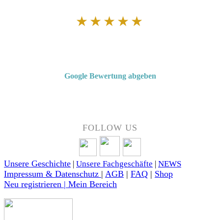
★★★★★
Von Kunden empfohlen
4,7 von 5 Sternen bei Google
Google Bewertung abgeben
Über 50 Jahre Erfahrung – bewertet von unseren Kunden auf Google.
FOLLOW US
Unsere Geschichte
|
Unsere Fachgeschäfte
|
NEWS
Impressum & Datenschutz
|
AGB
|
FAQ
|
Shop
Neu registrieren | Mein Bereich