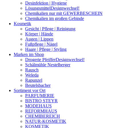
Desinfektion | Hygiene
Lösungsmittel
Designwechsel!
Chemikalien nur mit GEWERBESCHEIN
Chemikalien im großen Gebinde
Kosmetik
Gesicht | Pflege | Reinigung
Körper | Hände
Augen | Lippen
Fußpflege | Nägel
Haare | Pflege | Styling
Marken im Shop
Drogerie Pfeiffer
Designwechsel!
Schälmühle Nestelberger
Rausch
Weleda
Rapunzel
Beutelsbacher
Sortiment vor Ort
PARFUMERIE
BISTRO STEYR
MODEHAUS
REFORMHAUS
CHEMIBEREICH
NATUR-KOSMETIK
KOSMETIK