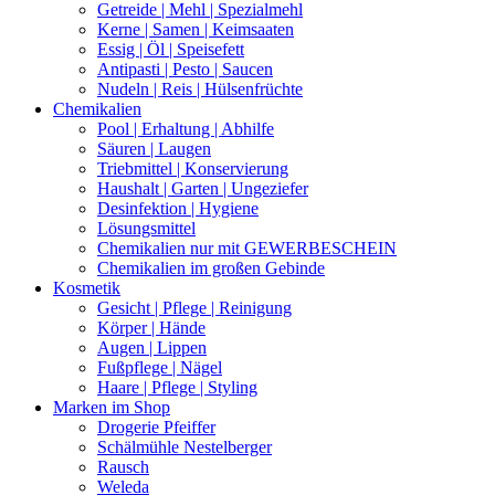
Getreide | Mehl | Spezialmehl
Kerne | Samen | Keimsaaten
Essig | Öl | Speisefett
Antipasti | Pesto | Saucen
Nudeln | Reis | Hülsenfrüchte
Chemikalien
Pool | Erhaltung | Abhilfe
Säuren | Laugen
Triebmittel | Konservierung
Haushalt | Garten | Ungeziefer
Desinfektion | Hygiene
Lösungsmittel
Chemikalien nur mit GEWERBESCHEIN
Chemikalien im großen Gebinde
Kosmetik
Gesicht | Pflege | Reinigung
Körper | Hände
Augen | Lippen
Fußpflege | Nägel
Haare | Pflege | Styling
Marken im Shop
Drogerie Pfeiffer
Schälmühle Nestelberger
Rausch
Weleda