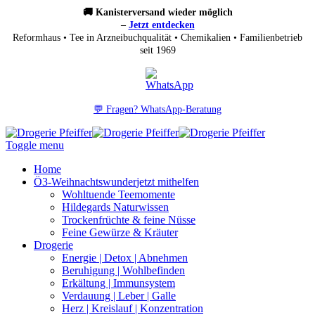
🚚 Kanisterversand wieder möglich
–
Jetzt entdecken
Reformhaus • Tee in Arzneibuchqualität • Chemikalien • Familienbetrieb
seit 1969
💬 Fragen? WhatsApp-Beratung
Toggle menu
Home
Ö3-Weihnachtswunder
jetzt mithelfen
Wohltuende Teemomente
Hildegards Naturwissen
Trockenfrüchte & feine Nüsse
Feine Gewürze & Kräuter
Drogerie
Energie | Detox | Abnehmen
Beruhigung | Wohlbefinden
Erkältung | Immunsystem
Verdauung | Leber | Galle
Herz | Kreislauf | Konzentration