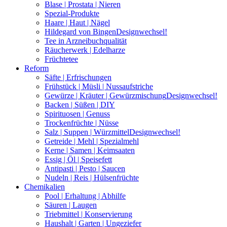
Blase | Prostata | Nieren
Spezial-Produkte
Haare | Haut | Nägel
Hildegard von Bingen
Designwechsel!
Tee in Arzneibuchqualität
Räucherwerk | Edelharze
Früchtetee
Reform
Säfte | Erfrischungen
Frühstück | Müsli | Nussaufstriche
Gewürze | Kräuter | Gewürzmischung
Designwechsel!
Backen | Süßen | DIY
Spirituosen | Genuss
Trockenfrüchte | Nüsse
Salz | Suppen | Würzmittel
Designwechsel!
Getreide | Mehl | Spezialmehl
Kerne | Samen | Keimsaaten
Essig | Öl | Speisefett
Antipasti | Pesto | Saucen
Nudeln | Reis | Hülsenfrüchte
Chemikalien
Pool | Erhaltung | Abhilfe
Säuren | Laugen
Triebmittel | Konservierung
Haushalt | Garten | Ungeziefer