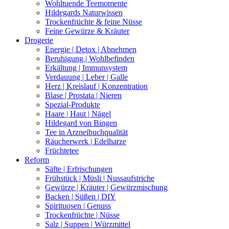
Wohltuende Teemomente
Hildegards Naturwissen
Trockenfrüchte & feine Nüsse
Feine Gewürze & Kräuter
Drogerie
Energie | Detox | Abnehmen
Beruhigung | Wohlbefinden
Erkältung | Immunsystem
Verdauung | Leber | Galle
Herz | Kreislauf | Konzentration
Blase | Prostata | Nieren
Spezial-Produkte
Haare | Haut | Nägel
Hildegard von Bingen
Tee in Arzneibuchqualität
Räucherwerk | Edelharze
Früchtetee
Reform
Säfte | Erfrischungen
Frühstück | Müsli | Nussaufstriche
Gewürze | Kräuter | Gewürzmischung
Backen | Süßen | DIY
Spirituosen | Genuss
Trockenfrüchte | Nüsse
Salz | Suppen | Würzmittel