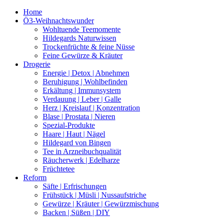
Home
Ö3-Weihnachtswunder
Wohltuende Teemomente
Hildegards Naturwissen
Trockenfrüchte & feine Nüsse
Feine Gewürze & Kräuter
Drogerie
Energie | Detox | Abnehmen
Beruhigung | Wohlbefinden
Erkältung | Immunsystem
Verdauung | Leber | Galle
Herz | Kreislauf | Konzentration
Blase | Prostata | Nieren
Spezial-Produkte
Haare | Haut | Nägel
Hildegard von Bingen
Tee in Arzneibuchqualität
Räucherwerk | Edelharze
Früchtetee
Reform
Säfte | Erfrischungen
Frühstück | Müsli | Nussaufstriche
Gewürze | Kräuter | Gewürzmischung
Backen | Süßen | DIY