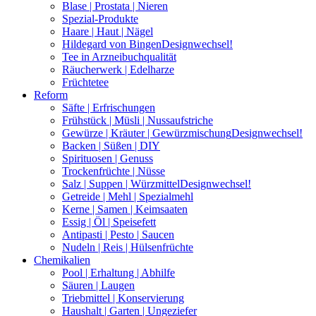
Blase | Prostata | Nieren
Spezial-Produkte
Haare | Haut | Nägel
Hildegard von Bingen
Designwechsel!
Tee in Arzneibuchqualität
Räucherwerk | Edelharze
Früchtetee
Reform
Säfte | Erfrischungen
Frühstück | Müsli | Nussaufstriche
Gewürze | Kräuter | Gewürzmischung
Designwechsel!
Backen | Süßen | DIY
Spirituosen | Genuss
Trockenfrüchte | Nüsse
Salz | Suppen | Würzmittel
Designwechsel!
Getreide | Mehl | Spezialmehl
Kerne | Samen | Keimsaaten
Essig | Öl | Speisefett
Antipasti | Pesto | Saucen
Nudeln | Reis | Hülsenfrüchte
Chemikalien
Pool | Erhaltung | Abhilfe
Säuren | Laugen
Triebmittel | Konservierung
Haushalt | Garten | Ungeziefer