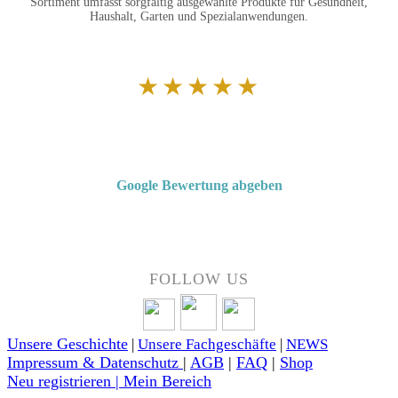
Sortiment umfasst sorgfältig ausgewählte Produkte für Gesundheit,
Haushalt, Garten und Spezialanwendungen.
★★★★★
Von Kunden empfohlen
4,7 von 5 Sternen bei Google
Google Bewertung abgeben
Über 50 Jahre Erfahrung – bewertet von unseren Kunden auf Google.
FOLLOW US
Unsere Geschichte
|
Unsere Fachgeschäfte
|
NEWS
Impressum & Datenschutz
|
AGB
|
FAQ
|
Shop
Neu registrieren | Mein Bereich