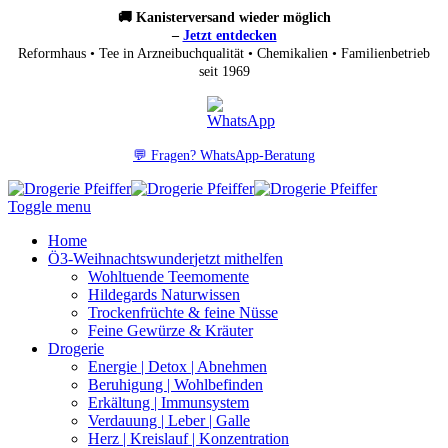
🚚 Kanisterversand wieder möglich
–
Jetzt entdecken
Reformhaus • Tee in Arzneibuchqualität • Chemikalien • Familienbetrieb
seit 1969
💬 Fragen? WhatsApp-Beratung
Toggle menu
Home
Ö3-Weihnachtswunder
jetzt mithelfen
Wohltuende Teemomente
Hildegards Naturwissen
Trockenfrüchte & feine Nüsse
Feine Gewürze & Kräuter
Drogerie
Energie | Detox | Abnehmen
Beruhigung | Wohlbefinden
Erkältung | Immunsystem
Verdauung | Leber | Galle
Herz | Kreislauf | Konzentration