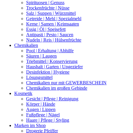
Spirituosen | Genuss
Trockenfrüchte | Nüsse
Salz | Suppen | Würzmittel
Getreide | Mehl | Spezialmehl
Kerne | Samen | Keimsaaten
Essig | Öl | Speisefett
Antipasti | Pesto | Saucen
Nudeln | Reis | Hülsenfrüchte
Chemikalien
Pool | Erhaltung | Abhilfe
Säuren | Laugen
Triebmittel | Konservierung
Haushalt | Garten | Ungeziefer
Desinfektion | Hygiene
Lösungsmittel
Chemikalien nur mit GEWERBESCHEIN
Chemikalien im großen Gebinde
Kosmetik
Gesicht | Pflege | Reinigung
Körper | Hände
Augen | Lippen
Fußpflege | Nägel
Haare | Pflege | Styling
Marken im Shop
Drogerie Pfeiffer