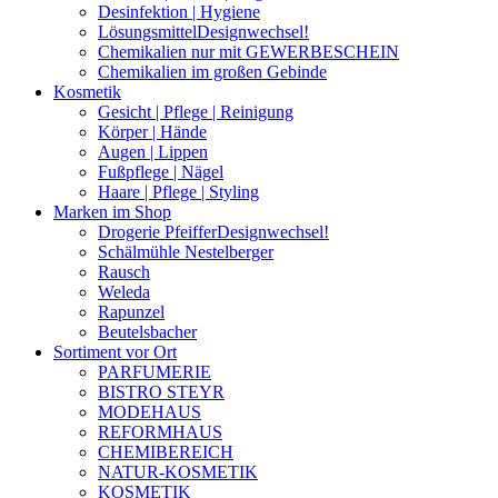
Desinfektion | Hygiene
Lösungsmittel
Designwechsel!
Chemikalien nur mit GEWERBESCHEIN
Chemikalien im großen Gebinde
Kosmetik
Gesicht | Pflege | Reinigung
Körper | Hände
Augen | Lippen
Fußpflege | Nägel
Haare | Pflege | Styling
Marken im Shop
Drogerie Pfeiffer
Designwechsel!
Schälmühle Nestelberger
Rausch
Weleda
Rapunzel
Beutelsbacher
Sortiment vor Ort
PARFUMERIE
BISTRO STEYR
MODEHAUS
REFORMHAUS
CHEMIBEREICH
NATUR-KOSMETIK
KOSMETIK