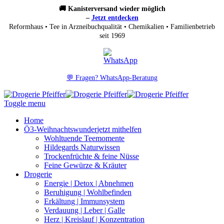
🚚 Kanisterversand wieder möglich
–
Jetzt entdecken
Reformhaus • Tee in Arzneibuchqualität • Chemikalien • Familienbetrieb
seit 1969
💬 Fragen? WhatsApp-Beratung
Toggle menu
Home
Ö3-Weihnachtswunder
jetzt mithelfen
Wohltuende Teemomente
Hildegards Naturwissen
Trockenfrüchte & feine Nüsse
Feine Gewürze & Kräuter
Drogerie
Energie | Detox | Abnehmen
Beruhigung | Wohlbefinden
Erkältung | Immunsystem
Verdauung | Leber | Galle
Herz | Kreislauf | Konzentration