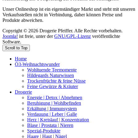
Unser Onlineshop ist ein eigenständiger Markt und steht mit unseren
Verkaufsstellen nicht in Verbindung, daher können Preise und
Produkte abweichen.
Copyright © 2026 Drogerie Pfeiffer. Alle Rechte vorbehalten.
Joomla!
ist freie, unter der
GNU/GPL-Lizenz
veröffentlichte
Software.
Scroll to Top
Home
Ö3-Weihnachtswunder
Wohltuende Teemomente
Hildegards Naturwissen
Trockenfrüchte & feine Nüsse
Feine Gewürze & Kräuter
Drogerie
Energie | Detox | Abnehmen
Beruhigung | Wohlbefinden
Erkältung | Immunsystem
Verdauung | Leber | Galle
Herz | Kreislauf | Konzentration
Blase | Prostata | Nieren
Spezial-Produkte
Haare | Haut | Nägel