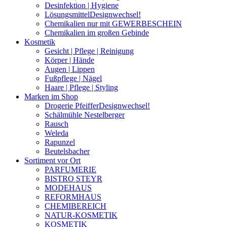
Desinfektion | Hygiene
Lösungsmittel
Designwechsel!
Chemikalien nur mit GEWERBESCHEIN
Chemikalien im großen Gebinde
Kosmetik
Gesicht | Pflege | Reinigung
Körper | Hände
Augen | Lippen
Fußpflege | Nägel
Haare | Pflege | Styling
Marken im Shop
Drogerie Pfeiffer
Designwechsel!
Schälmühle Nestelberger
Rausch
Weleda
Rapunzel
Beutelsbacher
Sortiment vor Ort
PARFUMERIE
BISTRO STEYR
MODEHAUS
REFORMHAUS
CHEMIBEREICH
NATUR-KOSMETIK
KOSMETIK