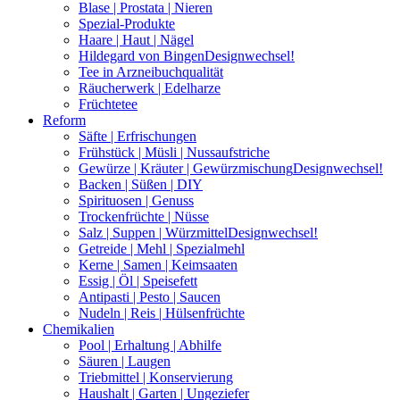
Blase | Prostata | Nieren
Spezial-Produkte
Haare | Haut | Nägel
Hildegard von Bingen
Designwechsel!
Tee in Arzneibuchqualität
Räucherwerk | Edelharze
Früchtetee
Reform
Säfte | Erfrischungen
Frühstück | Müsli | Nussaufstriche
Gewürze | Kräuter | Gewürzmischung
Designwechsel!
Backen | Süßen | DIY
Spirituosen | Genuss
Trockenfrüchte | Nüsse
Salz | Suppen | Würzmittel
Designwechsel!
Getreide | Mehl | Spezialmehl
Kerne | Samen | Keimsaaten
Essig | Öl | Speisefett
Antipasti | Pesto | Saucen
Nudeln | Reis | Hülsenfrüchte
Chemikalien
Pool | Erhaltung | Abhilfe
Säuren | Laugen
Triebmittel | Konservierung
Haushalt | Garten | Ungeziefer