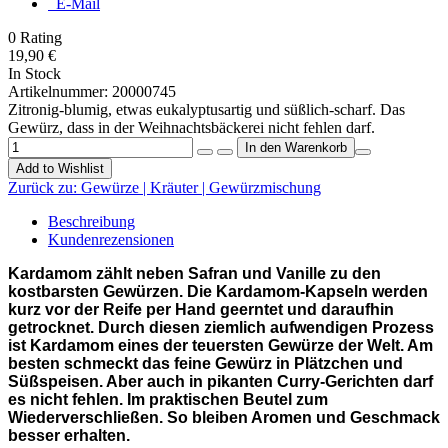
E-Mail
0
Rating
19,90 €
In Stock
Artikelnummer:
20000745
Zitronig-blumig, etwas eukalyptusartig und süßlich-scharf. Das
Gewürz, dass in der Weihnachtsbäckerei nicht fehlen darf.
Add to Wishlist
Zurück zu:
Gewürze | Kräuter | Gewürzmischung
Beschreibung
Kundenrezensionen
Kardamom zählt neben Safran und Vanille zu den
kostbarsten Gewürzen. Die Kardamom-Kapseln werden
kurz vor der Reife per Hand geerntet und daraufhin
getrocknet. Durch diesen ziemlich aufwendigen Prozess
ist Kardamom eines der teuersten Gewürze der Welt. Am
besten schmeckt das feine Gewürz in Plätzchen und
Süßspeisen. Aber auch in pikanten Curry-Gerichten darf
es nicht fehlen. Im praktischen Beutel zum
Wiederverschließen. So bleiben Aromen und Geschmack
besser erhalten.