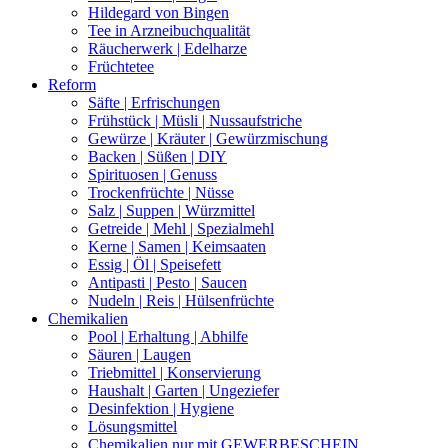
Hildegard von Bingen
Tee in Arzneibuchqualität
Räucherwerk | Edelharze
Früchtetee
Reform
Säfte | Erfrischungen
Frühstück | Müsli | Nussaufstriche
Gewürze | Kräuter | Gewürzmischung
Backen | Süßen | DIY
Spirituosen | Genuss
Trockenfrüchte | Nüsse
Salz | Suppen | Würzmittel
Getreide | Mehl | Spezialmehl
Kerne | Samen | Keimsaaten
Essig | Öl | Speisefett
Antipasti | Pesto | Saucen
Nudeln | Reis | Hülsenfrüchte
Chemikalien
Pool | Erhaltung | Abhilfe
Säuren | Laugen
Triebmittel | Konservierung
Haushalt | Garten | Ungeziefer
Desinfektion | Hygiene
Lösungsmittel
Chemikalien nur mit GEWERBESCHEIN