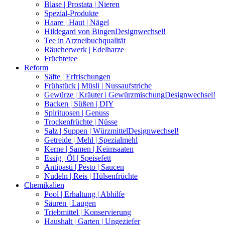
Blase | Prostata | Nieren
Spezial-Produkte
Haare | Haut | Nägel
Hildegard von Bingen
Designwechsel!
Tee in Arzneibuchqualität
Räucherwerk | Edelharze
Früchtetee
Reform
Säfte | Erfrischungen
Frühstück | Müsli | Nussaufstriche
Gewürze | Kräuter | Gewürzmischung
Designwechsel!
Backen | Süßen | DIY
Spirituosen | Genuss
Trockenfrüchte | Nüsse
Salz | Suppen | Würzmittel
Designwechsel!
Getreide | Mehl | Spezialmehl
Kerne | Samen | Keimsaaten
Essig | Öl | Speisefett
Antipasti | Pesto | Saucen
Nudeln | Reis | Hülsenfrüchte
Chemikalien
Pool | Erhaltung | Abhilfe
Säuren | Laugen
Triebmittel | Konservierung
Haushalt | Garten | Ungeziefer