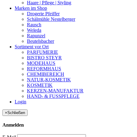
Haare | Pflege | Styling
Marken im Shop
Drogerie Pfeiffer
Schälmühle Nestelberger
Rausch
Weleda
Rapunzel
Beutelsbacher
Sortiment vor Ort
PARFUMERIE
BISTRO STEYR
MODEHAUS
REFORMHAUS
CHEMIBEREICH
NATUR-KOSMETIK
KOSMETIK
KERZEN-MANUFAKTUR
HAND- & FUSSPFLEGE
Login
×
Schließen
Anmelden