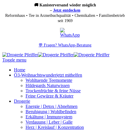
🚚 Kanisterversand wieder möglich
–
Jetzt entdecken
Reformhaus • Tee in Arzneibuchqualität • Chemikalien • Familienbetrieb
seit 1969
💬 Fragen? WhatsApp-Beratung
Toggle menu
Home
Ö3-Weihnachtswunder
jetzt mithelfen
Wohltuende Teemomente
Hildegards Naturwissen
Trockenfrüchte & feine Nüsse
Feine Gewürze & Kräuter
Drogerie
Energie | Detox | Abnehmen
Beruhigung | Wohlbefinden
Erkältung | Immunsystem
Verdauung | Leber | Galle
Herz | Kreislauf | Konzentration