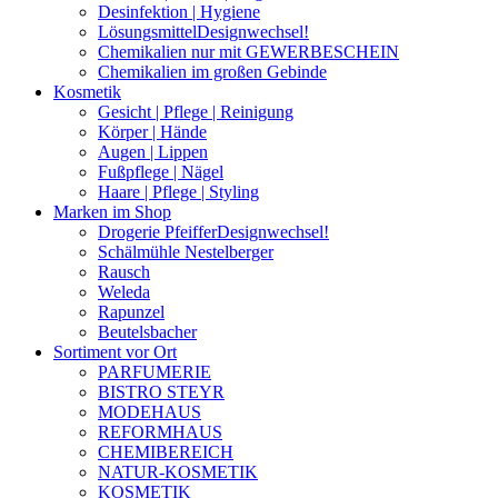
Desinfektion | Hygiene
Lösungsmittel
Designwechsel!
Chemikalien nur mit GEWERBESCHEIN
Chemikalien im großen Gebinde
Kosmetik
Gesicht | Pflege | Reinigung
Körper | Hände
Augen | Lippen
Fußpflege | Nägel
Haare | Pflege | Styling
Marken im Shop
Drogerie Pfeiffer
Designwechsel!
Schälmühle Nestelberger
Rausch
Weleda
Rapunzel
Beutelsbacher
Sortiment vor Ort
PARFUMERIE
BISTRO STEYR
MODEHAUS
REFORMHAUS
CHEMIBEREICH
NATUR-KOSMETIK
KOSMETIK