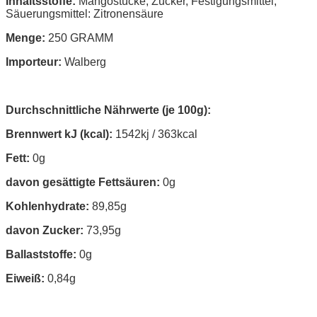
Inhaltsstoffe:
Mangostücke, Zucker, Festigungsmittel,
Säuerungsmittel: Zitronensäure
Menge:
250 GRAMM
Importeur:
Walberg
Durchschnittliche Nährwerte (je 100g):
Brennwert kJ (kcal):
1542kj / 363kcal
Fett:
0g
davon gesättigte Fettsäuren:
0g
Kohlenhydrate:
89,85g
davon Zucker:
73,95g
Ballaststoffe:
0g
Eiweiß:
0,84g