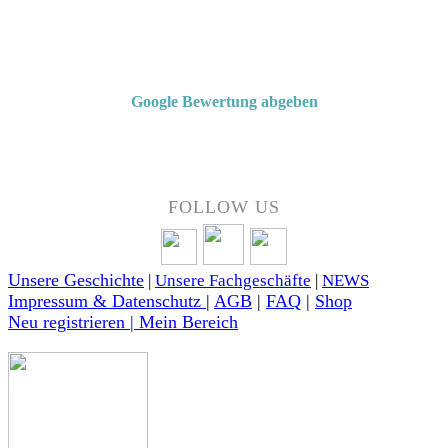
Von Kunden empfohlen
4,7 von 5 Sternen bei Google
Google Bewertung abgeben
Über 50 Jahre Erfahrung – bewertet von unseren Kunden auf Google.
FOLLOW US
Unsere Geschichte
|
Unsere Fachgeschäfte
|
NEWS
Impressum & Datenschutz
|
AGB
|
FAQ
|
Shop
Neu registrieren | Mein Bereich