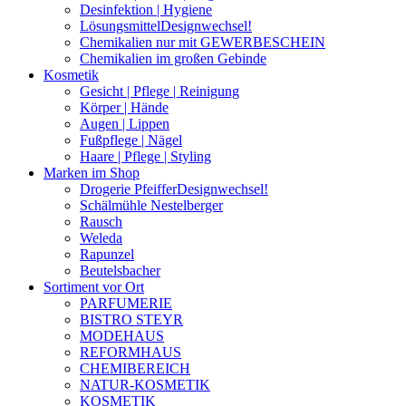
Desinfektion | Hygiene
Lösungsmittel
Designwechsel!
Chemikalien nur mit GEWERBESCHEIN
Chemikalien im großen Gebinde
Kosmetik
Gesicht | Pflege | Reinigung
Körper | Hände
Augen | Lippen
Fußpflege | Nägel
Haare | Pflege | Styling
Marken im Shop
Drogerie Pfeiffer
Designwechsel!
Schälmühle Nestelberger
Rausch
Weleda
Rapunzel
Beutelsbacher
Sortiment vor Ort
PARFUMERIE
BISTRO STEYR
MODEHAUS
REFORMHAUS
CHEMIBEREICH
NATUR-KOSMETIK
KOSMETIK