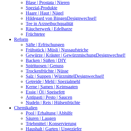
Blase | Prostata | Nieren
Spezial-Produkte
Haare | Haut | Nägel
Hildegard von Bingen
Designwechsel!
Tee in Arzneibuchqualität
Räucherwerk | Edelharze
Früchtetee
Reform
Säfte | Erfrischungen
Frühstück | Müsli | Nussaufstriche
Gewürze | Kräuter | Gewürzmischung
Designwechsel!
Backen | Süßen | DIY
Spirituosen | Genuss
Trockenfrüchte | Nüsse
Salz | Suppen | Würzmittel
Designwechsel!
Getreide | Mehl | Spezialmehl
Kerne | Samen | Keimsaaten
Essig | Öl | Speisefett
Antipasti | Pesto | Saucen
Nudeln | Reis | Hülsenfrüchte
Chemikalien
Pool | Erhaltung | Abhilfe
Säuren | Laugen
Triebmittel | Konservierung
Haushalt | Garten | Ungeziefer