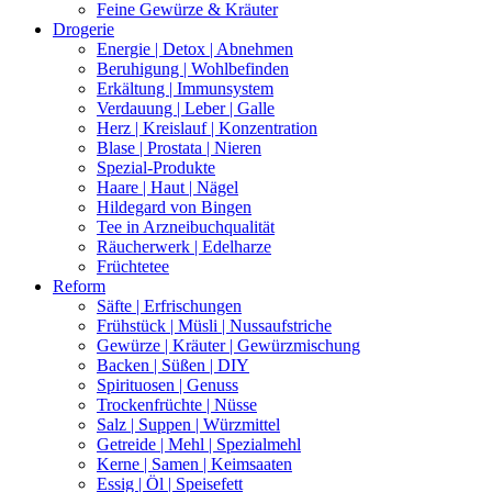
Feine Gewürze & Kräuter
Drogerie
Energie | Detox | Abnehmen
Beruhigung | Wohlbefinden
Erkältung | Immunsystem
Verdauung | Leber | Galle
Herz | Kreislauf | Konzentration
Blase | Prostata | Nieren
Spezial-Produkte
Haare | Haut | Nägel
Hildegard von Bingen
Tee in Arzneibuchqualität
Räucherwerk | Edelharze
Früchtetee
Reform
Säfte | Erfrischungen
Frühstück | Müsli | Nussaufstriche
Gewürze | Kräuter | Gewürzmischung
Backen | Süßen | DIY
Spirituosen | Genuss
Trockenfrüchte | Nüsse
Salz | Suppen | Würzmittel
Getreide | Mehl | Spezialmehl
Kerne | Samen | Keimsaaten
Essig | Öl | Speisefett