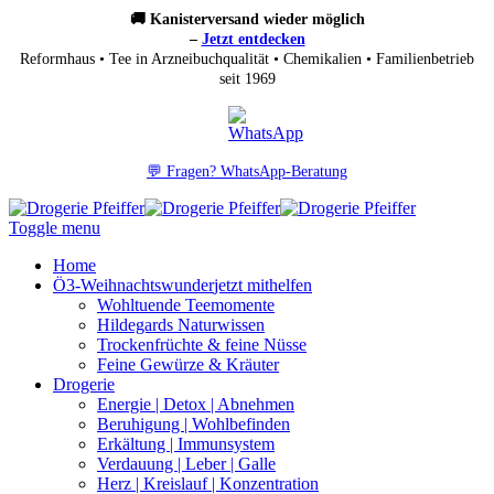
🚚 Kanisterversand wieder möglich
–
Jetzt entdecken
Reformhaus • Tee in Arzneibuchqualität • Chemikalien • Familienbetrieb
seit 1969
💬 Fragen? WhatsApp-Beratung
Toggle menu
Home
Ö3-Weihnachtswunder
jetzt mithelfen
Wohltuende Teemomente
Hildegards Naturwissen
Trockenfrüchte & feine Nüsse
Feine Gewürze & Kräuter
Drogerie
Energie | Detox | Abnehmen
Beruhigung | Wohlbefinden
Erkältung | Immunsystem
Verdauung | Leber | Galle
Herz | Kreislauf | Konzentration