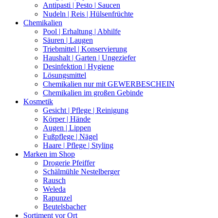
Antipasti | Pesto | Saucen
Nudeln | Reis | Hülsenfrüchte
Chemikalien
Pool | Erhaltung | Abhilfe
Säuren | Laugen
Triebmittel | Konservierung
Haushalt | Garten | Ungeziefer
Desinfektion | Hygiene
Lösungsmittel
Chemikalien nur mit GEWERBESCHEIN
Chemikalien im großen Gebinde
Kosmetik
Gesicht | Pflege | Reinigung
Körper | Hände
Augen | Lippen
Fußpflege | Nägel
Haare | Pflege | Styling
Marken im Shop
Drogerie Pfeiffer
Schälmühle Nestelberger
Rausch
Weleda
Rapunzel
Beutelsbacher
Sortiment vor Ort