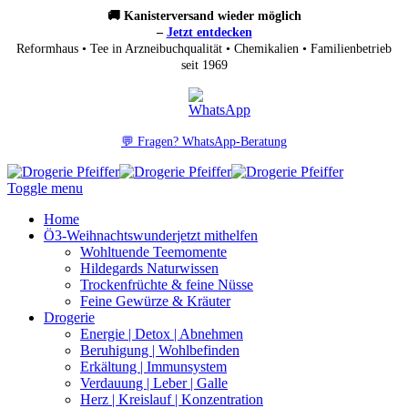
🚚 Kanisterversand wieder möglich
–
Jetzt entdecken
Reformhaus • Tee in Arzneibuchqualität • Chemikalien • Familienbetrieb
seit 1969
💬 Fragen? WhatsApp-Beratung
Toggle menu
Home
Ö3-Weihnachtswunder
jetzt mithelfen
Wohltuende Teemomente
Hildegards Naturwissen
Trockenfrüchte & feine Nüsse
Feine Gewürze & Kräuter
Drogerie
Energie | Detox | Abnehmen
Beruhigung | Wohlbefinden
Erkältung | Immunsystem
Verdauung | Leber | Galle
Herz | Kreislauf | Konzentration