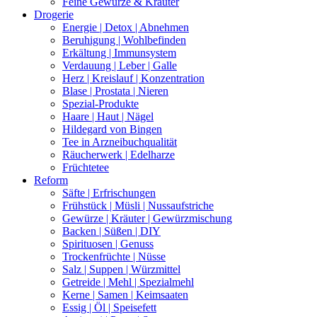
Feine Gewürze & Kräuter
Drogerie
Energie | Detox | Abnehmen
Beruhigung | Wohlbefinden
Erkältung | Immunsystem
Verdauung | Leber | Galle
Herz | Kreislauf | Konzentration
Blase | Prostata | Nieren
Spezial-Produkte
Haare | Haut | Nägel
Hildegard von Bingen
Tee in Arzneibuchqualität
Räucherwerk | Edelharze
Früchtetee
Reform
Säfte | Erfrischungen
Frühstück | Müsli | Nussaufstriche
Gewürze | Kräuter | Gewürzmischung
Backen | Süßen | DIY
Spirituosen | Genuss
Trockenfrüchte | Nüsse
Salz | Suppen | Würzmittel
Getreide | Mehl | Spezialmehl
Kerne | Samen | Keimsaaten
Essig | Öl | Speisefett