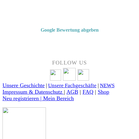
Von Kunden empfohlen
4,7 von 5 Sternen bei Google
Google Bewertung abgeben
Über 50 Jahre Erfahrung – bewertet von unseren Kunden auf Google.
FOLLOW US
Unsere Geschichte
|
Unsere Fachgeschäfte
|
NEWS
Impressum & Datenschutz
|
AGB
|
FAQ
|
Shop
Neu registrieren | Mein Bereich