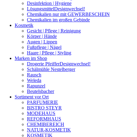
Desinfektion | Hygiene
Lösungsmittel
Designwechsel!
Chemikalien nur mit GEWERBESCHEIN
Chemikalien im großen Gebinde
Kosmetik
Gesicht | Pflege | Reinigung
Körper | Hände
Augen | Lippen
Fußpflege | Nägel
Haare | Pflege | Styling
Marken im Shop
Drogerie Pfeiffer
Designwechsel!
Schälmühle Nestelberger
Rausch
Weleda
Rapunzel
Beutelsbacher
Sortiment vor Ort
PARFUMERIE
BISTRO STEYR
MODEHAUS
REFORMHAUS
CHEMIBEREICH
NATUR-KOSMETIK
KOSMETIK