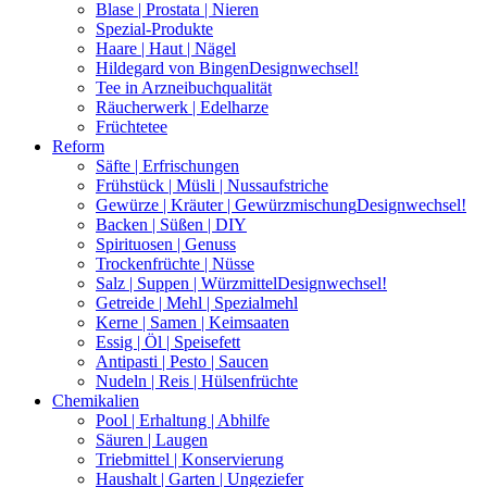
Blase | Prostata | Nieren
Spezial-Produkte
Haare | Haut | Nägel
Hildegard von Bingen
Designwechsel!
Tee in Arzneibuchqualität
Räucherwerk | Edelharze
Früchtetee
Reform
Säfte | Erfrischungen
Frühstück | Müsli | Nussaufstriche
Gewürze | Kräuter | Gewürzmischung
Designwechsel!
Backen | Süßen | DIY
Spirituosen | Genuss
Trockenfrüchte | Nüsse
Salz | Suppen | Würzmittel
Designwechsel!
Getreide | Mehl | Spezialmehl
Kerne | Samen | Keimsaaten
Essig | Öl | Speisefett
Antipasti | Pesto | Saucen
Nudeln | Reis | Hülsenfrüchte
Chemikalien
Pool | Erhaltung | Abhilfe
Säuren | Laugen
Triebmittel | Konservierung
Haushalt | Garten | Ungeziefer