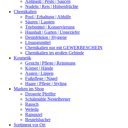
Antipasti | Pesto | Saucen
Nudeln | Reis | Hülsenfrüchte
Chemikalien
Pool | Erhaltung | Abhilfe
Säuren | Laugen
Triebmittel | Konservierung
Haushalt | Garten | Ungeziefer
Desinfektion | Hygiene
Lösungsmittel
Chemikalien nur mit GEWERBESCHEIN
Chemikalien im großen Gebinde
Kosmetik
Gesicht | Pflege | Reinigung
Körper | Hände
Augen | Lippen
Fußpflege | Nägel
Haare | Pflege | Styling
Marken im Shop
Drogerie Pfeiffer
Schälmühle Nestelberger
Rausch
Weleda
Rapunzel
Beutelsbacher
Sortiment vor Ort