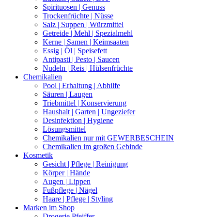
Spirituosen | Genuss
Trockenfrüchte | Nüsse
Salz | Suppen | Würzmittel
Getreide | Mehl | Spezialmehl
Kerne | Samen | Keimsaaten
Essig | Öl | Speisefett
Antipasti | Pesto | Saucen
Nudeln | Reis | Hülsenfrüchte
Chemikalien
Pool | Erhaltung | Abhilfe
Säuren | Laugen
Triebmittel | Konservierung
Haushalt | Garten | Ungeziefer
Desinfektion | Hygiene
Lösungsmittel
Chemikalien nur mit GEWERBESCHEIN
Chemikalien im großen Gebinde
Kosmetik
Gesicht | Pflege | Reinigung
Körper | Hände
Augen | Lippen
Fußpflege | Nägel
Haare | Pflege | Styling
Marken im Shop
Drogerie Pfeiffer