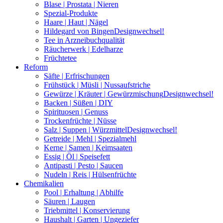
Blase | Prostata | Nieren
Spezial-Produkte
Haare | Haut | Nägel
Hildegard von Bingen
Designwechsel!
Tee in Arzneibuchqualität
Räucherwerk | Edelharze
Früchtetee
Reform
Säfte | Erfrischungen
Frühstück | Müsli | Nussaufstriche
Gewürze | Kräuter | Gewürzmischung
Designwechsel!
Backen | Süßen | DIY
Spirituosen | Genuss
Trockenfrüchte | Nüsse
Salz | Suppen | Würzmittel
Designwechsel!
Getreide | Mehl | Spezialmehl
Kerne | Samen | Keimsaaten
Essig | Öl | Speisefett
Antipasti | Pesto | Saucen
Nudeln | Reis | Hülsenfrüchte
Chemikalien
Pool | Erhaltung | Abhilfe
Säuren | Laugen
Triebmittel | Konservierung
Haushalt | Garten | Ungeziefer