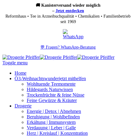
🚚 Kanisterversand wieder möglich
–
Jetzt entdecken
Reformhaus • Tee in Arzneibuchqualität • Chemikalien • Familienbetrieb
seit 1969
💬 Fragen? WhatsApp-Beratung
Toggle menu
Home
Ö3-Weihnachtswunder
jetzt mithelfen
Wohltuende Teemomente
Hildegards Naturwissen
Trockenfrüchte & feine Nüsse
Feine Gewürze & Kräuter
Drogerie
Energie | Detox | Abnehmen
Beruhigung | Wohlbefinden
Erkältung | Immunsystem
Verdauung | Leber | Galle
Herz | Kreislauf | Konzentration