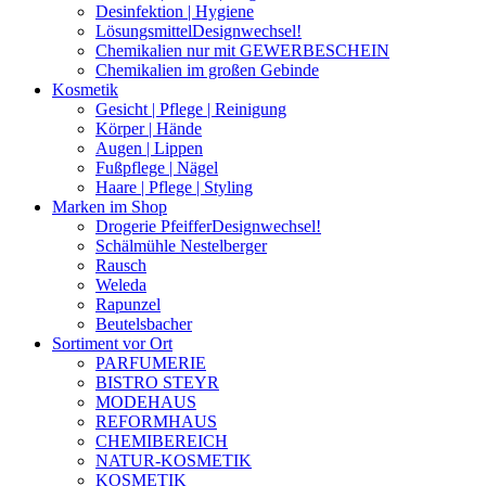
Desinfektion | Hygiene
Lösungsmittel
Designwechsel!
Chemikalien nur mit GEWERBESCHEIN
Chemikalien im großen Gebinde
Kosmetik
Gesicht | Pflege | Reinigung
Körper | Hände
Augen | Lippen
Fußpflege | Nägel
Haare | Pflege | Styling
Marken im Shop
Drogerie Pfeiffer
Designwechsel!
Schälmühle Nestelberger
Rausch
Weleda
Rapunzel
Beutelsbacher
Sortiment vor Ort
PARFUMERIE
BISTRO STEYR
MODEHAUS
REFORMHAUS
CHEMIBEREICH
NATUR-KOSMETIK
KOSMETIK