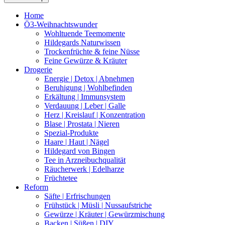
Home
Ö3-Weihnachtswunder
Wohltuende Teemomente
Hildegards Naturwissen
Trockenfrüchte & feine Nüsse
Feine Gewürze & Kräuter
Drogerie
Energie | Detox | Abnehmen
Beruhigung | Wohlbefinden
Erkältung | Immunsystem
Verdauung | Leber | Galle
Herz | Kreislauf | Konzentration
Blase | Prostata | Nieren
Spezial-Produkte
Haare | Haut | Nägel
Hildegard von Bingen
Tee in Arzneibuchqualität
Räucherwerk | Edelharze
Früchtetee
Reform
Säfte | Erfrischungen
Frühstück | Müsli | Nussaufstriche
Gewürze | Kräuter | Gewürzmischung
Backen | Süßen | DIY