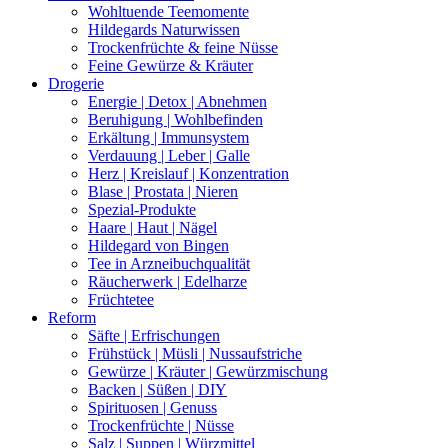
Wohltuende Teemomente
Hildegards Naturwissen
Trockenfrüchte & feine Nüsse
Feine Gewürze & Kräuter
Drogerie
Energie | Detox | Abnehmen
Beruhigung | Wohlbefinden
Erkältung | Immunsystem
Verdauung | Leber | Galle
Herz | Kreislauf | Konzentration
Blase | Prostata | Nieren
Spezial-Produkte
Haare | Haut | Nägel
Hildegard von Bingen
Tee in Arzneibuchqualität
Räucherwerk | Edelharze
Früchtetee
Reform
Säfte | Erfrischungen
Frühstück | Müsli | Nussaufstriche
Gewürze | Kräuter | Gewürzmischung
Backen | Süßen | DIY
Spirituosen | Genuss
Trockenfrüchte | Nüsse
Salz | Suppen | Würzmittel