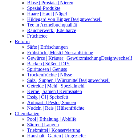
Blase | Prostata | Nieren
Spezial-Produkte
Haare | Haut | Nägel
Hildegard von Bingen
Designwechsel!
Tee in Arzneibuchqualität
Räucherwerk | Edelharze
Früchtetee
Reform
Säfte | Erfrischungen
Frühstück | Müsli | Nussaufstriche
Gewürze | Kräuter | Gewürzmischung
Designwechsel!
Backen | Süßen | DIY
Spirituosen | Genuss
Trockenfrüchte | Nüsse
Salz | Suppen | Würzmittel
Designwechsel!
Getreide | Mehl | Spezialmehl
Kerne | Samen | Keimsaaten
Essig | Öl | Speisefett
Antipasti | Pesto | Saucen
Nudeln | Reis | Hülsenfrüchte
Chemikalien
Pool | Erhaltung | Abhilfe
Säuren | Laugen
Triebmittel | Konservierung
Haushalt | Garten | Ungeziefer