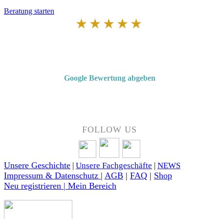
Beratung starten
★★★★★
Von Kunden empfohlen
4,7 von 5 Sternen bei Google
Google Bewertung abgeben
Über 50 Jahre Erfahrung – bewertet von unseren Kunden auf Google.
FOLLOW US
Unsere Geschichte
|
Unsere Fachgeschäfte
|
NEWS
Impressum & Datenschutz
|
AGB
|
FAQ
|
Shop
Neu registrieren | Mein Bereich