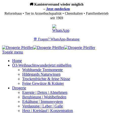
🚚 Kanisterversand wieder möglich
–
Jetzt entdecken
Reformhaus • Tee in Arzneibuchqualität • Chemikalien • Familienbetrieb
seit 1969
💬 Fragen? WhatsApp-Beratung
Toggle menu
Home
Ö3-Weihnachtswunder
jetzt mithelfen
Wohltuende Teemomente
Hildegards Naturwissen
Trockenfrüchte & feine Nüsse
Feine Gewürze & Kräuter
Drogerie
Energie | Detox | Abnehmen
Beruhigung | Wohlbefinden
Erkältung | Immunsystem
Verdauung | Leber | Galle
Herz | Kreislauf | Konzentration