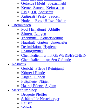
Getreide | Mehl | Spezialmehl
Kerne | Samen | Keimsaaten
Essig | Öl | Speisefett
Antipasti | Pesto | Saucen
Nudeln | Reis | Hülsenfrüchte
Chemikalien
Pool | Erhaltung | Abhilfe
Säuren | Laugen
Triebmittel | Konservierung
Haushalt | Garten | Ungeziefer
Desinfektion | Hygiene
Lösungsmittel
Chemikalien nur mit GEWERBESCHEIN
Chemikalien im großen Gebinde
Kosmetik
Gesicht | Pflege | Reinigung
Körper | Hände
Augen | Lippen
Fußpflege | Nägel
Haare | Pflege | Styling
Marken im Shop
Drogerie Pfeiffer
Schälmühle Nestelberger
Rausch
Weleda