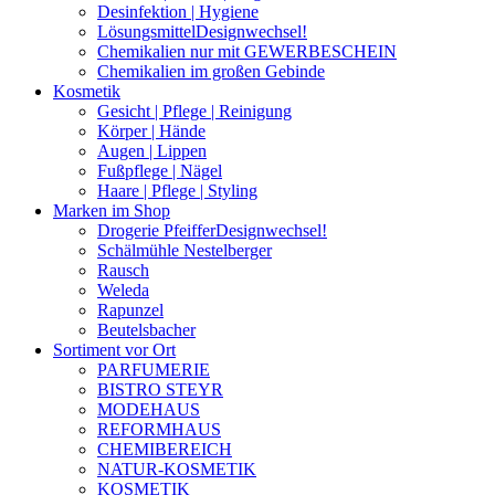
Desinfektion | Hygiene
Lösungsmittel
Designwechsel!
Chemikalien nur mit GEWERBESCHEIN
Chemikalien im großen Gebinde
Kosmetik
Gesicht | Pflege | Reinigung
Körper | Hände
Augen | Lippen
Fußpflege | Nägel
Haare | Pflege | Styling
Marken im Shop
Drogerie Pfeiffer
Designwechsel!
Schälmühle Nestelberger
Rausch
Weleda
Rapunzel
Beutelsbacher
Sortiment vor Ort
PARFUMERIE
BISTRO STEYR
MODEHAUS
REFORMHAUS
CHEMIBEREICH
NATUR-KOSMETIK
KOSMETIK