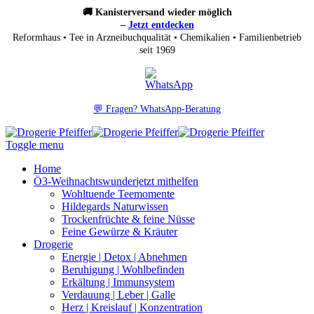
🚚 Kanisterversand wieder möglich
–
Jetzt entdecken
Reformhaus • Tee in Arzneibuchqualität • Chemikalien • Familienbetrieb
seit 1969
💬 Fragen? WhatsApp-Beratung
Toggle menu
Home
Ö3-Weihnachtswunder
jetzt mithelfen
Wohltuende Teemomente
Hildegards Naturwissen
Trockenfrüchte & feine Nüsse
Feine Gewürze & Kräuter
Drogerie
Energie | Detox | Abnehmen
Beruhigung | Wohlbefinden
Erkältung | Immunsystem
Verdauung | Leber | Galle
Herz | Kreislauf | Konzentration