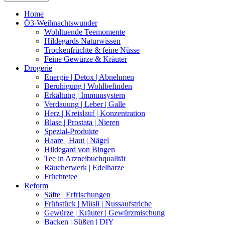
Home
Ö3-Weihnachtswunder
Wohltuende Teemomente
Hildegards Naturwissen
Trockenfrüchte & feine Nüsse
Feine Gewürze & Kräuter
Drogerie
Energie | Detox | Abnehmen
Beruhigung | Wohlbefinden
Erkältung | Immunsystem
Verdauung | Leber | Galle
Herz | Kreislauf | Konzentration
Blase | Prostata | Nieren
Spezial-Produkte
Haare | Haut | Nägel
Hildegard von Bingen
Tee in Arzneibuchqualität
Räucherwerk | Edelharze
Früchtetee
Reform
Säfte | Erfrischungen
Frühstück | Müsli | Nussaufstriche
Gewürze | Kräuter | Gewürzmischung
Backen | Süßen | DIY