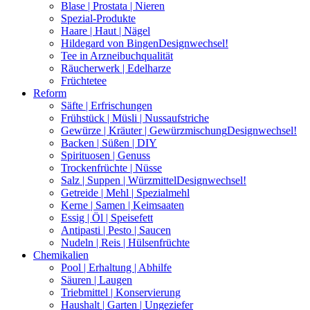
Blase | Prostata | Nieren
Spezial-Produkte
Haare | Haut | Nägel
Hildegard von Bingen
Designwechsel!
Tee in Arzneibuchqualität
Räucherwerk | Edelharze
Früchtetee
Reform
Säfte | Erfrischungen
Frühstück | Müsli | Nussaufstriche
Gewürze | Kräuter | Gewürzmischung
Designwechsel!
Backen | Süßen | DIY
Spirituosen | Genuss
Trockenfrüchte | Nüsse
Salz | Suppen | Würzmittel
Designwechsel!
Getreide | Mehl | Spezialmehl
Kerne | Samen | Keimsaaten
Essig | Öl | Speisefett
Antipasti | Pesto | Saucen
Nudeln | Reis | Hülsenfrüchte
Chemikalien
Pool | Erhaltung | Abhilfe
Säuren | Laugen
Triebmittel | Konservierung
Haushalt | Garten | Ungeziefer