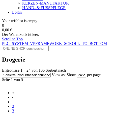
KERZEN-MANUFAKTUR
HAND- & FUSSPFLEGE
Login
Your wishlist is empty
0
0,00 €
Der Warenkorb ist leer.
Scroll to Top
PLG_SYSTEM_VPFRAMEWORK_SCROLL_TO_BOTTOM
Drogerie
Ergebnisse 1 – 24 von 106
Sortiert nach
View as:
Show
per page
Seite 1 von 5
«
‹
1
2
3