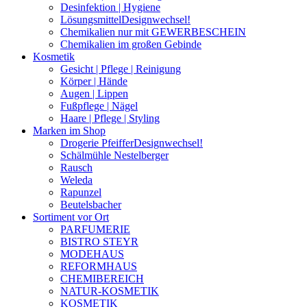
Desinfektion | Hygiene
Lösungsmittel
Designwechsel!
Chemikalien nur mit GEWERBESCHEIN
Chemikalien im großen Gebinde
Kosmetik
Gesicht | Pflege | Reinigung
Körper | Hände
Augen | Lippen
Fußpflege | Nägel
Haare | Pflege | Styling
Marken im Shop
Drogerie Pfeiffer
Designwechsel!
Schälmühle Nestelberger
Rausch
Weleda
Rapunzel
Beutelsbacher
Sortiment vor Ort
PARFUMERIE
BISTRO STEYR
MODEHAUS
REFORMHAUS
CHEMIBEREICH
NATUR-KOSMETIK
KOSMETIK