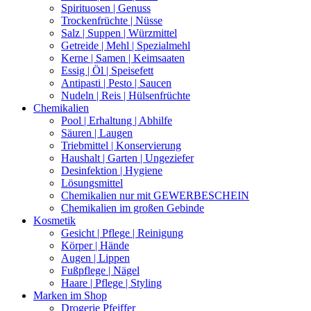
Spirituosen | Genuss
Trockenfrüchte | Nüsse
Salz | Suppen | Würzmittel
Getreide | Mehl | Spezialmehl
Kerne | Samen | Keimsaaten
Essig | Öl | Speisefett
Antipasti | Pesto | Saucen
Nudeln | Reis | Hülsenfrüchte
Chemikalien
Pool | Erhaltung | Abhilfe
Säuren | Laugen
Triebmittel | Konservierung
Haushalt | Garten | Ungeziefer
Desinfektion | Hygiene
Lösungsmittel
Chemikalien nur mit GEWERBESCHEIN
Chemikalien im großen Gebinde
Kosmetik
Gesicht | Pflege | Reinigung
Körper | Hände
Augen | Lippen
Fußpflege | Nägel
Haare | Pflege | Styling
Marken im Shop
Drogerie Pfeiffer