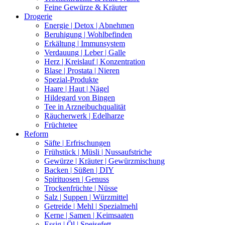
Feine Gewürze & Kräuter
Drogerie
Energie | Detox | Abnehmen
Beruhigung | Wohlbefinden
Erkältung | Immunsystem
Verdauung | Leber | Galle
Herz | Kreislauf | Konzentration
Blase | Prostata | Nieren
Spezial-Produkte
Haare | Haut | Nägel
Hildegard von Bingen
Tee in Arzneibuchqualität
Räucherwerk | Edelharze
Früchtetee
Reform
Säfte | Erfrischungen
Frühstück | Müsli | Nussaufstriche
Gewürze | Kräuter | Gewürzmischung
Backen | Süßen | DIY
Spirituosen | Genuss
Trockenfrüchte | Nüsse
Salz | Suppen | Würzmittel
Getreide | Mehl | Spezialmehl
Kerne | Samen | Keimsaaten
Essig | Öl | Speisefett