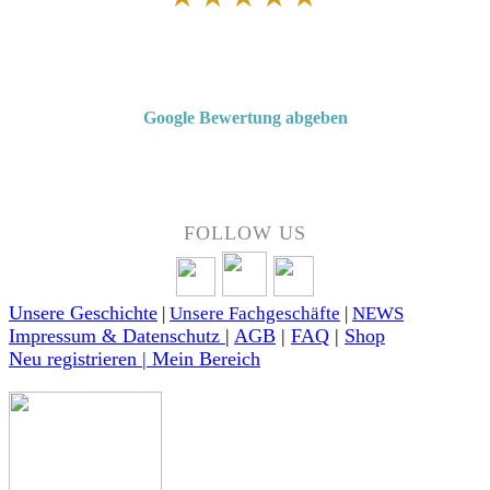
Von Kunden empfohlen
4,7 von 5 Sternen bei Google
Google Bewertung abgeben
Über 50 Jahre Erfahrung – bewertet von unseren Kunden auf Google.
FOLLOW US
Unsere Geschichte
|
Unsere Fachgeschäfte
|
NEWS
Impressum & Datenschutz
|
AGB
|
FAQ
|
Shop
Neu registrieren | Mein Bereich