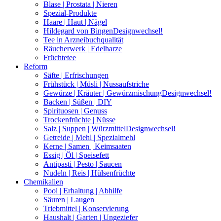
Blase | Prostata | Nieren
Spezial-Produkte
Haare | Haut | Nägel
Hildegard von Bingen
Designwechsel!
Tee in Arzneibuchqualität
Räucherwerk | Edelharze
Früchtetee
Reform
Säfte | Erfrischungen
Frühstück | Müsli | Nussaufstriche
Gewürze | Kräuter | Gewürzmischung
Designwechsel!
Backen | Süßen | DIY
Spirituosen | Genuss
Trockenfrüchte | Nüsse
Salz | Suppen | Würzmittel
Designwechsel!
Getreide | Mehl | Spezialmehl
Kerne | Samen | Keimsaaten
Essig | Öl | Speisefett
Antipasti | Pesto | Saucen
Nudeln | Reis | Hülsenfrüchte
Chemikalien
Pool | Erhaltung | Abhilfe
Säuren | Laugen
Triebmittel | Konservierung
Haushalt | Garten | Ungeziefer