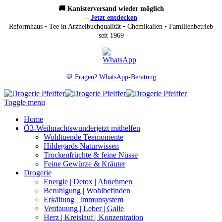
🚚 Kanisterversand wieder möglich
–
Jetzt entdecken
Reformhaus • Tee in Arzneibuchqualität • Chemikalien • Familienbetrieb
seit 1969
💬 Fragen? WhatsApp-Beratung
Toggle menu
Home
Ö3-Weihnachtswunder
jetzt mithelfen
Wohltuende Teemomente
Hildegards Naturwissen
Trockenfrüchte & feine Nüsse
Feine Gewürze & Kräuter
Drogerie
Energie | Detox | Abnehmen
Beruhigung | Wohlbefinden
Erkältung | Immunsystem
Verdauung | Leber | Galle
Herz | Kreislauf | Konzentration