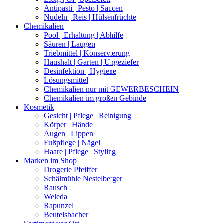
Antipasti | Pesto | Saucen
Nudeln | Reis | Hülsenfrüchte
Chemikalien
Pool | Erhaltung | Abhilfe
Säuren | Laugen
Triebmittel | Konservierung
Haushalt | Garten | Ungeziefer
Desinfektion | Hygiene
Lösungsmittel
Chemikalien nur mit GEWERBESCHEIN
Chemikalien im großen Gebinde
Kosmetik
Gesicht | Pflege | Reinigung
Körper | Hände
Augen | Lippen
Fußpflege | Nägel
Haare | Pflege | Styling
Marken im Shop
Drogerie Pfeiffer
Schälmühle Nestelberger
Rausch
Weleda
Rapunzel
Beutelsbacher