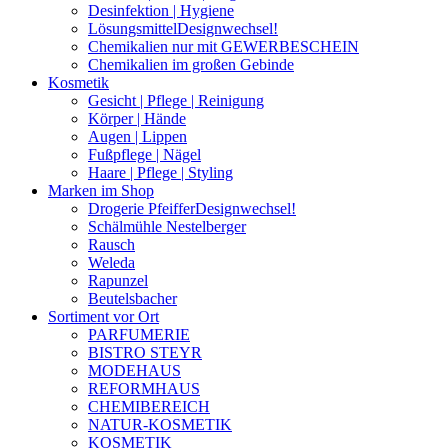
Desinfektion | Hygiene
Lösungsmittel
Designwechsel!
Chemikalien nur mit GEWERBESCHEIN
Chemikalien im großen Gebinde
Kosmetik
Gesicht | Pflege | Reinigung
Körper | Hände
Augen | Lippen
Fußpflege | Nägel
Haare | Pflege | Styling
Marken im Shop
Drogerie Pfeiffer
Designwechsel!
Schälmühle Nestelberger
Rausch
Weleda
Rapunzel
Beutelsbacher
Sortiment vor Ort
PARFUMERIE
BISTRO STEYR
MODEHAUS
REFORMHAUS
CHEMIBEREICH
NATUR-KOSMETIK
KOSMETIK