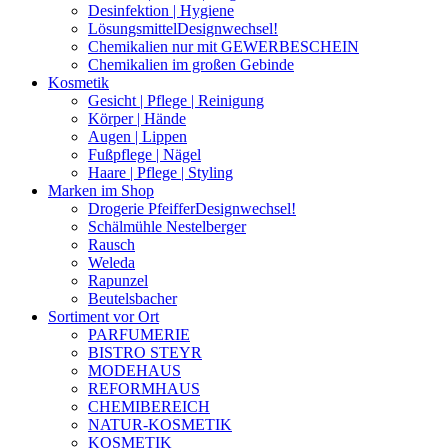
Desinfektion | Hygiene
Lösungsmittel
Designwechsel!
Chemikalien nur mit GEWERBESCHEIN
Chemikalien im großen Gebinde
Kosmetik
Gesicht | Pflege | Reinigung
Körper | Hände
Augen | Lippen
Fußpflege | Nägel
Haare | Pflege | Styling
Marken im Shop
Drogerie Pfeiffer
Designwechsel!
Schälmühle Nestelberger
Rausch
Weleda
Rapunzel
Beutelsbacher
Sortiment vor Ort
PARFUMERIE
BISTRO STEYR
MODEHAUS
REFORMHAUS
CHEMIBEREICH
NATUR-KOSMETIK
KOSMETIK