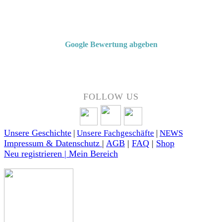
Von Kunden empfohlen
4,7 von 5 Sternen bei Google
Google Bewertung abgeben
Über 50 Jahre Erfahrung – bewertet von unseren Kunden auf Google.
FOLLOW US
Unsere Geschichte
|
Unsere Fachgeschäfte
|
NEWS
Impressum & Datenschutz
|
AGB
|
FAQ
|
Shop
Neu registrieren | Mein Bereich