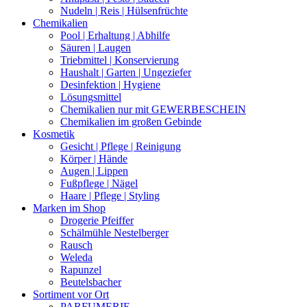
Nudeln | Reis | Hülsenfrüchte
Chemikalien
Pool | Erhaltung | Abhilfe
Säuren | Laugen
Triebmittel | Konservierung
Haushalt | Garten | Ungeziefer
Desinfektion | Hygiene
Lösungsmittel
Chemikalien nur mit GEWERBESCHEIN
Chemikalien im großen Gebinde
Kosmetik
Gesicht | Pflege | Reinigung
Körper | Hände
Augen | Lippen
Fußpflege | Nägel
Haare | Pflege | Styling
Marken im Shop
Drogerie Pfeiffer
Schälmühle Nestelberger
Rausch
Weleda
Rapunzel
Beutelsbacher
Sortiment vor Ort
PARFUMERIE