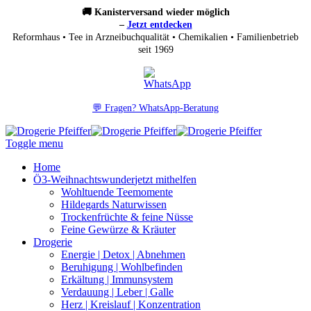
🚚 Kanisterversand wieder möglich
–
Jetzt entdecken
Reformhaus • Tee in Arzneibuchqualität • Chemikalien • Familienbetrieb
seit 1969
💬 Fragen? WhatsApp-Beratung
Toggle menu
Home
Ö3-Weihnachtswunder
jetzt mithelfen
Wohltuende Teemomente
Hildegards Naturwissen
Trockenfrüchte & feine Nüsse
Feine Gewürze & Kräuter
Drogerie
Energie | Detox | Abnehmen
Beruhigung | Wohlbefinden
Erkältung | Immunsystem
Verdauung | Leber | Galle
Herz | Kreislauf | Konzentration