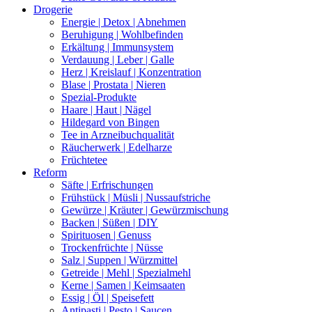
Drogerie
Energie | Detox | Abnehmen
Beruhigung | Wohlbefinden
Erkältung | Immunsystem
Verdauung | Leber | Galle
Herz | Kreislauf | Konzentration
Blase | Prostata | Nieren
Spezial-Produkte
Haare | Haut | Nägel
Hildegard von Bingen
Tee in Arzneibuchqualität
Räucherwerk | Edelharze
Früchtetee
Reform
Säfte | Erfrischungen
Frühstück | Müsli | Nussaufstriche
Gewürze | Kräuter | Gewürzmischung
Backen | Süßen | DIY
Spirituosen | Genuss
Trockenfrüchte | Nüsse
Salz | Suppen | Würzmittel
Getreide | Mehl | Spezialmehl
Kerne | Samen | Keimsaaten
Essig | Öl | Speisefett
Antipasti | Pesto | Saucen