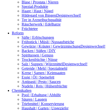
Blase | Prostata | Nieren
Spezial-Produkte
Haare | Haut | Nägel
Hildegard von Bingen
Designwechsel!
Tee in Arzneibuchqualität
Räucherwerk | Edelharze
Früchtetee
Reform
Säfte | Erfrischungen
Frühstück | Müsli | Nussaufstriche
Gewürze | Kräuter | Gewürzmischung
Designwechsel!
Backen | Süßen | DIY
Spirituosen | Genuss
Trockenfrüchte | Nüsse
Salz | Suppen | Würzmittel
Designwechsel!
Getreide | Mehl | Spezialmehl
Kerne | Samen | Keimsaaten
Essig | Öl | Speisefett
Antipasti | Pesto | Saucen
Nudeln | Reis | Hülsenfrüchte
Chemikalien
Pool | Erhaltung | Abhilfe
Säuren | Laugen
Triebmittel | Konservierung
Haushalt | Garten | Ungeziefer