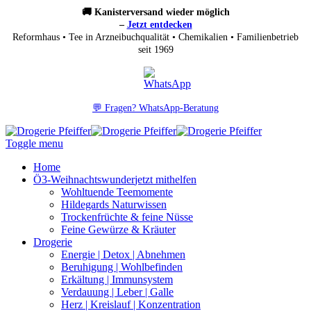
🚚 Kanisterversand wieder möglich
–
Jetzt entdecken
Reformhaus • Tee in Arzneibuchqualität • Chemikalien • Familienbetrieb
seit 1969
💬 Fragen? WhatsApp-Beratung
Toggle menu
Home
Ö3-Weihnachtswunder
jetzt mithelfen
Wohltuende Teemomente
Hildegards Naturwissen
Trockenfrüchte & feine Nüsse
Feine Gewürze & Kräuter
Drogerie
Energie | Detox | Abnehmen
Beruhigung | Wohlbefinden
Erkältung | Immunsystem
Verdauung | Leber | Galle
Herz | Kreislauf | Konzentration