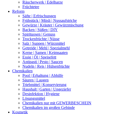
Räucherwerk | Edelharze
Früchtetee
Reform
Säfte | Erfrischungen
Frühstück | Müsli | Nussaufstriche
Gewürze | Kräuter | Gewürzmischung
Backen | Süßen | DIY
Spirituosen | Genuss
Trockenfrüchte | Nüsse
Salz | Suppen | Würzmittel
Getreide | Mehl | Spezialmehl
Kerne | Samen | Keimsaaten
Essig | Öl | Speisefett
Antipasti | Pesto | Saucen
Nudeln | Reis | Hülsenfrüchte
Chemikalien
Pool | Erhaltung | Abhilfe
Säuren | Laugen
Triebmittel | Konservierung
Haushalt | Garten | Ungeziefer
Desinfektion | Hygiene
Lösungsmittel
Chemikalien nur mit GEWERBESCHEIN
Chemikalien im großen Gebinde
Kosmetik