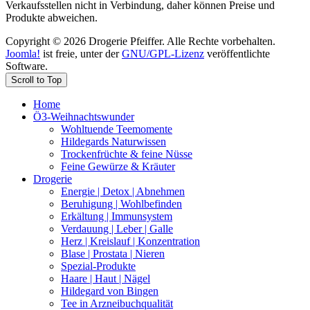
Verkaufsstellen nicht in Verbindung, daher können Preise und
Produkte abweichen.
Copyright © 2026 Drogerie Pfeiffer. Alle Rechte vorbehalten.
Joomla!
ist freie, unter der
GNU/GPL-Lizenz
veröffentlichte
Software.
Scroll to Top
Home
Ö3-Weihnachtswunder
Wohltuende Teemomente
Hildegards Naturwissen
Trockenfrüchte & feine Nüsse
Feine Gewürze & Kräuter
Drogerie
Energie | Detox | Abnehmen
Beruhigung | Wohlbefinden
Erkältung | Immunsystem
Verdauung | Leber | Galle
Herz | Kreislauf | Konzentration
Blase | Prostata | Nieren
Spezial-Produkte
Haare | Haut | Nägel
Hildegard von Bingen
Tee in Arzneibuchqualität