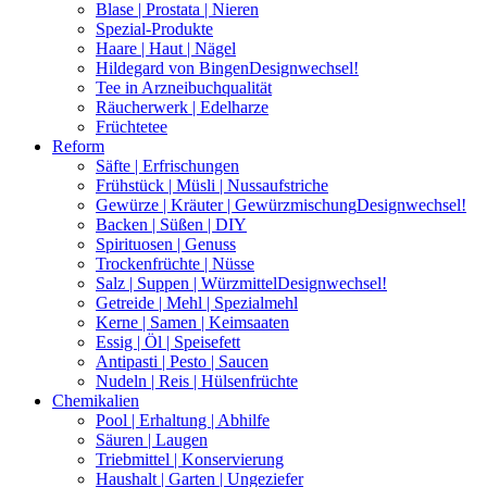
Blase | Prostata | Nieren
Spezial-Produkte
Haare | Haut | Nägel
Hildegard von Bingen
Designwechsel!
Tee in Arzneibuchqualität
Räucherwerk | Edelharze
Früchtetee
Reform
Säfte | Erfrischungen
Frühstück | Müsli | Nussaufstriche
Gewürze | Kräuter | Gewürzmischung
Designwechsel!
Backen | Süßen | DIY
Spirituosen | Genuss
Trockenfrüchte | Nüsse
Salz | Suppen | Würzmittel
Designwechsel!
Getreide | Mehl | Spezialmehl
Kerne | Samen | Keimsaaten
Essig | Öl | Speisefett
Antipasti | Pesto | Saucen
Nudeln | Reis | Hülsenfrüchte
Chemikalien
Pool | Erhaltung | Abhilfe
Säuren | Laugen
Triebmittel | Konservierung
Haushalt | Garten | Ungeziefer