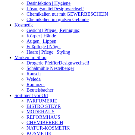
Desinfektion | Hygiene
Lösungsmittel
Designwechsel!
Chemikalien nur mit GEWERBESCHEIN
Chemikalien im großen Gebinde
Kosmetik
Gesicht | Pflege | Reinigung
Körper | Hände
Augen | Lippen
Fußpflege | Nägel
Haare | Pflege | Styling
Marken im Shop
Drogerie Pfeiffer
Designwechsel!
Schälmühle Nestelberger
Rausch
Weleda
Rapunzel
Beutelsbacher
Sortiment vor Ort
PARFUMERIE
BISTRO STEYR
MODEHAUS
REFORMHAUS
CHEMIBEREICH
NATUR-KOSMETIK
KOSMETIK