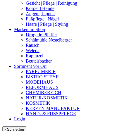
Gesicht | Pflege | Reinigung
Körper | Hände
Augen | Lippen
Fußpflege | Nägel
Haare | Pflege | Styling
Marken im Shop
Drogerie Pfeiffer
Schälmühle Nestelberger
Rausch
Weleda
Rapunzel
Beutelsbacher
Sortiment vor Ort
PARFUMERIE
BISTRO STEYR
MODEHAUS
REFORMHAUS
CHEMIBEREICH
NATUR-KOSMETIK
KOSMETIK
KERZEN-MANUFAKTUR
HAND- & FUSSPFLEGE
Login
×
Schließen