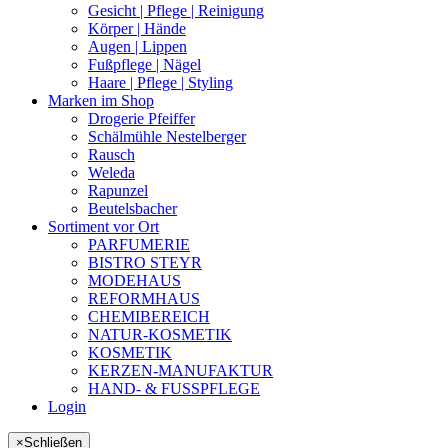
Gesicht | Pflege | Reinigung
Körper | Hände
Augen | Lippen
Fußpflege | Nägel
Haare | Pflege | Styling
Marken im Shop
Drogerie Pfeiffer
Schälmühle Nestelberger
Rausch
Weleda
Rapunzel
Beutelsbacher
Sortiment vor Ort
PARFUMERIE
BISTRO STEYR
MODEHAUS
REFORMHAUS
CHEMIBEREICH
NATUR-KOSMETIK
KOSMETIK
KERZEN-MANUFAKTUR
HAND- & FUSSPFLEGE
Login
×
Schließen