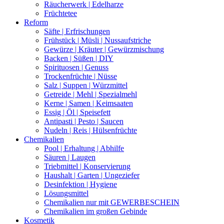
Räucherwerk | Edelharze
Früchtetee
Reform
Säfte | Erfrischungen
Frühstück | Müsli | Nussaufstriche
Gewürze | Kräuter | Gewürzmischung
Backen | Süßen | DIY
Spirituosen | Genuss
Trockenfrüchte | Nüsse
Salz | Suppen | Würzmittel
Getreide | Mehl | Spezialmehl
Kerne | Samen | Keimsaaten
Essig | Öl | Speisefett
Antipasti | Pesto | Saucen
Nudeln | Reis | Hülsenfrüchte
Chemikalien
Pool | Erhaltung | Abhilfe
Säuren | Laugen
Triebmittel | Konservierung
Haushalt | Garten | Ungeziefer
Desinfektion | Hygiene
Lösungsmittel
Chemikalien nur mit GEWERBESCHEIN
Chemikalien im großen Gebinde
Kosmetik