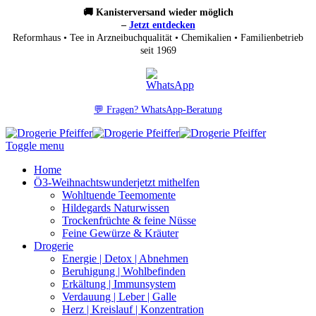
🚚 Kanisterversand wieder möglich
–
Jetzt entdecken
Reformhaus • Tee in Arzneibuchqualität • Chemikalien • Familienbetrieb
seit 1969
💬 Fragen? WhatsApp-Beratung
Toggle menu
Home
Ö3-Weihnachtswunder
jetzt mithelfen
Wohltuende Teemomente
Hildegards Naturwissen
Trockenfrüchte & feine Nüsse
Feine Gewürze & Kräuter
Drogerie
Energie | Detox | Abnehmen
Beruhigung | Wohlbefinden
Erkältung | Immunsystem
Verdauung | Leber | Galle
Herz | Kreislauf | Konzentration