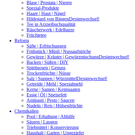
Blase | Prostata | Nieren
Spezial-Produkte
Haare | Haut | Nägel
Hildegard von Bingen
Designwechsel!
Tee in Arzneibuchqualität
Räucherwerk | Edelharze
Früchtetee
Reform
Säfte | Erfrischungen
Frühstück | Müsli | Nussaufstriche
Gewürze | Kräuter | Gewürzmischung
Designwechsel!
Backen | Süßen | DIY
Spirituosen | Genuss
Trockenfrüchte | Nüsse
Salz | Suppen | Würzmittel
Designwechsel!
Getreide | Mehl | Spezialmehl
Kerne | Samen | Keimsaaten
Essig | Öl | Speisefett
Antipasti | Pesto | Saucen
Nudeln | Reis | Hülsenfrüchte
Chemikalien
Pool | Erhaltung | Abhilfe
Säuren | Laugen
Triebmittel | Konservierung
Haushalt | Garten | Ungeziefer