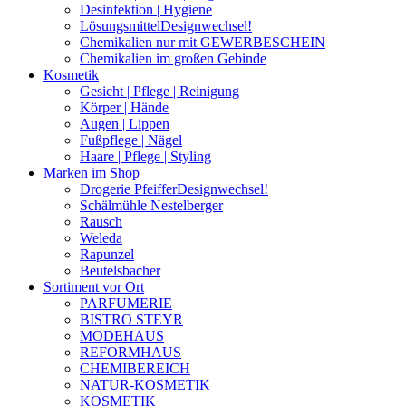
Desinfektion | Hygiene
Lösungsmittel
Designwechsel!
Chemikalien nur mit GEWERBESCHEIN
Chemikalien im großen Gebinde
Kosmetik
Gesicht | Pflege | Reinigung
Körper | Hände
Augen | Lippen
Fußpflege | Nägel
Haare | Pflege | Styling
Marken im Shop
Drogerie Pfeiffer
Designwechsel!
Schälmühle Nestelberger
Rausch
Weleda
Rapunzel
Beutelsbacher
Sortiment vor Ort
PARFUMERIE
BISTRO STEYR
MODEHAUS
REFORMHAUS
CHEMIBEREICH
NATUR-KOSMETIK
KOSMETIK