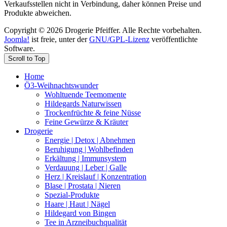
Verkaufsstellen nicht in Verbindung, daher können Preise und
Produkte abweichen.
Copyright © 2026 Drogerie Pfeiffer. Alle Rechte vorbehalten.
Joomla!
ist freie, unter der
GNU/GPL-Lizenz
veröffentlichte
Software.
Scroll to Top
Home
Ö3-Weihnachtswunder
Wohltuende Teemomente
Hildegards Naturwissen
Trockenfrüchte & feine Nüsse
Feine Gewürze & Kräuter
Drogerie
Energie | Detox | Abnehmen
Beruhigung | Wohlbefinden
Erkältung | Immunsystem
Verdauung | Leber | Galle
Herz | Kreislauf | Konzentration
Blase | Prostata | Nieren
Spezial-Produkte
Haare | Haut | Nägel
Hildegard von Bingen
Tee in Arzneibuchqualität