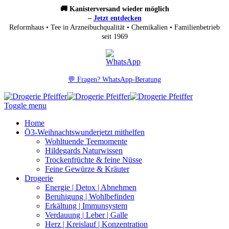
🚚 Kanisterversand wieder möglich
–
Jetzt entdecken
Reformhaus • Tee in Arzneibuchqualität • Chemikalien • Familienbetrieb
seit 1969
💬 Fragen? WhatsApp-Beratung
Toggle menu
Home
Ö3-Weihnachtswunder
jetzt mithelfen
Wohltuende Teemomente
Hildegards Naturwissen
Trockenfrüchte & feine Nüsse
Feine Gewürze & Kräuter
Drogerie
Energie | Detox | Abnehmen
Beruhigung | Wohlbefinden
Erkältung | Immunsystem
Verdauung | Leber | Galle
Herz | Kreislauf | Konzentration