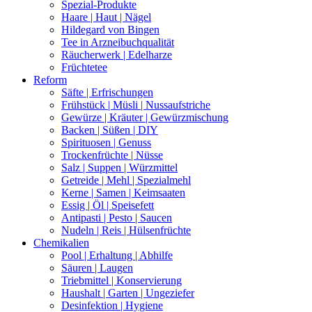
Spezial-Produkte
Haare | Haut | Nägel
Hildegard von Bingen
Tee in Arzneibuchqualität
Räucherwerk | Edelharze
Früchtetee
Reform
Säfte | Erfrischungen
Frühstück | Müsli | Nussaufstriche
Gewürze | Kräuter | Gewürzmischung
Backen | Süßen | DIY
Spirituosen | Genuss
Trockenfrüchte | Nüsse
Salz | Suppen | Würzmittel
Getreide | Mehl | Spezialmehl
Kerne | Samen | Keimsaaten
Essig | Öl | Speisefett
Antipasti | Pesto | Saucen
Nudeln | Reis | Hülsenfrüchte
Chemikalien
Pool | Erhaltung | Abhilfe
Säuren | Laugen
Triebmittel | Konservierung
Haushalt | Garten | Ungeziefer
Desinfektion | Hygiene