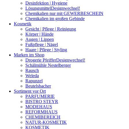
Desinfektion | Hygiene
Lösungsmittel
Designwechsel!
Chemikalien nur mit GEWERBESCHEIN
Chemikalien im großen Gebinde
Kosmetik
Gesicht | Pflege | Reinigung
Körper | Hände
Augen | Lippen
Fußpflege | Nägel
Haare | Pflege | Styling
Marken im Shop
Drogerie Pfeiffer
Designwechsel!
Schälmühle Nestelberger
Rausch
Weleda
Rapunzel
Beutelsbacher
Sortiment vor Ort
PARFUMERIE
BISTRO STEYR
MODEHAUS
REFORMHAUS
CHEMIBEREICH
NATUR-KOSMETIK
KOSMETIK