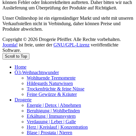
können Fehler oder Inkorrektheiten auftreten. Daher bitten wir nach
Auslieferung um Überprüfung der Produkte auf Richtigkeit.
Unser Onlineshop ist ein eigenständiger Markt und steht mit unseren
Verkaufsstellen nicht in Verbindung, daher können Preise und
Produkte abweichen.
Copyright © 2026 Drogerie Pfeiffer. Alle Rechte vorbehalten.
Joomla!
ist freie, unter der
GNU/GPL-Lizenz
veröffentlichte
Software.
Scroll to Top
Home
Ö3-Weihnachtswunder
Wohltuende Teemomente
Hildegards Naturwissen
Trockenfrüchte & feine Nüsse
Feine Gewürze & Kräuter
Drogerie
Energie | Detox | Abnehmen
Beruhigung | Wohlbefinden
Erkältung | Immunsystem
Verdauung | Leber | Galle
Herz | Kreislauf | Konzentration
Blase | Prostata | Nieren