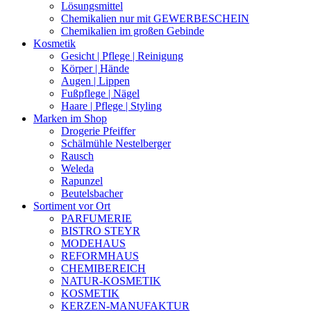
Lösungsmittel
Chemikalien nur mit GEWERBESCHEIN
Chemikalien im großen Gebinde
Kosmetik
Gesicht | Pflege | Reinigung
Körper | Hände
Augen | Lippen
Fußpflege | Nägel
Haare | Pflege | Styling
Marken im Shop
Drogerie Pfeiffer
Schälmühle Nestelberger
Rausch
Weleda
Rapunzel
Beutelsbacher
Sortiment vor Ort
PARFUMERIE
BISTRO STEYR
MODEHAUS
REFORMHAUS
CHEMIBEREICH
NATUR-KOSMETIK
KOSMETIK
KERZEN-MANUFAKTUR