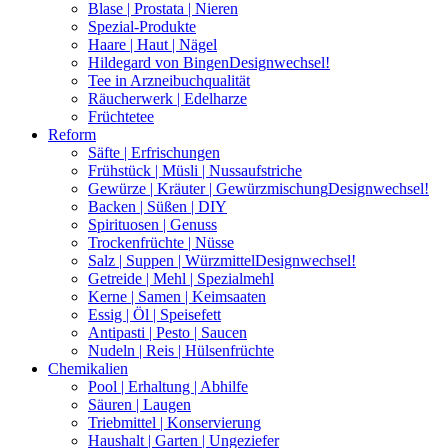
Blase | Prostata | Nieren
Spezial-Produkte
Haare | Haut | Nägel
Hildegard von Bingen
Designwechsel!
Tee in Arzneibuchqualität
Räucherwerk | Edelharze
Früchtetee
Reform
Säfte | Erfrischungen
Frühstück | Müsli | Nussaufstriche
Gewürze | Kräuter | Gewürzmischung
Designwechsel!
Backen | Süßen | DIY
Spirituosen | Genuss
Trockenfrüchte | Nüsse
Salz | Suppen | Würzmittel
Designwechsel!
Getreide | Mehl | Spezialmehl
Kerne | Samen | Keimsaaten
Essig | Öl | Speisefett
Antipasti | Pesto | Saucen
Nudeln | Reis | Hülsenfrüchte
Chemikalien
Pool | Erhaltung | Abhilfe
Säuren | Laugen
Triebmittel | Konservierung
Haushalt | Garten | Ungeziefer