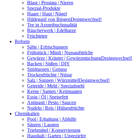
Blase | Prostata | Nieren
Spezial-Produkte
Haare | Haut | Nägel
Hildegard von Bingen
Designwechsel!
Tee in Arzneibuchqualität
Räucherwerk | Edelharze
Früchtetee
Reform
Säfte | Erfrischungen
Frühstück | Müsli | Nussaufstriche
Gewürze | Kräuter | Gewürzmischung
Designwechsel!
Backen | Süßen | DIY
Spirituosen | Genuss
Trockenfrüchte | Nüsse
Salz | Suppen | Würzmittel
Designwechsel!
Getreide | Mehl | Spezialmehl
Kerne | Samen | Keimsaaten
Essig | Öl | Speisefett
Antipasti | Pesto | Saucen
Nudeln | Reis | Hülsenfrüchte
Chemikalien
Pool | Erhaltung | Abhilfe
Säuren | Laugen
Triebmittel | Konservierung
Haushalt | Garten | Ungeziefer