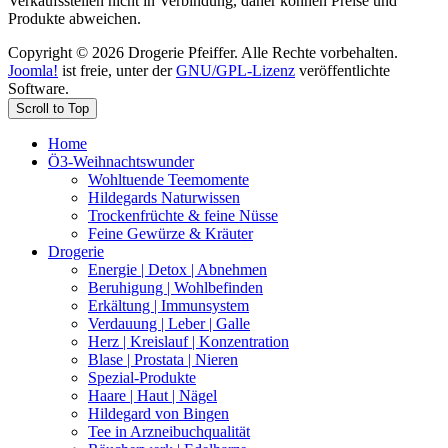
Verkaufsstellen nicht in Verbindung, daher können Preise und
Produkte abweichen.
Copyright © 2026 Drogerie Pfeiffer. Alle Rechte vorbehalten.
Joomla!
ist freie, unter der
GNU/GPL-Lizenz
veröffentlichte
Software.
Scroll to Top
Home
Ö3-Weihnachtswunder
Wohltuende Teemomente
Hildegards Naturwissen
Trockenfrüchte & feine Nüsse
Feine Gewürze & Kräuter
Drogerie
Energie | Detox | Abnehmen
Beruhigung | Wohlbefinden
Erkältung | Immunsystem
Verdauung | Leber | Galle
Herz | Kreislauf | Konzentration
Blase | Prostata | Nieren
Spezial-Produkte
Haare | Haut | Nägel
Hildegard von Bingen
Tee in Arzneibuchqualität