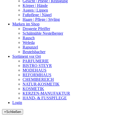
Gesicht | Pflege | Reinigung
Körper | Hände
Augen | Lippen
Fußpflege | Nägel
Haare | Pflege | Styling
Marken im Shop
Drogerie Pfeiffer
Schälmühle Nestelberger
Rausch
Weleda
Rapunzel
Beutelsbacher
Sortiment vor Ort
PARFUMERIE
BISTRO STEYR
MODEHAUS
REFORMHAUS
CHEMIBEREICH
NATUR-KOSMETIK
KOSMETIK
KERZEN-MANUFAKTUR
HAND- & FUSSPFLEGE
Login
×
Schließen