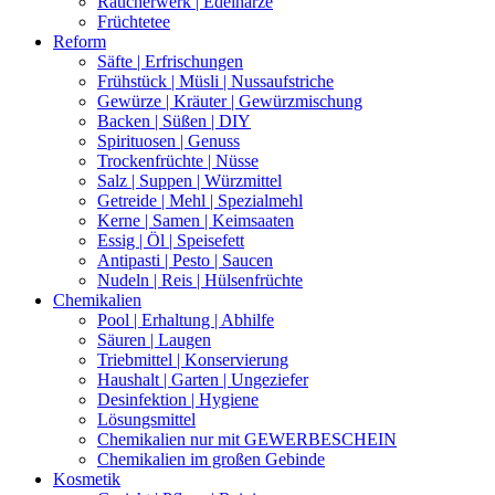
Räucherwerk | Edelharze
Früchtetee
Reform
Säfte | Erfrischungen
Frühstück | Müsli | Nussaufstriche
Gewürze | Kräuter | Gewürzmischung
Backen | Süßen | DIY
Spirituosen | Genuss
Trockenfrüchte | Nüsse
Salz | Suppen | Würzmittel
Getreide | Mehl | Spezialmehl
Kerne | Samen | Keimsaaten
Essig | Öl | Speisefett
Antipasti | Pesto | Saucen
Nudeln | Reis | Hülsenfrüchte
Chemikalien
Pool | Erhaltung | Abhilfe
Säuren | Laugen
Triebmittel | Konservierung
Haushalt | Garten | Ungeziefer
Desinfektion | Hygiene
Lösungsmittel
Chemikalien nur mit GEWERBESCHEIN
Chemikalien im großen Gebinde
Kosmetik