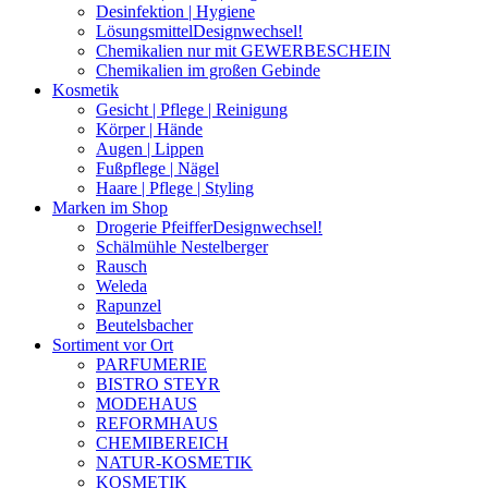
Desinfektion | Hygiene
Lösungsmittel
Designwechsel!
Chemikalien nur mit GEWERBESCHEIN
Chemikalien im großen Gebinde
Kosmetik
Gesicht | Pflege | Reinigung
Körper | Hände
Augen | Lippen
Fußpflege | Nägel
Haare | Pflege | Styling
Marken im Shop
Drogerie Pfeiffer
Designwechsel!
Schälmühle Nestelberger
Rausch
Weleda
Rapunzel
Beutelsbacher
Sortiment vor Ort
PARFUMERIE
BISTRO STEYR
MODEHAUS
REFORMHAUS
CHEMIBEREICH
NATUR-KOSMETIK
KOSMETIK