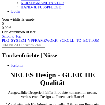
KERZEN-MANUFAKTUR
HAND- & FUSSPFLEGE
Login
Your wishlist is empty
0
0,00 €
Der Warenkorb ist leer.
Scroll to Top
PLG_SYSTEM_VPFRAMEWORK_SCROLL_TO_BOTTOM
Trockenfrüchte | Nüsse
Reform
NEUES Design - GLEICHE
Qualität
Ausgewählte Drogerie Pfeiffer Produkte kommen im neuen,
verbesserten Design zu Ihnen nach Hause!
Wir arbeiten mit Hochdruck an aktuellen Bildern um Ihnen ein