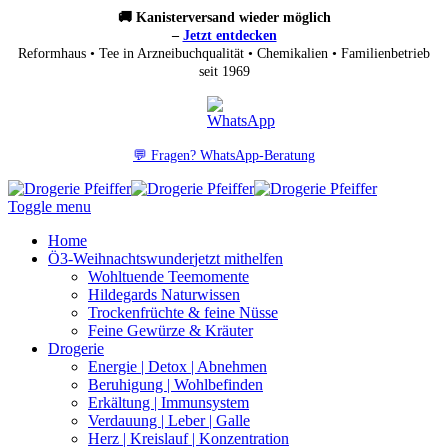
🚚 Kanisterversand wieder möglich
–
Jetzt entdecken
Reformhaus • Tee in Arzneibuchqualität • Chemikalien • Familienbetrieb
seit 1969
💬 Fragen? WhatsApp-Beratung
Toggle menu
Home
Ö3-Weihnachtswunder
jetzt mithelfen
Wohltuende Teemomente
Hildegards Naturwissen
Trockenfrüchte & feine Nüsse
Feine Gewürze & Kräuter
Drogerie
Energie | Detox | Abnehmen
Beruhigung | Wohlbefinden
Erkältung | Immunsystem
Verdauung | Leber | Galle
Herz | Kreislauf | Konzentration