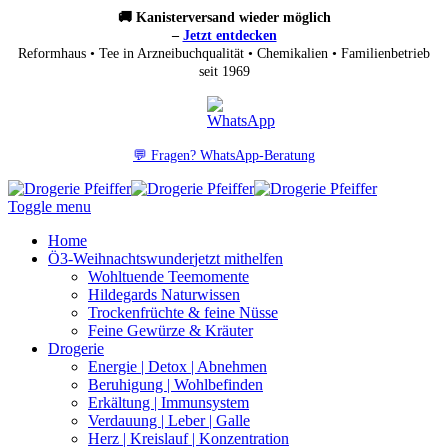
🚚 Kanisterversand wieder möglich
–
Jetzt entdecken
Reformhaus • Tee in Arzneibuchqualität • Chemikalien • Familienbetrieb
seit 1969
💬 Fragen? WhatsApp-Beratung
Toggle menu
Home
Ö3-Weihnachtswunder
jetzt mithelfen
Wohltuende Teemomente
Hildegards Naturwissen
Trockenfrüchte & feine Nüsse
Feine Gewürze & Kräuter
Drogerie
Energie | Detox | Abnehmen
Beruhigung | Wohlbefinden
Erkältung | Immunsystem
Verdauung | Leber | Galle
Herz | Kreislauf | Konzentration