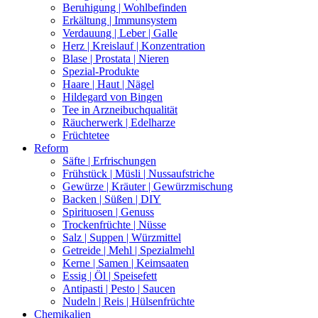
Beruhigung | Wohlbefinden
Erkältung | Immunsystem
Verdauung | Leber | Galle
Herz | Kreislauf | Konzentration
Blase | Prostata | Nieren
Spezial-Produkte
Haare | Haut | Nägel
Hildegard von Bingen
Tee in Arzneibuchqualität
Räucherwerk | Edelharze
Früchtetee
Reform
Säfte | Erfrischungen
Frühstück | Müsli | Nussaufstriche
Gewürze | Kräuter | Gewürzmischung
Backen | Süßen | DIY
Spirituosen | Genuss
Trockenfrüchte | Nüsse
Salz | Suppen | Würzmittel
Getreide | Mehl | Spezialmehl
Kerne | Samen | Keimsaaten
Essig | Öl | Speisefett
Antipasti | Pesto | Saucen
Nudeln | Reis | Hülsenfrüchte
Chemikalien