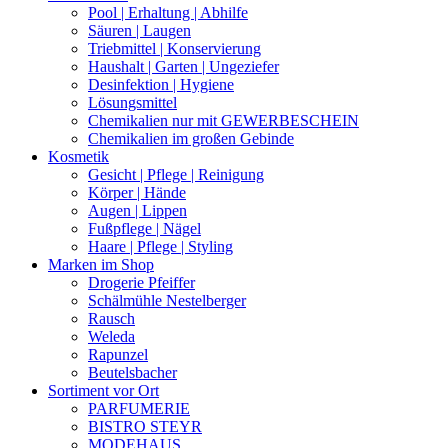
Pool | Erhaltung | Abhilfe
Säuren | Laugen
Triebmittel | Konservierung
Haushalt | Garten | Ungeziefer
Desinfektion | Hygiene
Lösungsmittel
Chemikalien nur mit GEWERBESCHEIN
Chemikalien im großen Gebinde
Kosmetik
Gesicht | Pflege | Reinigung
Körper | Hände
Augen | Lippen
Fußpflege | Nägel
Haare | Pflege | Styling
Marken im Shop
Drogerie Pfeiffer
Schälmühle Nestelberger
Rausch
Weleda
Rapunzel
Beutelsbacher
Sortiment vor Ort
PARFUMERIE
BISTRO STEYR
MODEHAUS