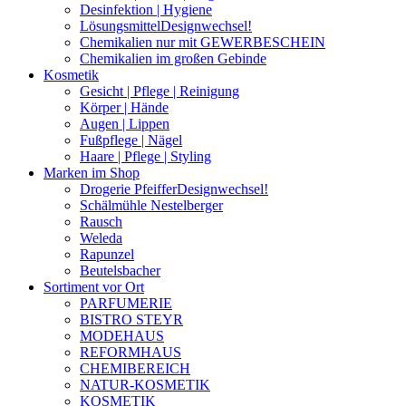
Desinfektion | Hygiene
Lösungsmittel
Designwechsel!
Chemikalien nur mit GEWERBESCHEIN
Chemikalien im großen Gebinde
Kosmetik
Gesicht | Pflege | Reinigung
Körper | Hände
Augen | Lippen
Fußpflege | Nägel
Haare | Pflege | Styling
Marken im Shop
Drogerie Pfeiffer
Designwechsel!
Schälmühle Nestelberger
Rausch
Weleda
Rapunzel
Beutelsbacher
Sortiment vor Ort
PARFUMERIE
BISTRO STEYR
MODEHAUS
REFORMHAUS
CHEMIBEREICH
NATUR-KOSMETIK
KOSMETIK