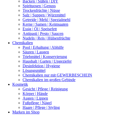
Backen | Süßen | DIY
Spirituosen | Genuss
Trockenfrüchte | Nüsse
Salz | Suppen | Würzmittel
Getreide | Mehl | Spezialmehl
Kerne | Samen | Keimsaaten
Essig | Öl | Speisefett
Antipasti | Pesto | Saucen
Nudeln | Reis | Hülsenfrüchte
Chemikalien
Pool | Erhaltung | Abhilfe
Säuren | Laugen
Triebmittel | Konservierung
Haushalt | Garten | Ungeziefer
Desinfektion | Hygiene
Lösungsmittel
Chemikalien nur mit GEWERBESCHEIN
Chemikalien im großen Gebinde
Kosmetik
Gesicht | Pflege | Reinigung
Körper | Hände
Augen | Lippen
Fußpflege | Nägel
Haare | Pflege | Styling
Marken im Shop