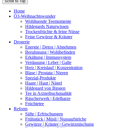
Scroll to Top
Home
Ö3-Weihnachtswunder
Wohltuende Teemomente
Hildegards Naturwissen
Trockenfrüchte & feine Nüsse
Feine Gewürze & Kräuter
Drogerie
Energie | Detox | Abnehmen
Beruhigung | Wohlbefinden
Erkältung | Immunsystem
Verdauung | Leber | Galle
Herz | Kreislauf | Konzentration
Blase | Prostata | Nieren
Spezial-Produkte
Haare | Haut | Nägel
Hildegard von Bingen
Tee in Arzneibuchqualität
Räucherwerk | Edelharze
Früchtetee
Reform
Säfte | Erfrischungen
Frühstück | Müsli | Nussaufstriche
Gewürze | Kräuter | Gewürzmischung