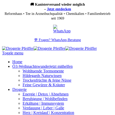
🚚 Kanisterversand wieder möglich
–
Jetzt entdecken
Reformhaus • Tee in Arzneibuchqualität • Chemikalien • Familienbetrieb
seit 1969
💬 Fragen? WhatsApp-Beratung
Toggle menu
Home
Ö3-Weihnachtswunder
jetzt mithelfen
Wohltuende Teemomente
Hildegards Naturwissen
Trockenfrüchte & feine Nüsse
Feine Gewürze & Kräuter
Drogerie
Energie | Detox | Abnehmen
Beruhigung | Wohlbefinden
Erkältung | Immunsystem
Verdauung | Leber | Galle
Herz | Kreislauf | Konzentration