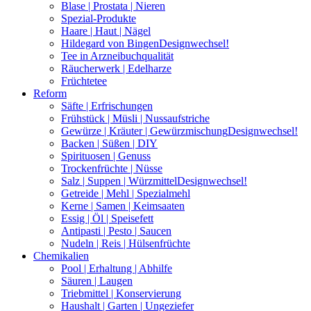
Blase | Prostata | Nieren
Spezial-Produkte
Haare | Haut | Nägel
Hildegard von Bingen
Designwechsel!
Tee in Arzneibuchqualität
Räucherwerk | Edelharze
Früchtetee
Reform
Säfte | Erfrischungen
Frühstück | Müsli | Nussaufstriche
Gewürze | Kräuter | Gewürzmischung
Designwechsel!
Backen | Süßen | DIY
Spirituosen | Genuss
Trockenfrüchte | Nüsse
Salz | Suppen | Würzmittel
Designwechsel!
Getreide | Mehl | Spezialmehl
Kerne | Samen | Keimsaaten
Essig | Öl | Speisefett
Antipasti | Pesto | Saucen
Nudeln | Reis | Hülsenfrüchte
Chemikalien
Pool | Erhaltung | Abhilfe
Säuren | Laugen
Triebmittel | Konservierung
Haushalt | Garten | Ungeziefer