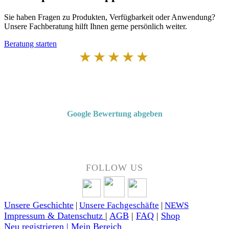
Sie haben Fragen zu Produkten, Verfügbarkeit oder Anwendung?
Unsere Fachberatung hilft Ihnen gerne persönlich weiter.
Beratung starten
★★★★★
Von Kunden empfohlen
4,7 von 5 Sternen bei Google
Google Bewertung abgeben
Über 50 Jahre Erfahrung – bewertet von unseren Kunden auf Google.
FOLLOW US
Unsere Geschichte
|
Unsere Fachgeschäfte
|
NEWS
Impressum & Datenschutz
|
AGB
|
FAQ
|
Shop
Neu registrieren | Mein Bereich