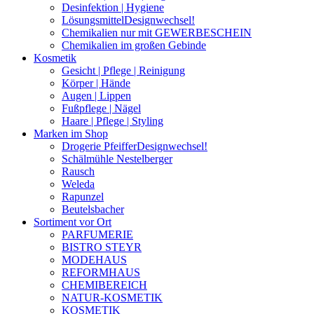
Desinfektion | Hygiene
Lösungsmittel
Designwechsel!
Chemikalien nur mit GEWERBESCHEIN
Chemikalien im großen Gebinde
Kosmetik
Gesicht | Pflege | Reinigung
Körper | Hände
Augen | Lippen
Fußpflege | Nägel
Haare | Pflege | Styling
Marken im Shop
Drogerie Pfeiffer
Designwechsel!
Schälmühle Nestelberger
Rausch
Weleda
Rapunzel
Beutelsbacher
Sortiment vor Ort
PARFUMERIE
BISTRO STEYR
MODEHAUS
REFORMHAUS
CHEMIBEREICH
NATUR-KOSMETIK
KOSMETIK