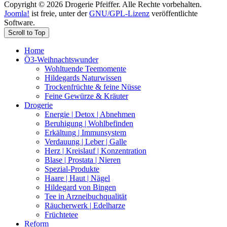
Copyright © 2026 Drogerie Pfeiffer. Alle Rechte vorbehalten.
Joomla!
ist freie, unter der
GNU/GPL-Lizenz
veröffentlichte
Software.
Scroll to Top
Home
Ö3-Weihnachtswunder
Wohltuende Teemomente
Hildegards Naturwissen
Trockenfrüchte & feine Nüsse
Feine Gewürze & Kräuter
Drogerie
Energie | Detox | Abnehmen
Beruhigung | Wohlbefinden
Erkältung | Immunsystem
Verdauung | Leber | Galle
Herz | Kreislauf | Konzentration
Blase | Prostata | Nieren
Spezial-Produkte
Haare | Haut | Nägel
Hildegard von Bingen
Tee in Arzneibuchqualität
Räucherwerk | Edelharze
Früchtetee
Reform