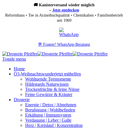
🚚 Kanisterversand wieder möglich
–
Jetzt entdecken
Reformhaus • Tee in Arzneibuchqualität • Chemikalien • Familienbetrieb
seit 1969
💬 Fragen? WhatsApp-Beratung
Toggle menu
Home
Ö3-Weihnachtswunder
jetzt mithelfen
Wohltuende Teemomente
Hildegards Naturwissen
Trockenfrüchte & feine Nüsse
Feine Gewürze & Kräuter
Drogerie
Energie | Detox | Abnehmen
Beruhigung | Wohlbefinden
Erkältung | Immunsystem
Verdauung | Leber | Galle
Herz | Kreislauf | Konzentration