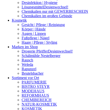
Desinfektion | Hygiene
Lösungsmittel
Designwechsel!
Chemikalien nur mit GEWERBESCHEIN
Chemikalien im großen Gebinde
Kosmetik
Gesicht | Pflege | Reinigung
Körper | Hände
Augen | Lippen
Fußpflege | Nägel
Haare | Pflege | Styling
Marken im Shop
Drogerie Pfeiffer
Designwechsel!
Schälmühle Nestelberger
Rausch
Weleda
Rapunzel
Beutelsbacher
Sortiment vor Ort
PARFUMERIE
BISTRO STEYR
MODEHAUS
REFORMHAUS
CHEMIBEREICH
NATUR-KOSMETIK
KOSMETIK