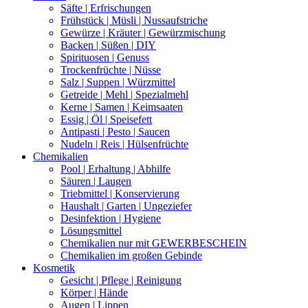
Säfte | Erfrischungen
Frühstück | Müsli | Nussaufstriche
Gewürze | Kräuter | Gewürzmischung
Backen | Süßen | DIY
Spirituosen | Genuss
Trockenfrüchte | Nüsse
Salz | Suppen | Würzmittel
Getreide | Mehl | Spezialmehl
Kerne | Samen | Keimsaaten
Essig | Öl | Speisefett
Antipasti | Pesto | Saucen
Nudeln | Reis | Hülsenfrüchte
Chemikalien
Pool | Erhaltung | Abhilfe
Säuren | Laugen
Triebmittel | Konservierung
Haushalt | Garten | Ungeziefer
Desinfektion | Hygiene
Lösungsmittel
Chemikalien nur mit GEWERBESCHEIN
Chemikalien im großen Gebinde
Kosmetik
Gesicht | Pflege | Reinigung
Körper | Hände
Augen | Lippen