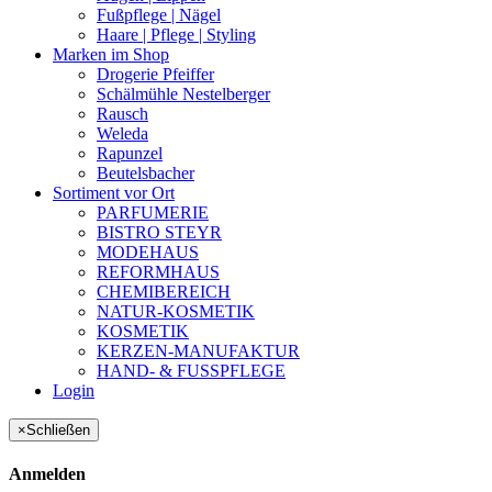
Fußpflege | Nägel
Haare | Pflege | Styling
Marken im Shop
Drogerie Pfeiffer
Schälmühle Nestelberger
Rausch
Weleda
Rapunzel
Beutelsbacher
Sortiment vor Ort
PARFUMERIE
BISTRO STEYR
MODEHAUS
REFORMHAUS
CHEMIBEREICH
NATUR-KOSMETIK
KOSMETIK
KERZEN-MANUFAKTUR
HAND- & FUSSPFLEGE
Login
×
Schließen
Anmelden