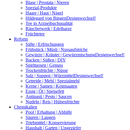
Blase | Prostata | Nieren
Spezial-Produkte
Haare | Haut | Nägel
Hildegard von Bingen
Designwechsel!
Tee in Arzneibuchqualität
Räucherwerk | Edelharze
Früchtetee
Reform
Säfte | Erfrischungen
Frühstück | Müsli | Nussaufstriche
Gewürze | Kräuter | Gewürzmischung
Designwechsel!
Backen | Süßen | DIY
Spirituosen | Genuss
Trockenfrüchte | Nüsse
Salz | Suppen | Würzmittel
Designwechsel!
Getreide | Mehl | Spezialmehl
Kerne | Samen | Keimsaaten
Essig | Öl | Speisefett
Antipasti | Pesto | Saucen
Nudeln | Reis | Hülsenfrüchte
Chemikalien
Pool | Erhaltung | Abhilfe
Säuren | Laugen
Triebmittel | Konservierung
Haushalt | Garten | Ungeziefer