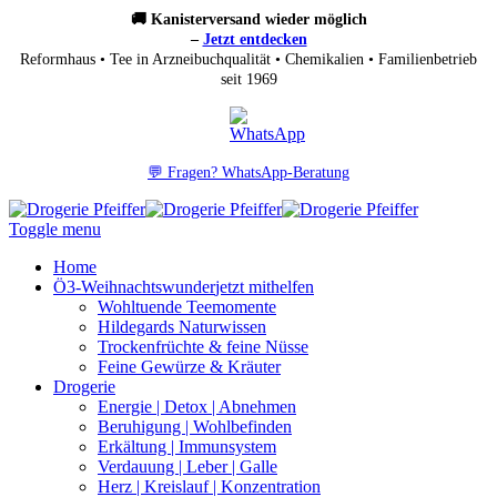
🚚 Kanisterversand wieder möglich
–
Jetzt entdecken
Reformhaus • Tee in Arzneibuchqualität • Chemikalien • Familienbetrieb
seit 1969
💬 Fragen? WhatsApp-Beratung
Toggle menu
Home
Ö3-Weihnachtswunder
jetzt mithelfen
Wohltuende Teemomente
Hildegards Naturwissen
Trockenfrüchte & feine Nüsse
Feine Gewürze & Kräuter
Drogerie
Energie | Detox | Abnehmen
Beruhigung | Wohlbefinden
Erkältung | Immunsystem
Verdauung | Leber | Galle
Herz | Kreislauf | Konzentration