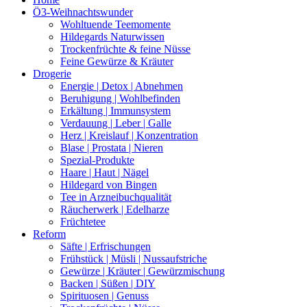
Ö3-Weihnachtswunder
Wohltuende Teemomente
Hildegards Naturwissen
Trockenfrüchte & feine Nüsse
Feine Gewürze & Kräuter
Drogerie
Energie | Detox | Abnehmen
Beruhigung | Wohlbefinden
Erkältung | Immunsystem
Verdauung | Leber | Galle
Herz | Kreislauf | Konzentration
Blase | Prostata | Nieren
Spezial-Produkte
Haare | Haut | Nägel
Hildegard von Bingen
Tee in Arzneibuchqualität
Räucherwerk | Edelharze
Früchtetee
Reform
Säfte | Erfrischungen
Frühstück | Müsli | Nussaufstriche
Gewürze | Kräuter | Gewürzmischung
Backen | Süßen | DIY
Spirituosen | Genuss