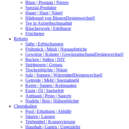
Blase | Prostata | Nieren
Spezial-Produkte
Haare | Haut | Nägel
Hildegard von Bingen
Designwechsel!
Tee in Arzneibuchqualität
Räucherwerk | Edelharze
Früchtetee
Reform
Säfte | Erfrischungen
Frühstück | Müsli | Nussaufstriche
Gewürze | Kräuter | Gewürzmischung
Designwechsel!
Backen | Süßen | DIY
Spirituosen | Genuss
Trockenfrüchte | Nüsse
Salz | Suppen | Würzmittel
Designwechsel!
Getreide | Mehl | Spezialmehl
Kerne | Samen | Keimsaaten
Essig | Öl | Speisefett
Antipasti | Pesto | Saucen
Nudeln | Reis | Hülsenfrüchte
Chemikalien
Pool | Erhaltung | Abhilfe
Säuren | Laugen
Triebmittel | Konservierung
Haushalt | Garten | Ungeziefer