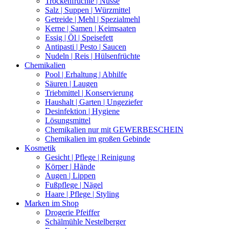
Trockenfrüchte | Nüsse
Salz | Suppen | Würzmittel
Getreide | Mehl | Spezialmehl
Kerne | Samen | Keimsaaten
Essig | Öl | Speisefett
Antipasti | Pesto | Saucen
Nudeln | Reis | Hülsenfrüchte
Chemikalien
Pool | Erhaltung | Abhilfe
Säuren | Laugen
Triebmittel | Konservierung
Haushalt | Garten | Ungeziefer
Desinfektion | Hygiene
Lösungsmittel
Chemikalien nur mit GEWERBESCHEIN
Chemikalien im großen Gebinde
Kosmetik
Gesicht | Pflege | Reinigung
Körper | Hände
Augen | Lippen
Fußpflege | Nägel
Haare | Pflege | Styling
Marken im Shop
Drogerie Pfeiffer
Schälmühle Nestelberger