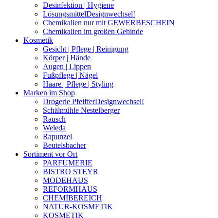
Desinfektion | Hygiene
Lösungsmittel
Designwechsel!
Chemikalien nur mit GEWERBESCHEIN
Chemikalien im großen Gebinde
Kosmetik
Gesicht | Pflege | Reinigung
Körper | Hände
Augen | Lippen
Fußpflege | Nägel
Haare | Pflege | Styling
Marken im Shop
Drogerie Pfeiffer
Designwechsel!
Schälmühle Nestelberger
Rausch
Weleda
Rapunzel
Beutelsbacher
Sortiment vor Ort
PARFUMERIE
BISTRO STEYR
MODEHAUS
REFORMHAUS
CHEMIBEREICH
NATUR-KOSMETIK
KOSMETIK