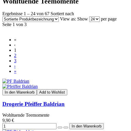
Wohltuende Teemomente
Ergebnisse 1 – 24 von 67
Sortiert nach
View as:
Show
per page
Seite 1 von 3
«
‹
1
2
3
›
»
In den Warenkorb
Add to Wishlist
Drogerie Pfeiffer Baldrian
Wohltuende Teemomente
9,90 €