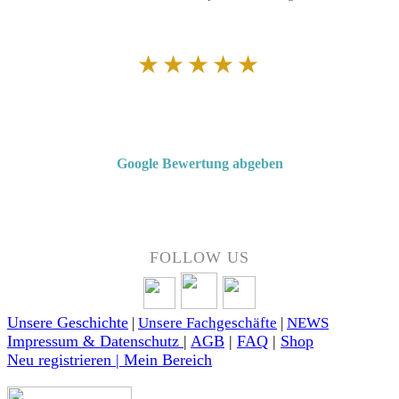
★★★★★
Von Kunden empfohlen
4,7 von 5 Sternen bei Google
Google Bewertung abgeben
Über 50 Jahre Erfahrung – bewertet von unseren Kunden auf Google.
FOLLOW US
Unsere Geschichte
|
Unsere Fachgeschäfte
|
NEWS
Impressum & Datenschutz
|
AGB
|
FAQ
|
Shop
Neu registrieren | Mein Bereich