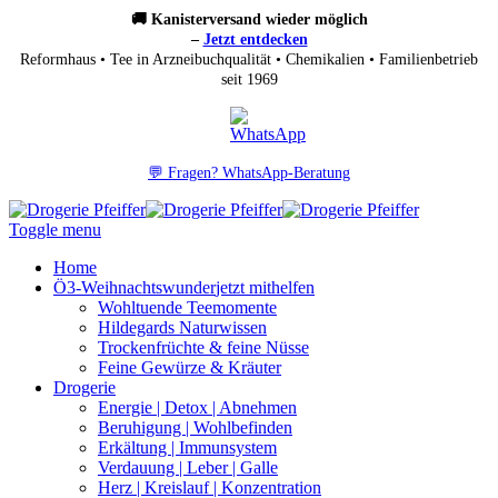
🚚 Kanisterversand wieder möglich
–
Jetzt entdecken
Reformhaus • Tee in Arzneibuchqualität • Chemikalien • Familienbetrieb
seit 1969
💬 Fragen? WhatsApp-Beratung
Toggle menu
Home
Ö3-Weihnachtswunder
jetzt mithelfen
Wohltuende Teemomente
Hildegards Naturwissen
Trockenfrüchte & feine Nüsse
Feine Gewürze & Kräuter
Drogerie
Energie | Detox | Abnehmen
Beruhigung | Wohlbefinden
Erkältung | Immunsystem
Verdauung | Leber | Galle
Herz | Kreislauf | Konzentration