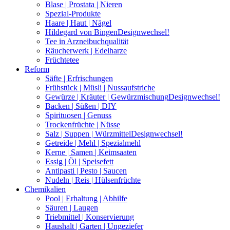
Blase | Prostata | Nieren
Spezial-Produkte
Haare | Haut | Nägel
Hildegard von Bingen
Designwechsel!
Tee in Arzneibuchqualität
Räucherwerk | Edelharze
Früchtetee
Reform
Säfte | Erfrischungen
Frühstück | Müsli | Nussaufstriche
Gewürze | Kräuter | Gewürzmischung
Designwechsel!
Backen | Süßen | DIY
Spirituosen | Genuss
Trockenfrüchte | Nüsse
Salz | Suppen | Würzmittel
Designwechsel!
Getreide | Mehl | Spezialmehl
Kerne | Samen | Keimsaaten
Essig | Öl | Speisefett
Antipasti | Pesto | Saucen
Nudeln | Reis | Hülsenfrüchte
Chemikalien
Pool | Erhaltung | Abhilfe
Säuren | Laugen
Triebmittel | Konservierung
Haushalt | Garten | Ungeziefer