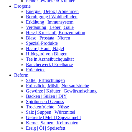
Feine Gewürze & Kräuter
Drogerie
Energie | Detox | Abnehmen
Beruhigung | Wohlbefinden
Erkältung | Immunsystem
Verdauung | Leber | Galle
Herz | Kreislauf | Konzentration
Blase | Prostata | Nieren
Spezial-Produkte
Haare | Haut | Nägel
Hildegard von Bingen
Tee in Arzneibuchqualität
Räucherwerk | Edelharze
Früchtetee
Reform
Säfte | Erfrischungen
Frühstück | Müsli | Nussaufstriche
Gewürze | Kräuter | Gewürzmischung
Backen | Süßen | DIY
Spirituosen | Genuss
Trockenfrüchte | Nüsse
Salz | Suppen | Würzmittel
Getreide | Mehl | Spezialmehl
Kerne | Samen | Keimsaaten
Essig | Öl | Speisefett