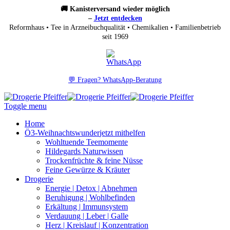
🚚 Kanisterversand wieder möglich
–
Jetzt entdecken
Reformhaus • Tee in Arzneibuchqualität • Chemikalien • Familienbetrieb
seit 1969
💬 Fragen? WhatsApp-Beratung
Toggle menu
Home
Ö3-Weihnachtswunder
jetzt mithelfen
Wohltuende Teemomente
Hildegards Naturwissen
Trockenfrüchte & feine Nüsse
Feine Gewürze & Kräuter
Drogerie
Energie | Detox | Abnehmen
Beruhigung | Wohlbefinden
Erkältung | Immunsystem
Verdauung | Leber | Galle
Herz | Kreislauf | Konzentration