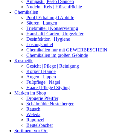
Antipasti | Pesto | Saucen
Nudeln | Reis | Hülsenfrüchte
Chemikalien
Pool | Erhaltung | Abhilfe
Säuren | Laugen
Triebmittel | Konservierung
Haushalt | Garten | Ungeziefer
Desinfektion | Hygiene
Lösungsmittel
Chemikalien nur mit GEWERBESCHEIN
Chemikalien im großen Gebinde
Kosmetik
Gesicht | Pflege | Reinigung
Körper | Hände
Augen | Lippen
Fußpflege | Nägel
Haare | Pflege | Styling
Marken im Shop
Drogerie Pfeiffer
Schälmühle Nestelberger
Rausch
Weleda
Rapunzel
Beutelsbacher
Sortiment vor Ort