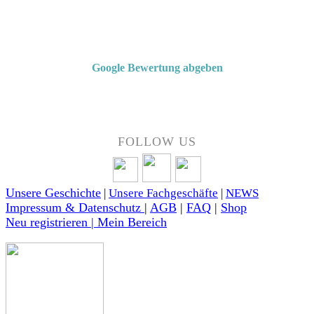
Von Kunden empfohlen
4,7 von 5 Sternen bei Google
Google Bewertung abgeben
Über 50 Jahre Erfahrung – bewertet von unseren Kunden auf Google.
FOLLOW US
Unsere Geschichte
|
Unsere Fachgeschäfte
|
NEWS
Impressum & Datenschutz
|
AGB
|
FAQ
|
Shop
Neu registrieren | Mein Bereich