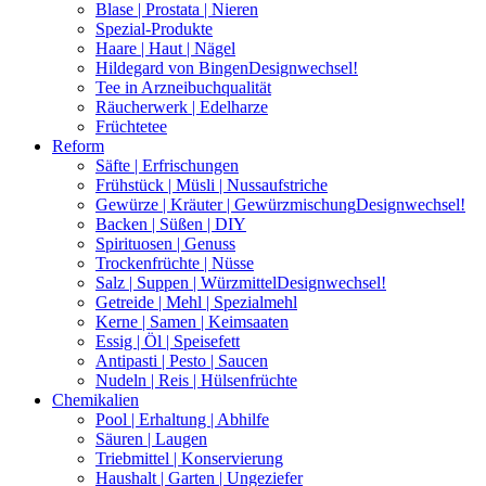
Blase | Prostata | Nieren
Spezial-Produkte
Haare | Haut | Nägel
Hildegard von Bingen
Designwechsel!
Tee in Arzneibuchqualität
Räucherwerk | Edelharze
Früchtetee
Reform
Säfte | Erfrischungen
Frühstück | Müsli | Nussaufstriche
Gewürze | Kräuter | Gewürzmischung
Designwechsel!
Backen | Süßen | DIY
Spirituosen | Genuss
Trockenfrüchte | Nüsse
Salz | Suppen | Würzmittel
Designwechsel!
Getreide | Mehl | Spezialmehl
Kerne | Samen | Keimsaaten
Essig | Öl | Speisefett
Antipasti | Pesto | Saucen
Nudeln | Reis | Hülsenfrüchte
Chemikalien
Pool | Erhaltung | Abhilfe
Säuren | Laugen
Triebmittel | Konservierung
Haushalt | Garten | Ungeziefer