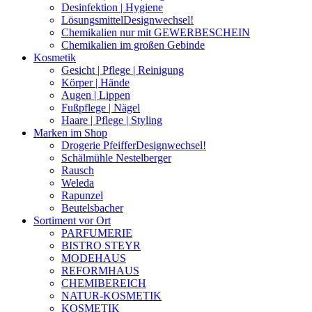
Desinfektion | Hygiene
Lösungsmittel
Designwechsel!
Chemikalien nur mit GEWERBESCHEIN
Chemikalien im großen Gebinde
Kosmetik
Gesicht | Pflege | Reinigung
Körper | Hände
Augen | Lippen
Fußpflege | Nägel
Haare | Pflege | Styling
Marken im Shop
Drogerie Pfeiffer
Designwechsel!
Schälmühle Nestelberger
Rausch
Weleda
Rapunzel
Beutelsbacher
Sortiment vor Ort
PARFUMERIE
BISTRO STEYR
MODEHAUS
REFORMHAUS
CHEMIBEREICH
NATUR-KOSMETIK
KOSMETIK